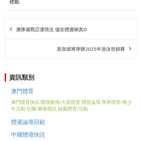
標籤:
文
澳隊備戰亞運情況 儘在體週睇真D
章
相
新加坡將舉辦2025年游泳世錦賽
關
資訊類別
澳門體育
澳門體育快訊
體壇脈搏/大眾體育
體育論壇
學界體育/青少
年活動
社團/屬會體訊
校園體育/活動
體週論壇回顧
中國體壇快訊