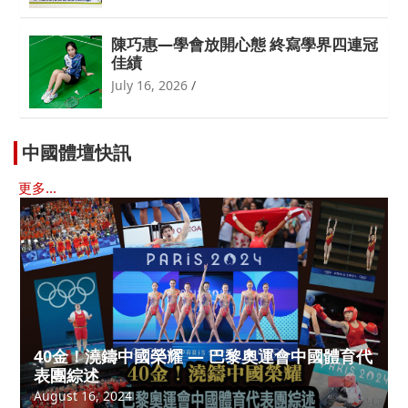
陳巧惠—學會放開心態 終寫學界四連冠
佳績
July 16, 2026
中國體壇快訊
更多...
40金！澆鑄中國榮耀 — 巴黎奧運會中國體育代
表團綜述
August 16, 2024