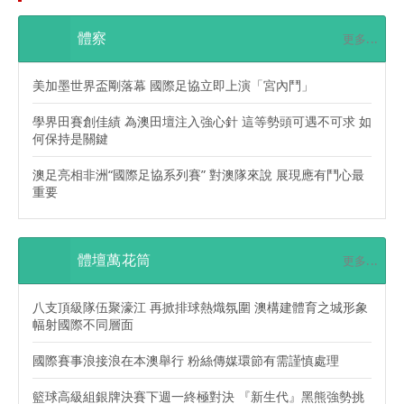
體察
更多...
美加墨世界盃剛落幕 國際足協立即上演「宮內鬥」
學界田賽創佳績 為澳田壇注入強心針 這等勢頭可遇不可求 如
何保持是關鍵
澳足亮相非洲“國際足協系列賽” 對澳隊來說 展現應有鬥心最
重要
體壇萬花筒
更多...
八支頂級隊伍聚濠江 再掀排球熱熾氛圍 澳構建體育之城形象
幅射國際不同層面
國際賽事浪接浪在本澳舉行 粉絲傳媒環節有需謹慎處理
籃球高級組銀牌決賽下週一終極對決 『新生代』黑熊強勢挑