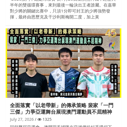
半年的雙循環賽事，來到最後一輪決出王者誰屬。在嘉華
對少將的關鍵比賽中，只須1分即可封王的少將強勢發
揮，最終由恩歷克及干沙利斯梅開二度，加上黃
全面落實「以老帶新」的傳承策略 裴家「一門
三傑」力爭亞運舞台展現澳門運動員不屈精神
July 27, 2026
1325