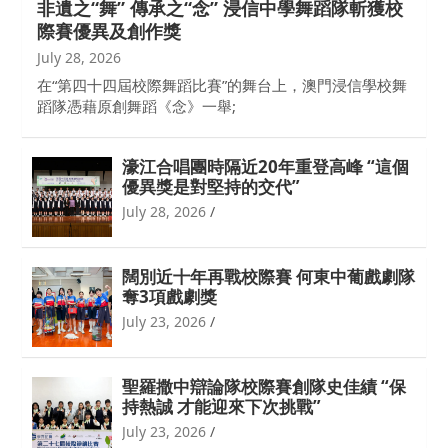
非遺之“舞” 傳承之“念” 浸信中學舞蹈隊斬獲校
際賽優異及創作獎
July 28, 2026
在“第四十四屆校際舞蹈比賽”的舞台上，澳門浸信學校舞
蹈隊憑藉原創舞蹈《念》一舉;
濠江合唱團時隔近20年重登高峰 “這個
優異獎是對堅持的交代”
July 28, 2026
闊別近十年再戰校際賽 何東中葡戲劇隊
奪3項戲劇獎
July 23, 2026
聖羅撒中辯論隊校際賽創隊史佳績 “保
持熱誠 才能迎來下次挑戰”
July 23, 2026