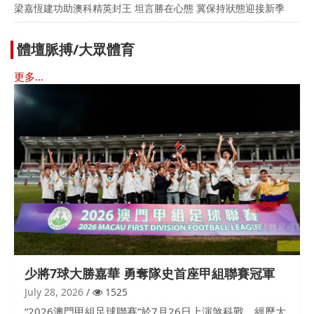
梁嘉恆建功助澳科精英封王 坦言勝在心態 冀保持狀態迎接新季
體壇脈搏/大眾體育
更多...
少將7球大勝嘉華 勇奪隊史首座甲組聯賽冠軍
July 28, 2026
1525
“2026澳門甲組足球聯賽”於7月26日上演煞科戰，經歷大