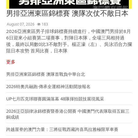
男排亞洲東區錦標賽 澳隊次仗不敵日本
August 07, 2026
183
2026亞洲東區男子排球錦標賽持續進行，中國澳門男排於8月
6日迎來小組賽第二場賽事，對陣日本隊，全場三局相持過
後，最終以局數0比3不敵對手。楊正濠（左）、吳泳滔合力攔
阻日本攻勢 首局比賽，日本隊
更多
男排亞洲東區錦標賽 澳隊首戰負中華台北
2026特奧共融跑·傳承全運精神活動開放報名
UP七月匹克球聯賽圓滿落幕 48隊揮拍競技展現風采
2026泛亞韻律泳錦標賽暨香港公開賽 中國澳門代表隊取得五銀三
銅成績
跨越屋脊的澳門力量：三將征戰西藏跨喜馬拉雅極限單車賽