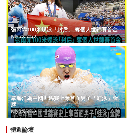
張雨霏100米蝶泳「封后」 奪個人世錦賽首金
July 25, 2023
覃海洋為中國世錦賽上奪首面男子「蛙泳」金
牌
July 25, 2023
體週論壇