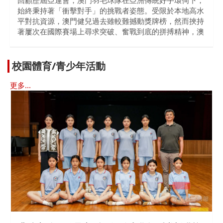
回顧歷屆亞運會，澳門羽毛球隊在亞洲傳統好手環伺下，
始終秉持著「衝擊對手」的挑戰者姿態。受限於本地高水
平對抗資源，澳門健兒過去雖較難撼動獎牌榜，然而挾持
著屢次在國際賽場上尋求突破、奮戰到底的拼搏精神，澳
校園體育/青少年活動
更多...