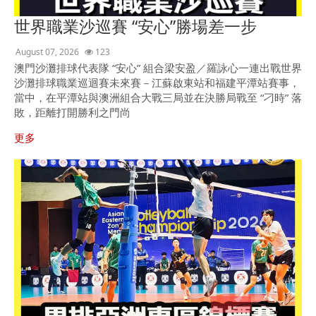
世界職業沙巡賽 “安心”勝場差一步
August 07, 2026
123
澳門沙灘排球代表隊 “安心” 組合梁安盈／羅詠心一連出戰世界
沙灘排球職業巡迴賽未來賽－江蘇啟東站和福建平潭站賽事，
當中，在平潭站與澳洲組合大戰三局並在決勝局戰至 “刁時” 落
敗，距離打開勝利之門尚
更多