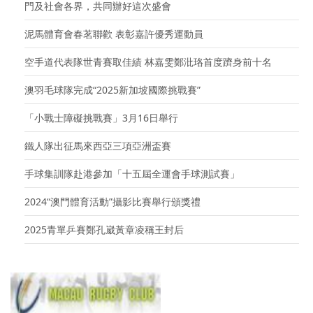
門及社會各界，共同辦好這次盛會
泥馬體育會春茗聯歡 表彰嘉許優秀運動員
空手道代表隊世青賽取佳績 林嘉雯鄭沘珞首度躋身前十名
澳羽毛球隊完成“2025新加坡國際挑戰賽”
「小戰士障礙挑戰賽」3月16日舉行
鐵人隊出征馬來西亞三項亞洲盃賽
手球集訓隊赴港參加「十五屆全運會手球測試賽」
2024“澳門體育活動”攝影比賽舉行頒獎禮
2025青單乒賽鄭孔崴黃章凌稱王封后