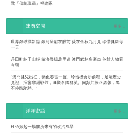
戰『傳統班霸』福建隊
連漪空間
更多...
世界銀球撰新篇 銀河呈獻在眼前 愛在金秋九月見 珍惜健康每
一天
丹田吐納千山靜 氣海聲揚萬里遙 澳門武林多豪杰 英雄人物看
今朝
“澳門健兒出征，猶似春雷一聲。珍惜機會步前程，足壇歷史
見證。擂響非洲戰鼓，匯聚各國群英。同頻共振路溫馨，馬
不停蹄馳騁。”
洋洋密語
更多...
FIFA掀起一場前所未有的政治風暴