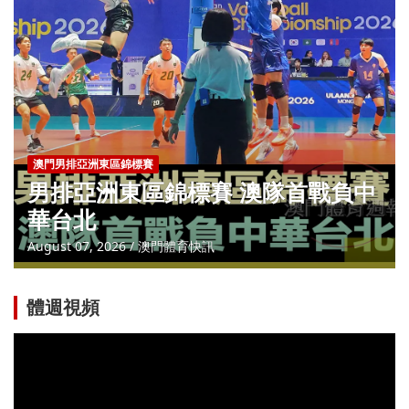
澳門男排亞洲東區錦標賽
男排亞洲東區錦標賽 澳隊首戰負中
華台北
August 07, 2026
澳門體育快訊
體週視頻