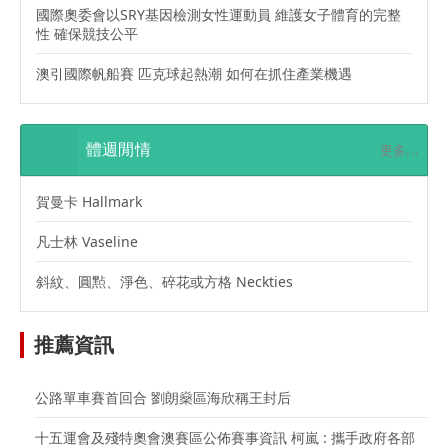
國際奧委會以SRY基因檢測女性運動員 維護女子體育的完整
性 確保競技公平
澳引國際帆船賽 匹克球起熱潮 如何在抓住產業機遇
體週閒情
更多...
賀曼卡 Hallmark
凡士林 Vaseline
斜紋、圓㸃、淨色、碎花或方格 Neckties
推薦資訊
公路單車賽首回合 劉朗燊區海欣稱王封后
十五運會及殘特奧會澳賽區公佈賽事資訊 柯嵐 : 攜手政府各部