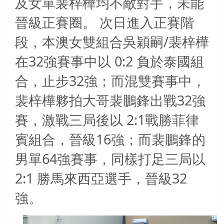
及女單裴梓樺均不敵對手，未能
晉級正賽圈。
次日進入正賽階
/
段，本澳女雙組合吳穎嗣
裴梓樺
32
0:2
在
強賽事中以
負於泰國組
32
合，止步
強；而混雙賽事中，
32
裴梓樺夥拍大哥裴鵬鋒出戰
強
2:1
賽，激戰三局後以
戰勝菲律
16
賓組合，晉級
強；而
裴鵬鋒
的
64
男單
強賽事，同樣打足三局以
2:1
32
勝馬來西亞選手，晉級
強。