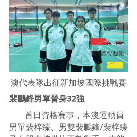
澳代表隊出征新加坡國際挑戰賽
32
裴鵬鋒男單晉身
強
首日資格賽事，本澳運動員
/
男單裴梓臻、男雙裴鵬鋒
裴梓臻