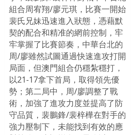
/
組合周宥翔
廖元琪，比賽一開始
裴氏兄妹迅速進入狀態，憑藉默
契的配合和精准的網前控制，牢
牢掌握了比賽節奏，中華台北的
/
周
廖雖然試圖通過快速進攻打開
局面，但澳門組合仍穩紮穩打，
21-17
以
拿下首局，取得領先優
/
勢；第二局中，周
廖調整了戰
術，加強了進攻力度並提高了防
/
守品質，裴鵬鋒
裴梓樺在對手的
強力壓制下，未能找到有效的應