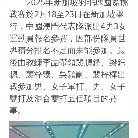
2025
年新加坡羽毛球國際挑
2
18
23
戰賽於
月
至
日在新加坡舉
4
3
行，中國澳門代表隊派出
男
女
運動員報名參賽，因部份隊員世
界積分排名不足而未能參加。最
後由教練李喆帶領裴鵬鋒、梁鈺
聰、裴梓臻、吳穎嗣、裴梓樺出
戰參加男、女子單打、男、女子
雙打及混合雙打五個項目的賽
事。