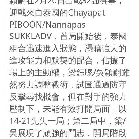
2
20
32
穎嗣在
月
日出戰
強賽事，
Chayapat
迎戰來自泰國的
PIBOON/Nannapas
SUKKLADV
，首局開始後，泰國
組合迅速進入狀態，憑藉強大的
進攻能力和默契的配合，佔據了
/
場上的主動權，梁鈺聰
吳穎嗣雖
然努力調整戰術，試圖通過防守
反擊尋找機會，但在對手的強力
壓制下，未能有效打開局面，以
14-21
/
先失一局；第二局中，梁
吳展現了頑強的鬥志，開局階段