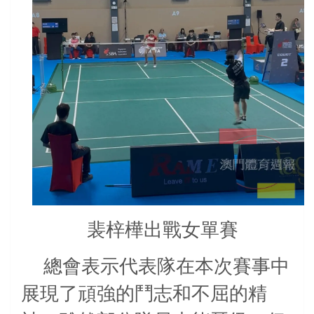
裴梓樺出戰女單賽
總會表示代表隊在本次賽事中
展現了頑強的鬥志和不屈的精