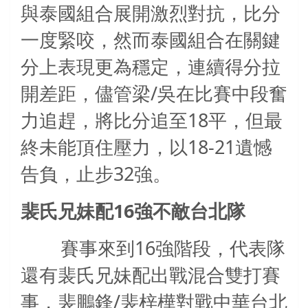
與泰國組合展開激烈對抗，比分
一度緊咬，然而泰國組合在關鍵
分上表現更為穩定，連續得分拉
/
開差距，儘管梁
吳在比賽中段奮
18
力追趕，將比分追至
平，但最
18-21
終未能頂住壓力，以
遺憾
32
告負，止步
強。
16
裴氏兄妹配
強不敵台北隊
16
賽事來到
強階段，代表隊
還有裴氏兄妹配出戰混合雙打賽
/
事，裴鵬鋒
裴梓樺對戰中華台北