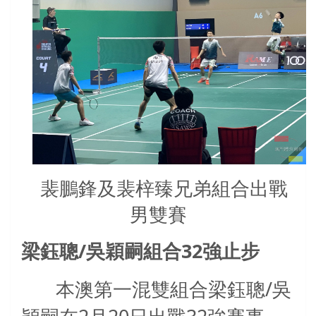
裴鵬鋒及裴梓臻兄弟組合出戰
男雙賽
/
32
梁鈺聰
吳穎嗣組合
強止步
/
本澳第一混雙組合梁鈺聰
吳