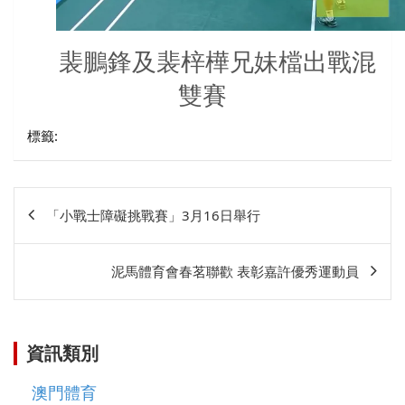
裴鵬鋒及裴梓樺兄妹檔出戰混
雙賽
標籤:
文
「小戰士障礙挑戰賽」3月16日舉行
章
相
泥馬體育會春茗聯歡 表彰嘉許優秀運動員
關
資訊類別
澳門體育