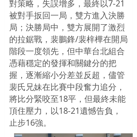
7-21
對策略，失誤增多，最終以
被對手扳回一局，雙方進入決勝
局；決勝局中，雙方展開了激烈
/
的拉鋸戰，裴鵬鋒
裴梓樺在開局
階段一度領先，但中華台北組合
憑藉穩定的發揮和關鍵分的把
握，逐漸縮小分差並反超，儘管
裴氏兄妹在比賽中段奮力追分，
18
將比分緊咬至
平，但最終未能
18-21
頂住壓力，以
遺憾告負，
16
止步
強。