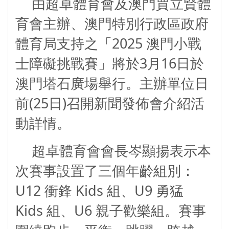
由超卓體育會及澳門賈立賢體
育會主辦、澳門特別行政區政府
2025
體育局支持之「
澳門小戰
3
16
士障礙挑戰賽」將於
月
日於
澳門塔石廣場舉行。主辦單位日
(25
)
前
日
召開新聞發佈會介紹活
動詳情。
超卓體育會會長岑顯揚表示本
次賽事設置了三個年齡組別：
U12
Kids
U9
衝鋒
組、
勇猛
Kids
U6
組、
親子歡樂組。賽事