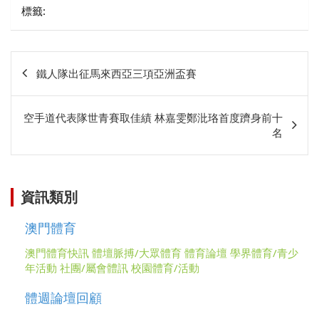
標籤:
文
鐵人隊出征馬來西亞三項亞洲盃賽
章
相
空手道代表隊世青賽取佳績 林嘉雯鄭沘珞首度躋身前十
關
名
資訊類別
澳門體育
澳門體育快訊
體壇脈搏/大眾體育
體育論壇
學界體育/青少
年活動
社團/屬會體訊
校園體育/活動
體週論壇回顧