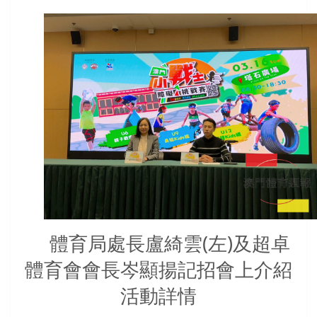
體育局處長盧綺雲(左)及超卓
體育會會長岑顯揚記招會上介紹
活動詳情