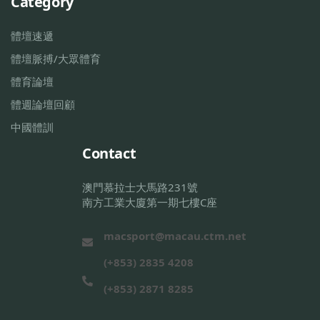
Category
體壇速遞
體壇脈搏/大眾體育
體育論壇
體週論壇回顧
中國體訓
Contact
澳門慕拉士大馬路231號
南方工業大廈第一期七樓C座
macsport@macau.ctm.net
(+853) 2835 4208
(+853) 2871 8285