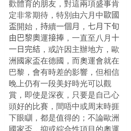
歡體育的朋友，對這兩項盛事肯
定非常期待，特別由六月中
歐國
盃
開始，
持
續
一個月
，
七月下旬
由巴黎奧
運
接捧
，一直至八月
十
一日完結
，或許因主辦地方，歐
洲國家盃在德國，而奧運會就在
巴黎，會有時差的影響，但相信
晚上仍有一段美好時光可以觀
賞，即使是深夜，只要是自己心
頭好的比賽，間唔中或周末時捱
下眼瞓，都是值得的；不論歐洲
國家盃，抑或綜合性項目的奧運