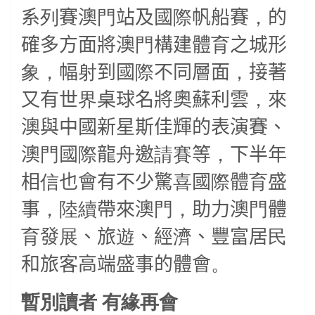
系
列
賽澳
門
站及國
際
帆船賽
，
的
確多方面將澳
門
構建體
育
之城形
象，
幅
射
到國
際
不同層面
，
接著
又有世
界
桌球名將奧蘇利雲
，
來
澳與中國新星斯佳輝的表演賽、
澳
門
國
際
龍
舟
邀
請賽
等
，
下半年
相
信
也會有不少驚
喜
國
際
體
育
盛
事
，陸續
帶來澳
門，
助力澳
門
體
育
發
展
、旅
遊
、經
濟
、豐富居
民
和旅客高端盛事的體會
。
暫別讀者
有緣再會