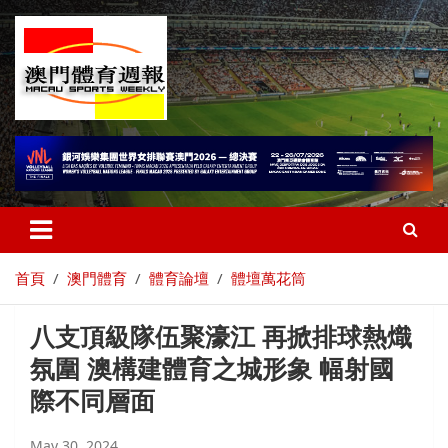
首頁
澳門體育
體育論壇
體壇萬花筒
八支頂級隊伍聚濠江 再掀排球熱熾
氛圍 澳構建體育之城形象 幅射國
際不同層面
May 30, 2024