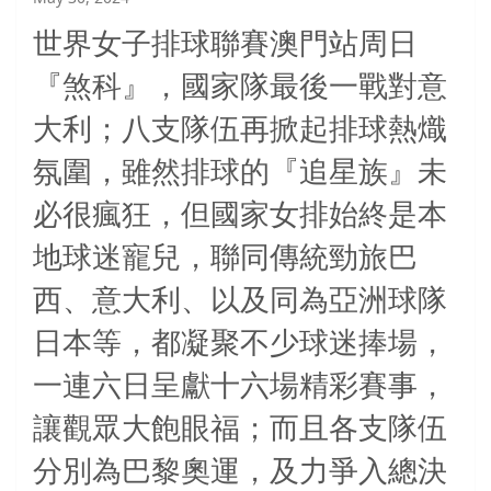
世界女子排球聯賽澳門站周日
『煞科』，國家隊最後一戰對意
大利；八支隊伍再掀起排球熱熾
氛圍，雖然排球的『追星族』未
必很瘋狂，但國家女排始終是本
地球迷寵兒，聯同傳統勁旅巴
西、意大利、以及同為亞洲球隊
日本等，都凝聚不少球迷捧場，
一連六日呈獻十六場精彩賽事，
讓觀眾大飽眼福；而且各支隊伍
分別為巴黎奧運，及力爭入總決