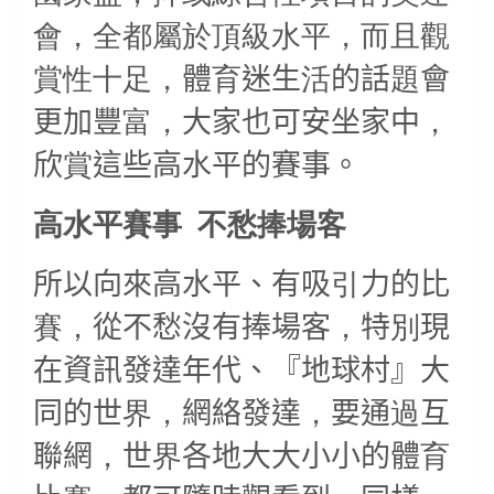
會，全都屬於頂級水平，而且觀
賞性十足，
體
育
迷生
活
的話
題
會
更加豐
富，
大家也可安坐家中
，
欣
賞
這些高水平的賽事。
高水平賽事
不愁捧場客
所以向來高水平、有吸
引
力的比
賽，
從不愁沒有捧場客
，
特
別
現
在資訊發達年代、『地球村』大
同的世
界，
網絡發達
，
要通
過
互
聯網
，
世
界
各地大大小小的體
育