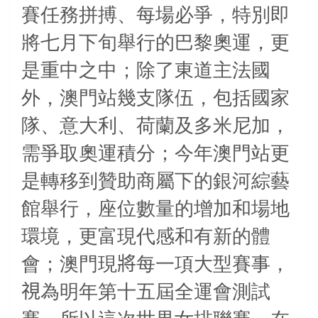
賽任務拼搏、每場必爭，特別即
將七月下旬舉行的巴黎奧運，更
是重中之中；除了東道主法國
外，澳門站幾支隊伍，包括國家
隊、意大利、荷蘭及多米尼加，
需爭取奧運積分；今年澳門站更
是轉移到贊助商屬下的銀河綜藝
館舉行，座位數量的增加和場地
環境，更富現代感和有新的體
會；澳門現
將
每一項大型賽事，
視
為明年第十五屆全運會測試