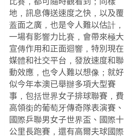
比
賽，
都可隨時觀看到
；
同樣
地
，
訊息傳送速度之快
，
以及覆
蓋
面之廣
，
也是令人難以估
計，
一場有影
響
力比
賽，
會帶來
極
大
宣
傳
作用和正面迴
響，
特別現在
媒
體
和社交平台
，
發放速度和聯
動效應
，也
令人難以想
像；
就好
似今年本澳已舉
辦
多項大型賽
事
，
包
括
世
界
女子排球聯賽
，
費
高領
銜
的葡
萄牙
傳奇隊表演賽、
國
際
乒聯男女子世
界
盃、國
際
十
公里長跑賽
，
還有高爾夫球國
際