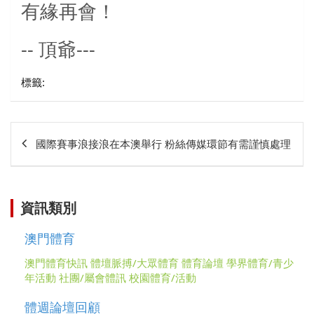
有緣再會！
--
---
頂爺
標籤:
文
國際賽事浪接浪在本澳舉行 粉絲傳媒環節有需謹慎處理
章
相
關
資訊類別
澳門體育
澳門體育快訊
體壇脈搏/大眾體育
體育論壇
學界體育/青少
年活動
社團/屬會體訊
校園體育/活動
體週論壇回顧