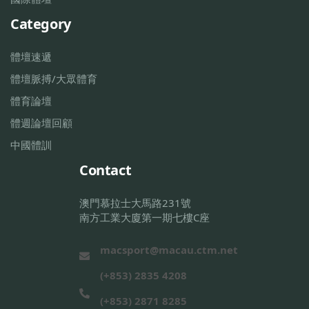
Category
體壇速遞
體壇脈搏/大眾體育
體育論壇
體週論壇回顧
中國體訓
Contact
澳門慕拉士大馬路231號
南方工業大廈第一期七樓C座
macsport@macau.ctm.net
(+853) 2835 4208
(+853) 2871 8285