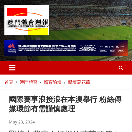
首頁
澳門體育
體育論壇
體壇萬花筒
國際賽事浪接浪在本澳舉行 粉絲傳
媒環節有需謹慎處理
May 23, 2024