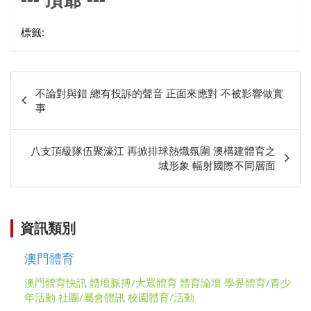
頂爺
標籤:
文
不論對與錯 總有投訴的聲音 正面來應對 不被影響做實
章
事
相
關
八支頂級隊伍聚濠江 再掀排球熱熾氛圍 澳構建體育之
城形象 幅射國際不同層面
資訊類別
澳門體育
澳門體育快訊
體壇脈搏/大眾體育
體育論壇
學界體育/青少
年活動
社團/屬會體訊
校園體育/活動