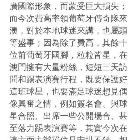
廣國際形象，而蒙受巨大損失；
而今次費高率領葡萄牙傳奇隊來
澳，對於本地球迷來講，也屬頭
等盛事；因為除了費高，其餘十
位前葡萄牙國腳，粒粒皆星，在
澳門擁有大量粉絲，短短三天訪
問和踢表演賽行程，
既要保護好
這班球星，也要滿足球迷想見偶
像興奮之情
，例如簽名會、與球
星合照、出席一些公開場合、甚
至落力踢表演賽等，其實今次在