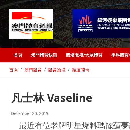
首頁
澳門體育快訊
體壇脈搏/大眾體育
學界體育
首頁
澳門體育
體育論壇
體週閒情
凡士林 Vaseline
December 20, 2019
最近有位老牌明星爆料瑪麗蓮夢