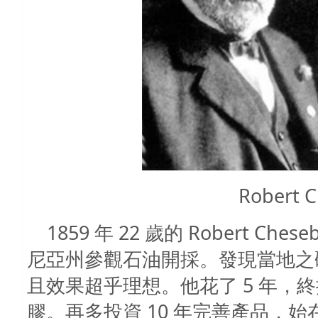
Robert 
1859 年
22
歲的
Robert Chese
尼亞州參觀石油開採。發現當地之
且效果超乎理想。他花了
5
年，終
膠。再多投資
10
年完善產品，始