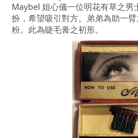
Maybel
姐心儀一位明花有草之男
扮，希望吸引對方。弟弟為助一臂
粉。此為睫毛膏之初形。