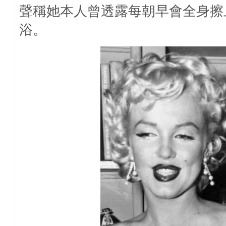
聲稱她本人曾透露每朝早會全身擦
浴。