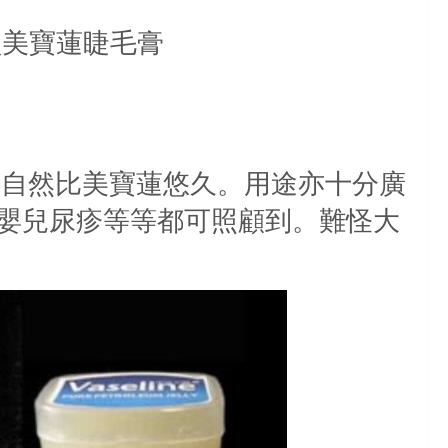
首盒美寶蓮睫毛膏
史自然比美寶蓮悠久。用途亦十分廣
嬰兒尿疹等等都可照顧到。難怪大