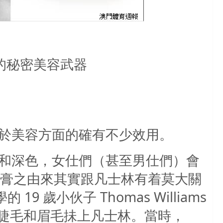
的秘密美容武器
於美容方面的確有不少效用。
和深色，女仕們（甚至男仕們）會
膏之由來其實跟凡士林有着莫大關
學的
19
歲小伙子
Thomas Williams
睫毛和眉毛抺上凡士林。當時，