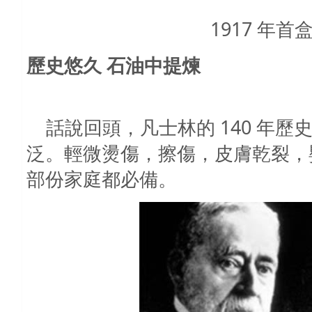
1917 年
歷史悠久 石油中提煉
話說回頭，
凡士林的
140
年歷
泛。輕微燙傷，擦傷，皮膚乾裂，
部份家庭都必備。