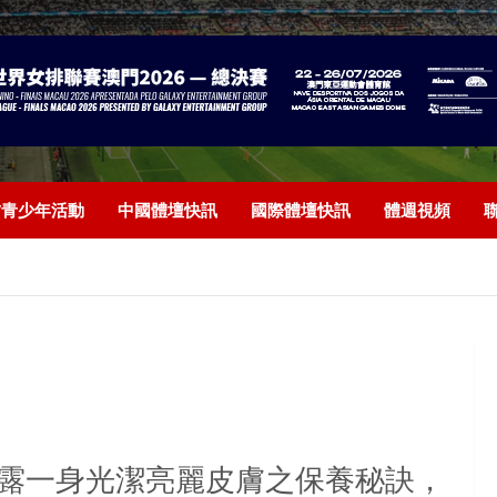
/青少年活動
中國體壇快訊
國際體壇快訊
體週視頻
露一身光潔亮麗皮膚之保養秘訣，