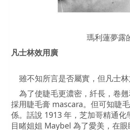
瑪利蓮夢露
凡士林效用廣
雖不知所言是否屬實，但凡士林
為了使睫毛更濃密，䊹長，卷翹
採用睫毛膏
mascara
。但可知睫毛
係。話說
1913
年，芝加哥精通化
目睹姐姐
Maybel
為了愛美，在眼