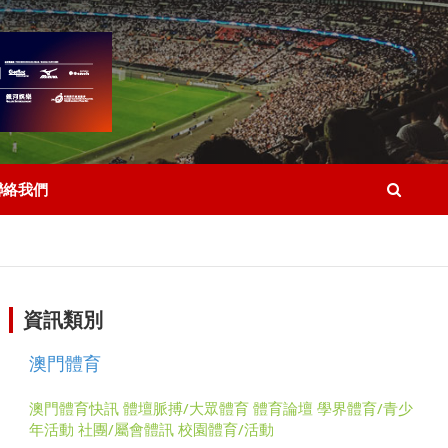
聯絡我們
資訊類別
澳門體育
澳門體育快訊
體壇脈搏/大眾體育
體育論壇
學界體育/青少
年活動
社團/屬會體訊
校園體育/活動