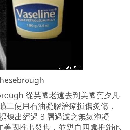
Chesebrough
brough
從英國老遠去到美國賓夕凡
礦工使用石油凝膠治療損傷炙傷，
提煉出經過
3
層過濾之無氣泡凝
在美國推出發售，並親自四處推銷他