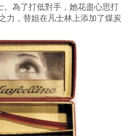
士。為了打低對手，她花盡心思打
之力，替姐在凡士林上添加了煤炭