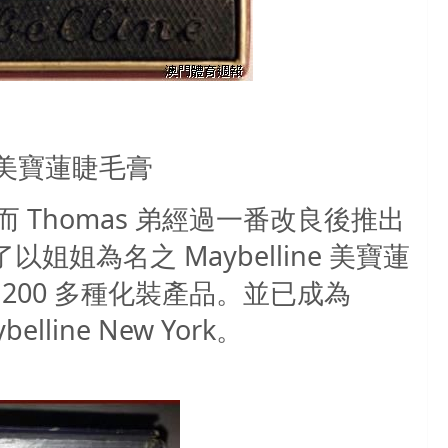
之美寶蓮睫毛膏
而
Thomas
弟經過一番改良後推出
了以姐姐為名之
Maybelline
美寶蓮
200
多種化裝產品。並已成為
belline New York
。