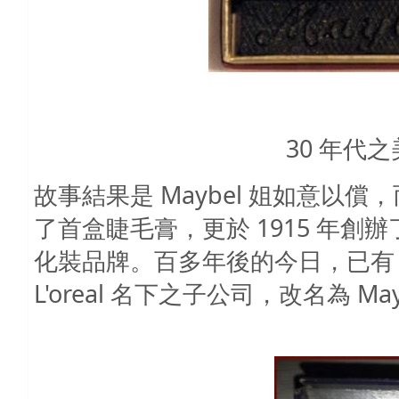
30 年代
故事結果是
Maybel
姐如意以償，
了首盒睫毛膏，更於
1915
年創辦
化裝品牌。百多年後的今日，已有
L'oreal
名下之子公司，改名為
May