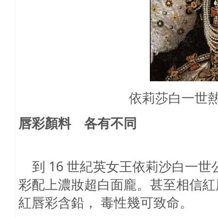
依莉莎白一世
唇彩顏料 各有不同
到
16
世紀英女王依莉沙白一世
彩配上濃妝超白面龐。甚至相信紅
紅唇彩含鉛， 毒性幾可致命。