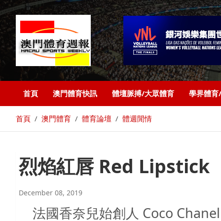
首頁
澳門體育快訊
體壇脈搏/大眾體育
學界體育
首頁
澳門體育
體育論壇
體週閒情
烈焰紅唇 Red Lipstick
December 08, 2019
法國香奈兒始創人 Coco Chanel 曾說