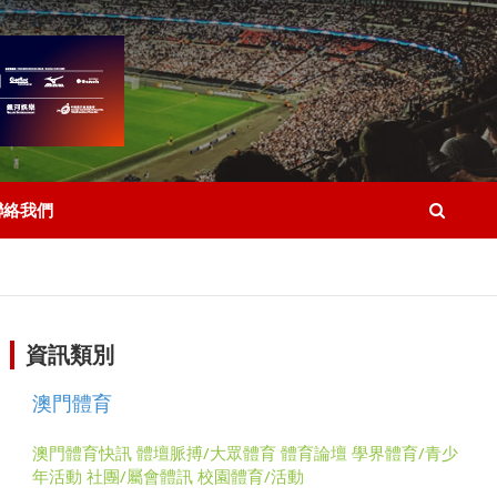
聯絡我們
資訊類別
澳門體育
澳門體育快訊
體壇脈搏/大眾體育
體育論壇
學界體育/青少
年活動
社團/屬會體訊
校園體育/活動