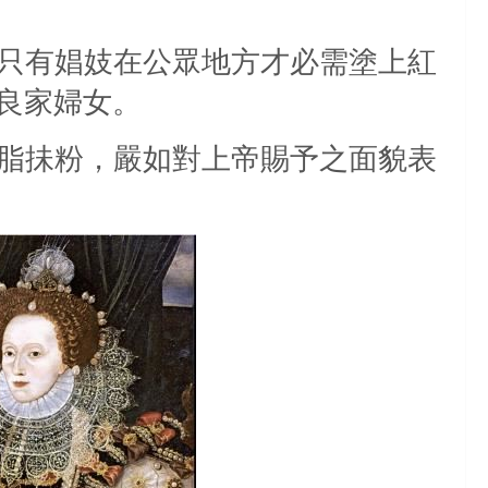
只有娼妓在公眾地方才必需塗上紅
良家婦女。
脂抺粉，嚴如對上帝賜予之面貌表