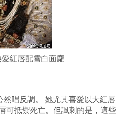
熱愛紅唇配雪白面龐
公然唱反調。 她尤其喜愛以大紅唇
唇可抵禦死亡。但諷刺的是，這些