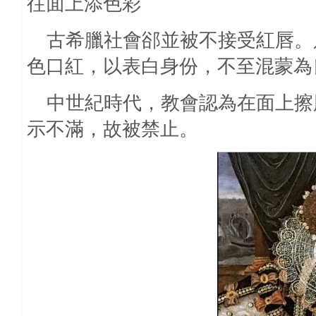
往面上添色彩
古希臘社會郤並被不接受紅唇。
色口紅，以表白身份，不至混蒙為
中世紀時代，教會認為在面上擦
示不滿，故被禁止。