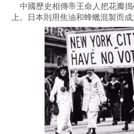
中國歷史相傳帝王命人把花瓣搗
上。日本則用焦油和蜂蠟混製而成