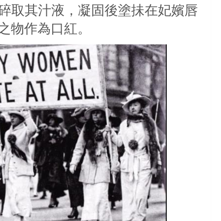
碎取其汁液，凝固後塗抺在妃嬪唇
之物作為口紅。