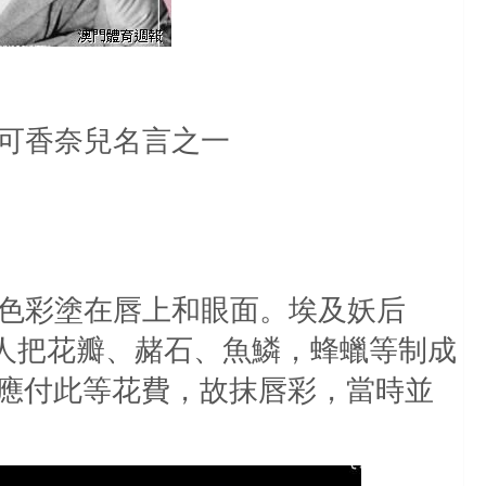
可香奈兒名言之一
色彩塗在唇上和眼面。埃及妖后
人把花瓣、赭石、魚鱗，蜂蠟等制成
應付此等花費，故抹唇彩，當時並