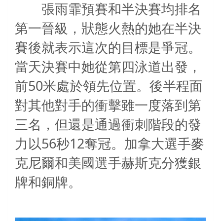
張雨霏預賽和半決賽均排名
第一晉級，狀態火熱的她在半決
賽後就表示這次的目標是爭冠。
當天決賽中她從第四泳道出發，
50
前
米處於領先位置。後半程面
對其他對手的衝擊雖一度落到第
三名，但還是通過衝刺階段的發
56
12
力以
秒
奪冠。加拿大選手麥
克尼爾和美國選手赫斯克分獲銀
牌和銅牌。