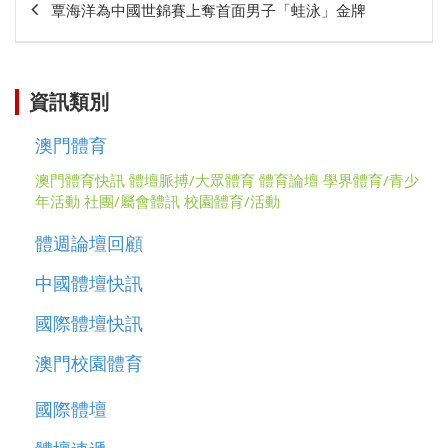
覃海洋為中國世錦賽上奪首面男子「蛙泳」金牌
章
相
關
資訊類別
澳門體育
澳門體育快訊
體壇脈搏/大眾體育
體育論壇
學界體育/青少
年活動
社團/屬會體訊
校園體育/活動
體週論壇回顧
中國體壇快訊
國際體壇快訊
澳門校園體育
國際體壇