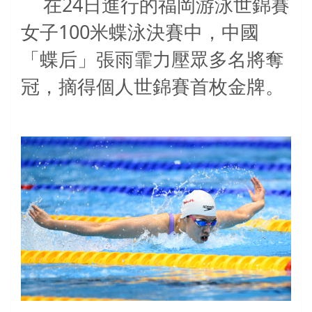
24
在
日進行的福岡游泳世錦賽
100
女子
米蝶泳決賽中，中國
「蝶后」張雨霏力壓眾多名將奪
冠，摘得個人世錦賽首枚金牌。