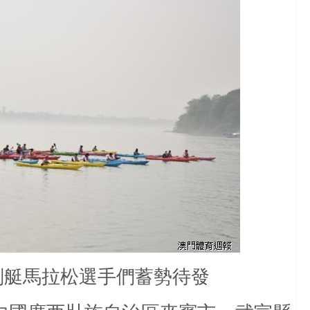
划艇馬拉松選手們蓄勢待發