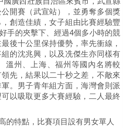
中國廣西壯族自治區來賓市，武宣縣
松公開賽（武宣站），並勇奪多個獎
己，創造佳績，女子組由比賽經驗豐
好手的夾擊下、經過
4
個多小時的競
在最後十公里保持優勢，率先衝線，
將組的沈兆興，以及冼傑生亦同樣有
、溫州、上海、福州等國內名將較
有領先，結果以二十秒之差，不敵來
季軍。男子青年組方面，海灣會則派
望可以吸取更多大賽經驗，二人最終
的特點，比賽項目設有男女單人