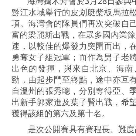
海灣獨木舟會於
3
月
28
日參與
黔江水域舉行的皮划艇槳板馬拉
項。海灣會的隊員們再次突破自
富的梁麗斯出戰，在眾多國內業餘
速，以較佳的爆發力突圍而出，
勇奪女子組冠軍；而作為男子老
出色的發揮，與來自北京、海南
勁，由起步鬥至終點，途中亦互
自溫州的張秀聰，分別奪得亞、
出新手郭家進及葉子賢出戰，希
獲得該組的第六及第十名。
是次公開賽具有賽程長、難度高