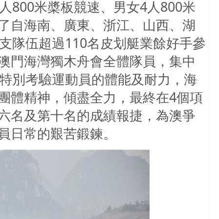
800米槳板競速、男女4人800米
了自海南、廣東、浙江、山西、湖
支隊伍超過110名皮划艇業餘好手參
澳門海灣獨木舟會全體隊員，集中
，特別考驗運動員的體能及耐力，海
團體精神，傾盡全力，最終在4個項
六名及第十名的成績報捷，為澳爭
員日常的艱苦鍛鍊。