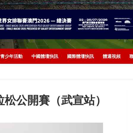
/青少年活動
中國體壇快訊
國際體壇快訊
體週視頻
馬拉松公開賽（武宣站）