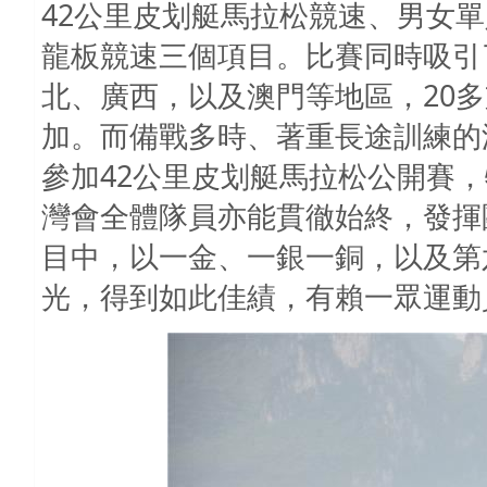
42公里皮划艇馬拉松競速、男女單人
龍板競速三個項目。比賽同時吸引
北、廣西，以及澳門等地區，20多
加。而備戰多時、著重長途訓練的
參加42公里皮划艇馬拉松公開賽
灣會全體隊員亦能貫徹始終，發揮
目中，以一金、一銀一銅，以及第
光，得到如此佳績，有賴一眾運動