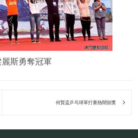
梁麗斯勇奪冠軍
何賢盃乒乓球單打賽熱鬧頒獎