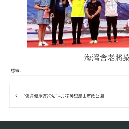
海灣會老將
標籤:
文
“體育健康諮詢站” 4月移師望廈山市政公園
章
相
關