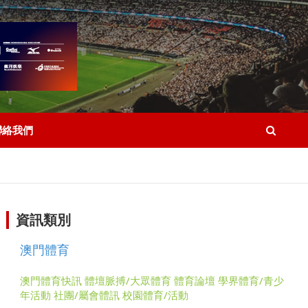
聯絡我們
資訊類別
澳門體育
澳門體育快訊
體壇脈搏/大眾體育
體育論壇
學界體育/青少
年活動
社團/屬會體訊
校園體育/活動