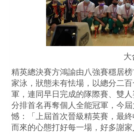
大
精英總決賽方鴻諭由八強賽穩居榜
家泳，狀態未有怯場，以總分二百
軍，連同早日完成的隊際賽、雙人
分排首名再奪個人全能冠軍，今屆
憾：「上屆首次晉級精英賽，最終
而來的心態打好每一場，好多謝家