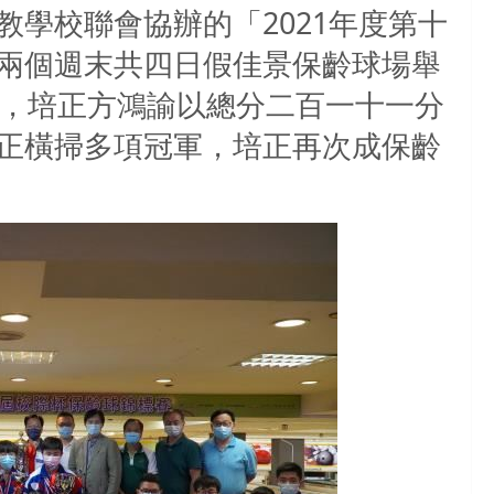
學校聯會協辦的「2021年度第十
兩個週末共四日假佳景保齡球場舉
賽，培正方鴻諭以總分二百一十一分
正橫掃多項冠軍，培正再次成保齡