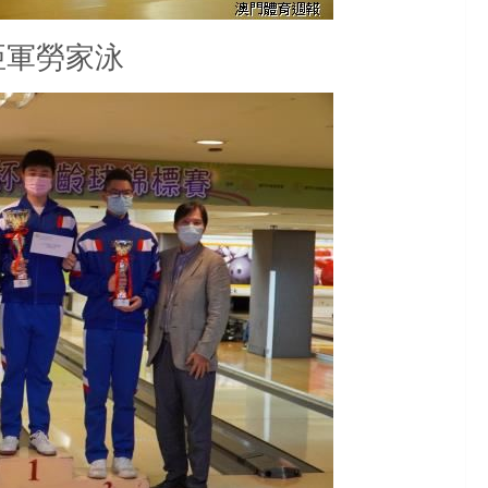
亞軍勞家泳