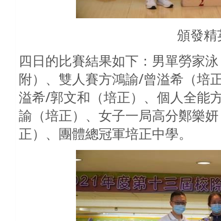
頒發精
四日的比賽結果如下：男單勞家泳
附）、雙人賽方鴻諭/曾溢希（培正
溢希/郭文和（培正）、個人全能
諭（培正）、女子一局高分鄭樂妍
正）、團體總冠軍培正中學。