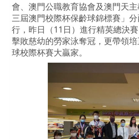
會、澳門公職教育協會及澳門天主教
三屆澳門校際杯保齡球錦標賽」分
行，昨日（11日）進行精英總決
擊敗慈幼的勞家泳奪冠，更帶領培
球校際杯賽大贏家。