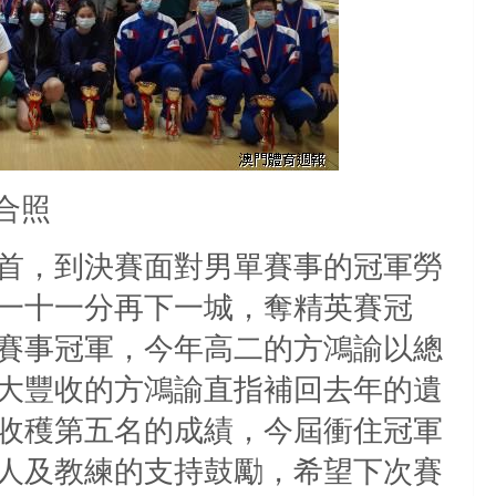
合照
首，到決賽面對男單賽事的冠軍勞
一十一分再下一城，奪精英賽冠
賽事冠軍，今年高二的方鴻諭以總
大豐收的方鴻諭直指補回去年的遺
收穫第五名的成績，今屆衝住冠軍
人及教練的支持鼓勵，希望下次賽