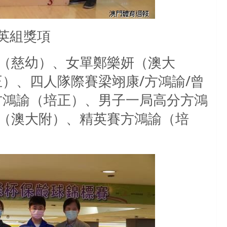
英組獎項
（慈幼）、女單鄭樂妍（澳大
）、四人隊際賽梁翊康/方鴻諭/曾
方鴻諭（培正）、男子一局高分方鴻
（澳大附）、精英賽方鴻諭（培