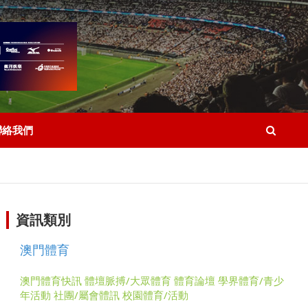
聯絡我們
資訊類別
澳門體育
澳門體育快訊
體壇脈搏/大眾體育
體育論壇
學界體育/青少
年活動
社團/屬會體訊
校園體育/活動