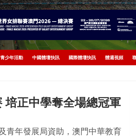
/青少年活動
中國體壇快訊
國際體壇快訊
體週視頻
 培正中學奪全場總冠軍
及青年發展局資助，澳門中華教育