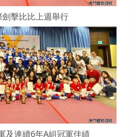
際劍擊比比上週舉行
軍及連續6年A組冠軍佳績