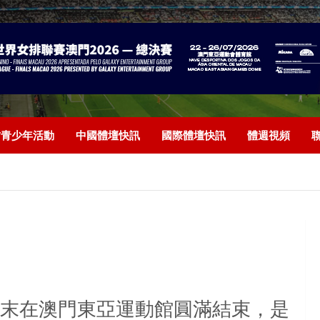
/青少年活動
中國體壇快訊
國際體壇快訊
體週視頻
末在澳門東亞運動館圓滿結束，是