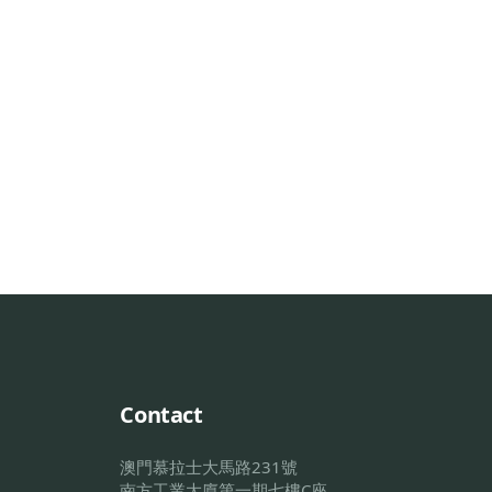
Contact
澳門慕拉士大馬路231號
南方工業大廈第一期七樓C座