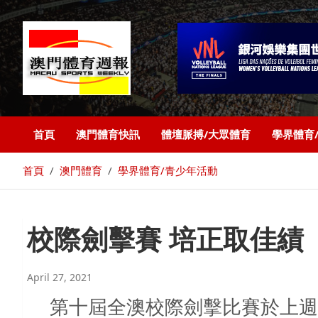
首頁
澳門體育快訊
體壇脈搏/大眾體育
學界體育
首頁
澳門體育
學界體育/青少年活動
校際劍擊賽 培正取佳績
April 27, 2021
第十屆全澳校際劍擊比賽於上週