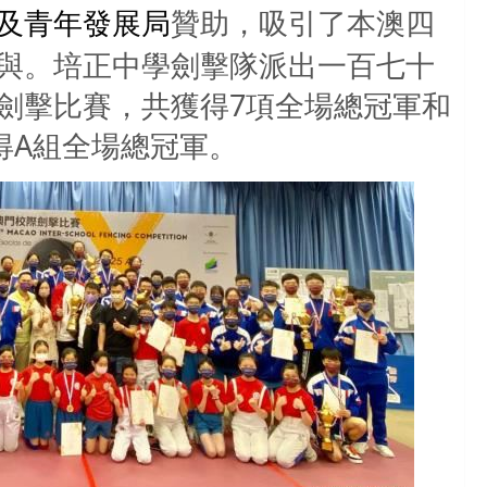
贊助，吸引了本澳四
及青年發展局
與。培正中學劍擊隊派出一百七十
劍擊比賽，共獲得
7
項全場總冠軍和
得
A
組全場總冠軍。