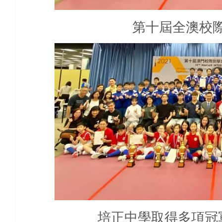
第十屆全澳校
培正中學取得多項冠