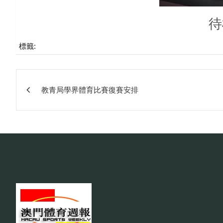
待
標籤:
文
教青局學界體育比賽復賽安排
章
相
關