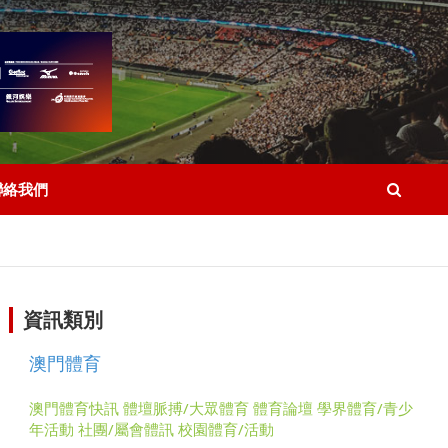
聯絡我們
資訊類別
澳門體育
澳門體育快訊
體壇脈搏/大眾體育
體育論壇
學界體育/青少
年活動
社團/屬會體訊
校園體育/活動