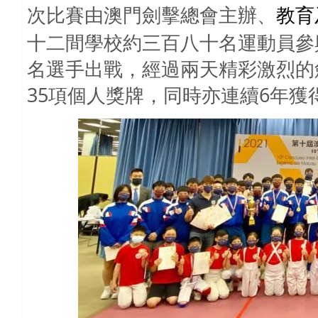
次比賽由澳門劍擊總會主辦、
教育
十二間學校約三百八十名運動員參
名選手出戰，經過兩天精彩激烈的
35
項個人獎牌，同時亦連續
6
年獲