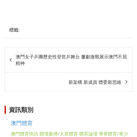
標籤:
文
澳門女子乒團歷史性登世乒舞台 屢獻激戰展示澳門不屈
章
精神
相
關
新架構 新成員 體委新思維
資訊類別
澳門體育
澳門體育快訊
體壇脈搏/大眾體育
體育論壇
學界體育/青少