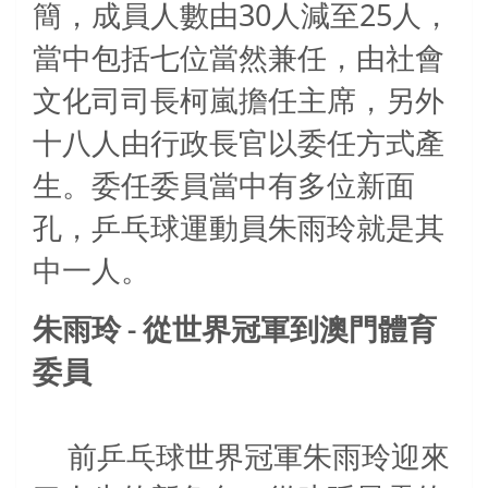
30
25
簡，成員人數由
人減至
人，
當中包括七位當然兼任，由社會
文化司司長柯嵐擔任主席，另外
十八人由行政長官以委任方式產
生。委任委員當中有多位新面
孔，乒乓球運動員朱雨玲就是其
中一人。
朱雨玲
從世界冠軍到澳門體育
-
委員
前乒乓球世界冠軍朱雨玲迎來