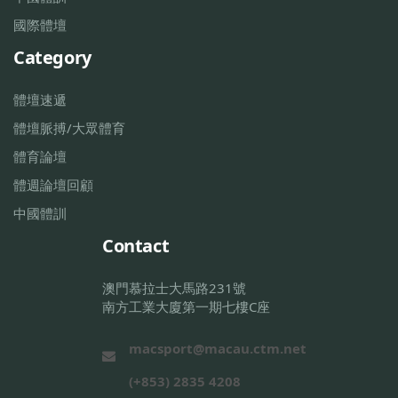
國際體壇
Category
體壇速遞
體壇脈搏/大眾體育
體育論壇
體週論壇回顧
中國體訓
Contact
澳門慕拉士大馬路231號
南方工業大廈第一期七樓C座
macsport@macau.ctm.net
(+853) 2835 4208