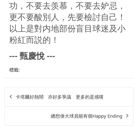
功，不要去羡慕，不要去妒忌，
更不要酸別人，先要檢討自己！
以上是對内地部份盲目球迷及小
粉紅而説的！
---
甄慶悅
---
標籤:
文
卡塔爾好熱鬧 亦好多爭議 更多的是感嘆
章
相
總想偉大球員能有個Happy Ending
關