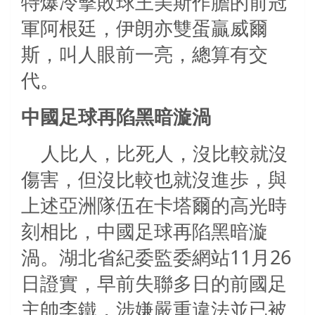
特爆冷擊敗球王美斯作膽的前冠
軍阿根廷，伊朗亦雙蛋贏威爾
斯，叫人眼前一亮，總算有交
代。
中國足球再陷黑暗漩渦
人比人，比死人，沒比較就沒
傷害，但沒比較也就沒進歩，與
上述亞洲隊伍在卡塔爾的高光時
刻相比，中國足球再陷黑暗漩
渦。湖北省紀委監委網站11月26
日證實，早前失聯多日的前國足
主帥李鐵，涉嫌嚴重違法並已被