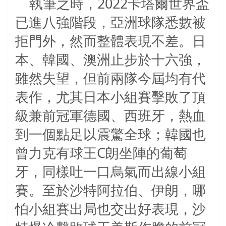
執筆之時，2022卡塔爾世界盃
已進八強階段，亞洲球隊悉數被
拒門外，然而整體表現不差。日
本、韓國、澳洲止步於十六強，
雖然失望，但前兩隊今屆均有代
表作，尤其日本小組賽擊敗了頂
級兼前冠軍德國、西班牙，熱血
到一個點足以震驚全球；韓國也
曾力克有球王C朗坐陣的葡萄
牙，同樣吐一口烏氣而出線小組
賽。至於沙特阿拉伯、伊朗，哪
怕小組賽出局也交出好表現，沙