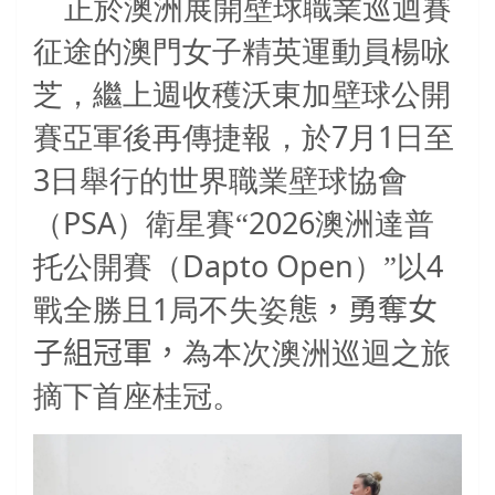
正於澳洲展開壁球職業巡迴賽
征途的澳門女子精英運動員楊咏
芝，繼上週收穫沃東加壁球公開
7
1
賽亞軍後再傳捷報，於
月
日至
3
日舉行的世界職業壁球協會
PSA
2026
（
）衛星賽“
澳洲達普
Dapto Open
4
托公開賽（
）”以
1
戰全勝且
局不失姿
態，勇奪女
子組冠軍，
為本次澳洲巡迴之旅
摘下首座桂冠。