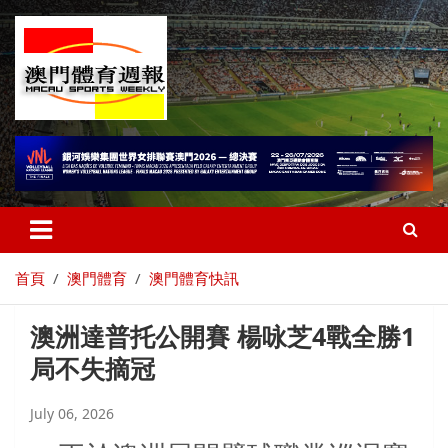
首頁
澳門體育
澳門體育快訊
澳洲達普托公開賽 楊咏芝4戰全勝1
局不失摘冠
July 06, 2026