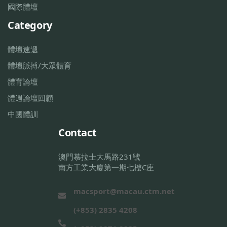
國際體壇
Category
體壇速遞
體壇脈搏/大眾體育
體育論壇
體週論壇回顧
中國體訓
Contact
澳門慕拉士大馬路231號
南方工業大廈第一期七樓C座
macsport@macau.ctm.net
(+853) 2835 4208