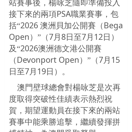
站賽事後，楊咏芝隨即準備投入
PSA
接下來的兩項
職業賽事，包
2026
Bega
括“
澳洲貝加公開賽（
Open
7
8
7
12
）”（
月
日至
月
日）
2026
及“
澳洲德文港公開賽
Devonport Open
7
15
（
）”（
月
7
19
日至
月
日）。
澳門壁球總會對楊咏芝是次再
度取得突破性佳績表示熱烈祝
賀，期望運動員在接下來的兩站
賽事中能乘勝追擊，繼續發揮拼