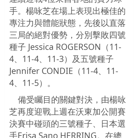
手。楊咏芝在場上表現出極佳的
專注力與體能狀態，先後以直落
三局的絕對優勢，分別擊敗四號
Jessica ROGERSON
11-
種子
（
4
11-4
11-3
、
、
）及五號種子
Jennifer CONDIE
11-4
11-
（
、
4
11-5
、
）。
備受矚目的關鍵對決，由楊咏
芝再度迎戰上週在沃東加公開賽
決賽中碰頭的三號種子、日本選
Erisa Sano HERRING
手
。在總