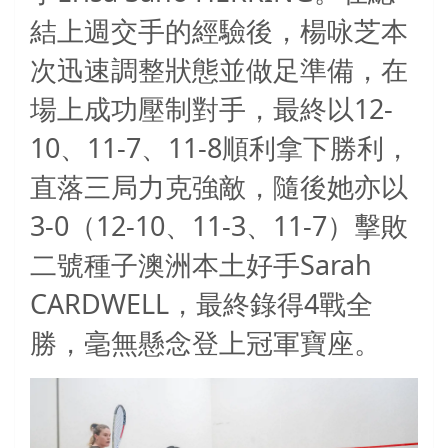
結上週交手的經驗後，楊咏芝本
次迅速調整狀態並做足準備，在
12-
場上成功壓制對手，最終以
10
11-7
11-8
、
、
順利拿下勝利，
直落三局力克強敵，隨後她亦以
3-0
12-10
11-3
11-7
（
、
、
）擊敗
Sarah
二號種子澳洲本土好手
CARDWELL
4
，最終錄得
戰全
勝，毫無懸念登上冠軍寶座。