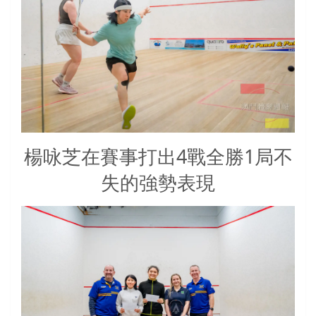
楊咏芝在賽事打出4戰全勝1局不
失的強勢表現