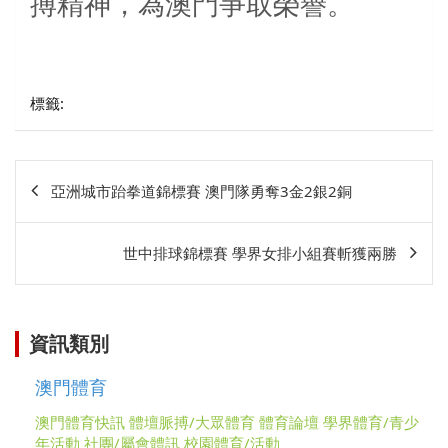
搏精神，為澳門爭取榮譽。
標籤:
文
亞洲城市跆拳道錦標賽 澳門隊勇奪3金2銀2銅
章
相
世中排球錦標賽 學界女排小組賽斬獲兩勝
關
資訊類別
澳門體育
澳門體育快訊
體壇脈搏/大眾體育
體育論壇
學界體育/青少
年活動
社團/屬會體訊
校園體育/活動