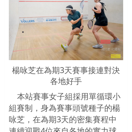
楊咏芝在為期3天賽事接連對決
各地好手
本站賽事女子組採用單循環小
組賽制，身為賽事頭號種子的楊
3
咏芝，在為期
天的密集賽程中
4
連續迎戰
位來自各地的實力球