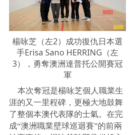
楊咏芝（左2）成功復仇日本選
手Erisa Sano HERRING（左
3），勇奪澳洲達普托公開賽冠
軍
本次奪冠是楊咏芝個人職業生
涯的又一里程碑，更極大地鼓舞
了整個本澳代表隊的士氣。在完
成“澳洲職業壁球巡迴賽”的前兩