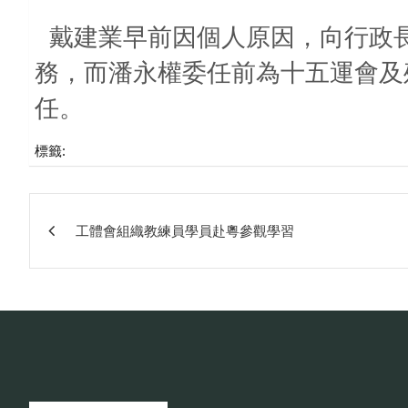
戴建業早前因個人原因，向行政
務，而潘永權委任前為十五運會及
任。
標籤:
文
工體會組織教練員學員赴粵參觀學習
章
相
關