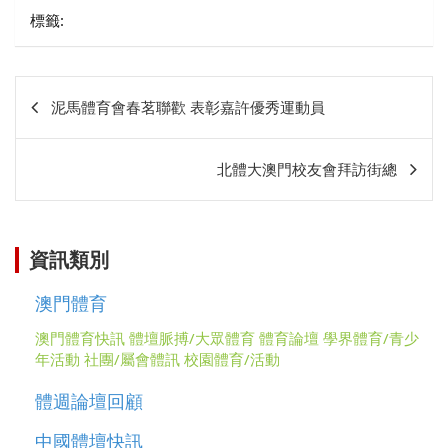
標籤:
文
泥馬體育會春茗聯歡 表彰嘉許優秀運動員
章
相
北體大澳門校友會拜訪街總
關
資訊類別
澳門體育
澳門體育快訊
體壇脈搏/大眾體育
體育論壇
學界體育/青少
年活動
社團/屬會體訊
校園體育/活動
體週論壇回顧
中國體壇快訊