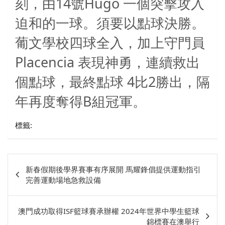
14
Hugo
刻，由
號
一個突擊攻入
迫和的一球。須要以點球決勝。
葡文學校四球全入，加上守門員
Placencia
表現神勇，連續救出
4
2
個點球，最終點球
比
勝出，隔
B
年再度奪得
組冠軍。
標籤:
文
新春假期後學界賽事有序展開 馬耀鋒倡提供運動指引
章
完善運動場地急救設備
相
關
澳門成功取得ISF籃球賽承辦權 2024年世界中學生籃球
錦標賽在澳舉行