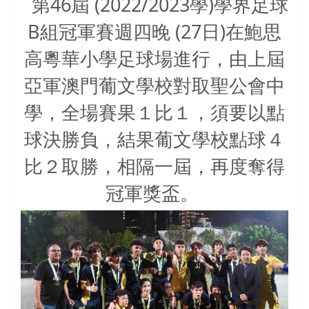
46
(2022/2023
)
第
屆
學
學界足球
B
(27
)
組冠軍賽週四晚
日
在鮑思
高粵華小學足球場進行，由上屆
亞軍澳門葡文學校對取聖公會中
學，全場賽果１比１，須要以點
球決勝負，結果葡文學校點球４
比２取勝，相隔一屆，再度奪得
冠軍獎盃。