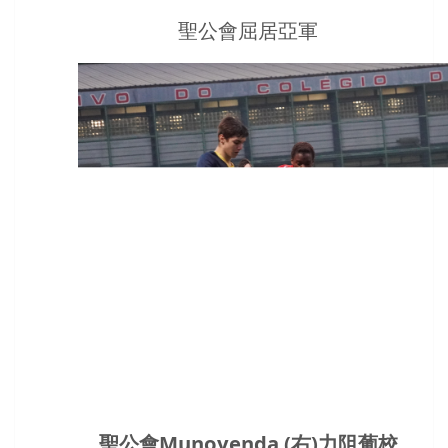
聖公會屈居亞軍
聖公會Munoyenda (右)力阻葡校