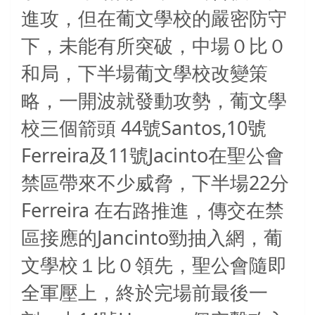
進攻，但在葡文學校的嚴密防守
下，未能有所突破，中場０比０
和局，下半場葡文學校改變策
略，一開波就發動攻勢，葡文學
44
Santos,10
校三個箭頭
號
號
Ferreira
11
Jacinto
及
號
在聖公會
22
禁區帶來不少威脅，下半場
分
Ferreira
在右路推進，傳交在禁
Jancinto
區接應的
勁抽入網，葡
文學校１比０領先，聖公會隨即
全軍壓上，終於完場前最後一