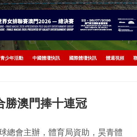
/青少年活動
中國體壇快訊
國際體壇快訊
體週視頻
合勝澳門捧十連冠
球總會主辦，體育局資助，昊青體