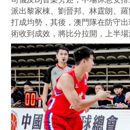
派出黎家棟、劉晉邦、林霆朗、羅
打成均勢，其後，澳門隊在防守出
術收到成效，將比分拉開，上半場