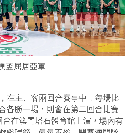
澳盃屈居亞軍
，在主、客兩回合賽事中，每場比
合
各勝一場，則會在第二回合比賽
回合在澳門塔石體育館上演，
場內有
遊戲環節，氣氛不俗。開賽澳門隊