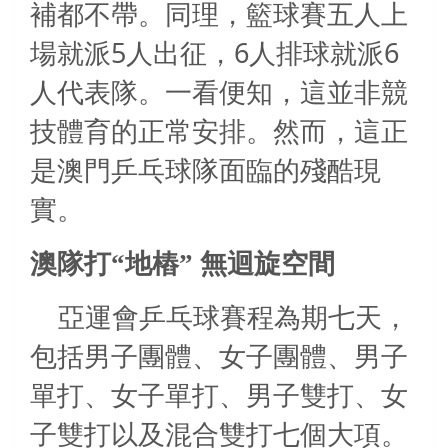
補都不帶。同理，籃球賽五人上
5
6
6
場就派
人出征，
人排球就派
人代表隊。一看便知，這並非競
技體育的正常安排。然而，這正
是澳門乒乓球隊面臨的殘酷現
實。
澳隊打“地樁”
無迴旋空間
亞運會乒乓球賽程為期七天，
包括男子團體、女子團體、男子
單打、女子單打、男子雙打、女
子雙打以及混合雙打七個大項。