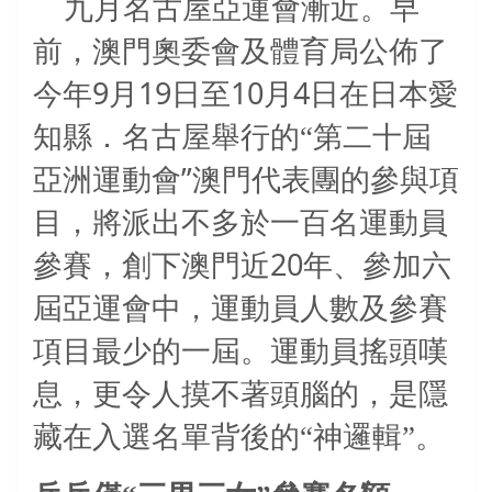
九月名古屋亞運會漸近。早
前，澳門奧委會及體育局公佈了
9
19
10
4
今年
月
日至
月
日在日本愛
知縣．名古屋舉行的
“
第二十屆
”
亞洲運動會
澳門代表團的參與項
目，將派出不多於一百名運動員
20
參賽，創下澳門近
年、參加六
屆亞運會中，運動員人數及參賽
項目最少的一屆。運動員搖頭嘆
息，更令人摸不著頭腦的，是隱
藏在入選名單背後的“神邏輯”。