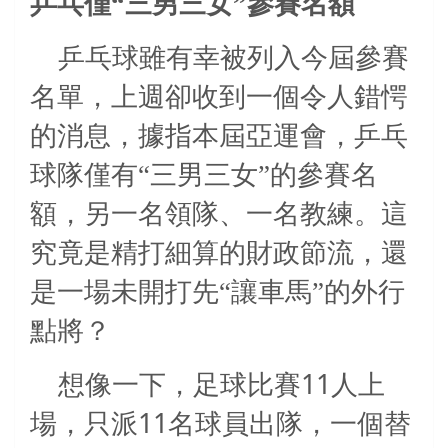
乒乓僅“三男三女”參賽名額
乒乓球雖有幸被列入今屆參賽
名單，上週卻收到一個令人錯愕
的消息，據指本屆亞運會，乒乓
球隊僅有“三男三女”的參賽名
額，另一名領隊、一名教練。這
究竟是精打細算的財政節流，還
是一場未開打先“讓車馬”的外行
點將？
11
想像一下，足球比賽
人上
11
場，只派
名球員出隊，一個替