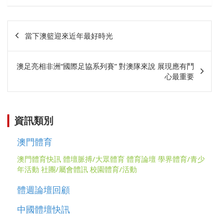
文
當下澳籃迎來近年最好時光
章
相
澳足亮相非洲“國際足協系列賽” 對澳隊來說 展現應有鬥
關
心最重要
資訊類別
澳門體育
澳門體育快訊
體壇脈搏/大眾體育
體育論壇
學界體育/青少
年活動
社團/屬會體訊
校園體育/活動
體週論壇回顧
中國體壇快訊