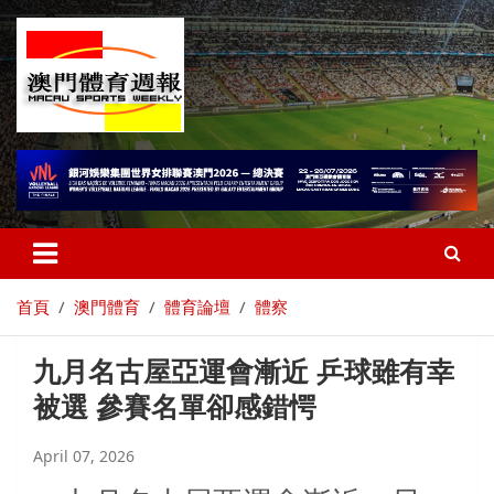
首頁
澳門體育
體育論壇
體察
九月名古屋亞運會漸近 乒球雖有幸
被選 參賽名單卻感錯愕
April 07, 2026