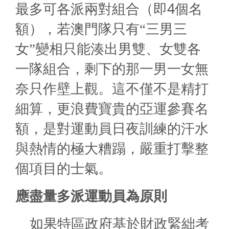
4
最多可各派兩對組合（即
個名
額），若澳門隊只有“三男三
女”變相只能湊出男雙、女雙各
一隊組合，剩下的那一男一女無
奈只作壁上觀。這不僅不是精打
細算，更浪費寶貴的亞運參賽名
額，是對運動員日夜訓練的汗水
與熱情的極大糟蹋，嚴重打擊整
個項目的士氣。
應盡量多派運動員為原則
如果特區政府基於財政緊絀考