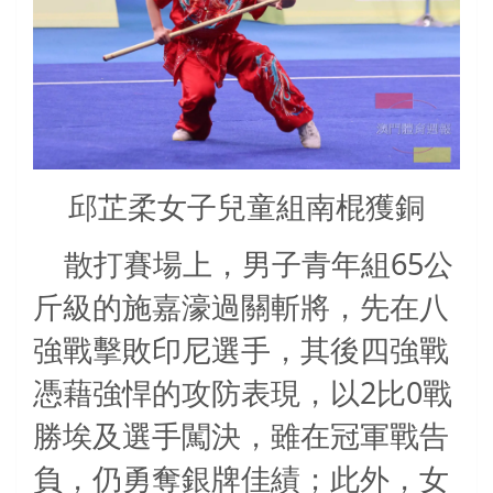
邱芷柔女子兒童組南棍獲銅
65
散打賽場上，男子青年組
公
斤級的施嘉濠過關斬將，先在八
強戰擊敗印尼選手，其後四強戰
2
0
憑藉強悍的攻防表現，以
比
戰
勝埃及選手闖決，雖在冠軍戰告
負，仍勇奪銀牌佳績；此外，女