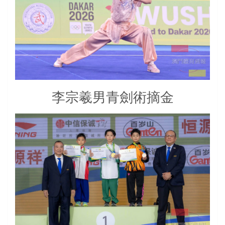
李宗羲男青劍術摘金