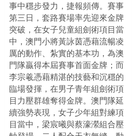
事中穩步發力，捷報頻傳。賽事
第三日，套路賽場率先迎來金牌
突破，在女子兒童組劍術項目當
中，澳門小將黃詠茵憑藉流暢凌
厲的動作、紮實的基本功，為澳
門隊贏得本屆賽事首面金牌；而
李宗羲憑藉精湛的技藝和沉穩的
臨場發揮，在男子青年組劍術項
目力壓群雄奪得金牌。澳門隊延
續強勢表現，女子少年組對練項
目當中，梁宸曦與蔡濠瀠組合壓