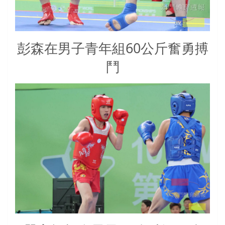
彭森在男子青年組60公斤奮勇搏
鬥