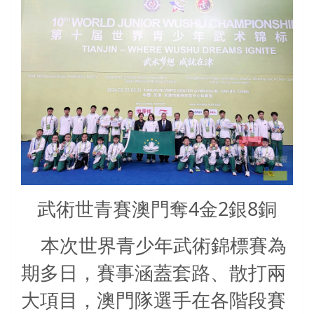
武術世青賽澳門奪4金2銀8銅
本次世界青少年武術錦標賽為
期多日，賽事涵蓋套路、散打兩
大項目，澳門隊選手在各階段賽