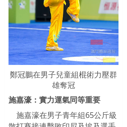
鄭冠鵬在男子兒童組棍術力壓群
雄奪冠
施嘉濠：實力運氣同等重要
65
施嘉濠在男子青年組
公斤級
散打賽接連擊敗印尼及埃及選手