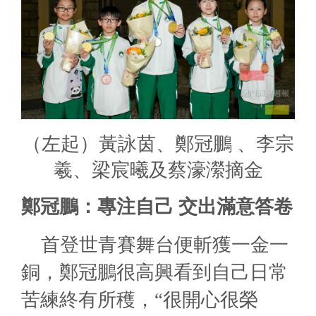
（左起）黃詠茵、鄭冠鵬 、李宗
羲、梁宸曦及蔡濠瀠摘金
鄭冠鵬：專注自己
交出滿意答卷
首登世青賽舞台便斬獲一金一
銅，鄭冠鵬很高興看到自己日常
苦練終有所穫，“很開心很榮