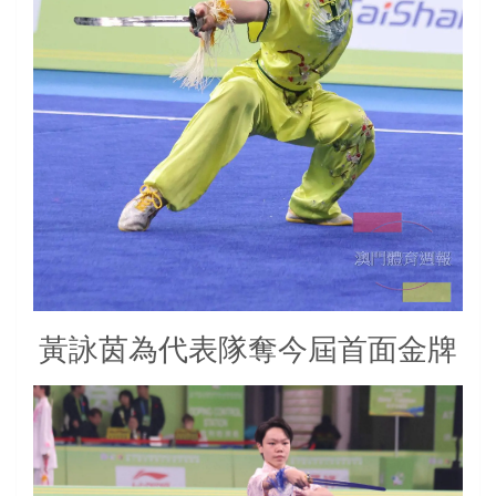
黃詠茵為代表隊奪今屆首面金牌