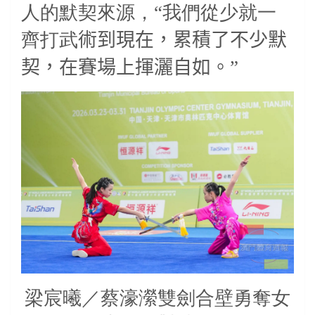
人的默契來源，“我們從少就一
齊打武
術到現在，累積了不少默
契，在賽場上揮灑自如。
”
梁宸曦／蔡濠瀠雙劍合壁勇奪女