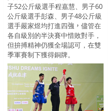
52
60
子
公斤級選手程嘉慧、男子
48
公斤級選手彭森、男子
公斤級
選手嚴家煜均打進四
強，
儘管在
各自級別的半決賽中惜敗對手，
但拚搏精神仍獲全場認可，在雙
季軍賽制下獲得銅牌。