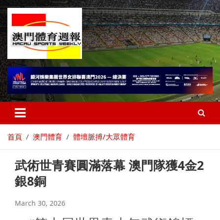
首頁
澳門體育
體壇脈搏/大眾體育
武術世青賽圓滿落幕 澳門隊獲4金2
銀8銅
March 30, 2026