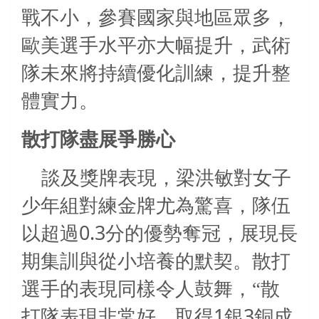
戰不小，參賽國家與地區眾多，
歐美選手水平亦大幅提升，武術
隊未來將持續優化訓練，提升整
體實力。
散打隊盡展爭勝心
談及獎牌表現，梁洪敏對女子
少年組對練金牌尤為驚喜，隊伍
0.3
以超過
分的優勢奪冠，展現長
期集訓與從小培養的默契。散打
選手的表現同樣令人鼓舞，“散
1
3
打隊表現非常好，取得
銀
銅成