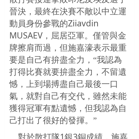
晉決，最終在決賽不敵以中立運
Ziiavdin
動員身份參戰的
MUSAEV
，屈居亞軍。僅管與金
牌擦肩而過，但施嘉濠表示最重
要是自己有拚盡全力，“我認為
打得比賽就要拚盡全力，不留遺
憾，上到場搏盡自己最後一口
氣，就對自己有交代，雖然未能
獲得冠軍有點遺憾，但我認為自
己打出了很好的發揮。”
1
3
對於散打隊
銀
銅成績，施嘉