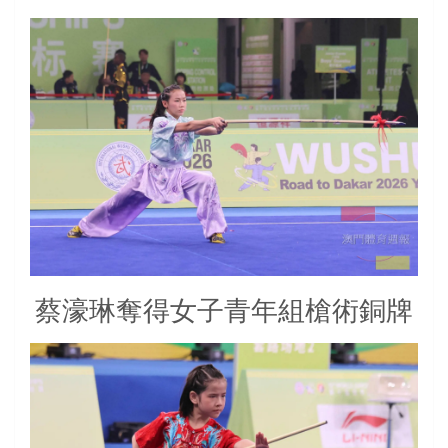
蔡濠琳奪得女子青年組槍術銅牌