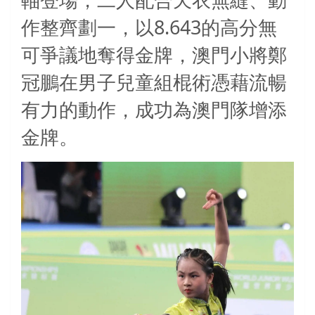
軸登場，二人配合天衣無縫、動
8.643
作整齊劃一，以
的高分無
可爭議地奪得金牌，澳門小將鄭
冠鵬在男子兒童組棍術憑藉流暢
有力的動作，成功為澳門隊增添
金牌。