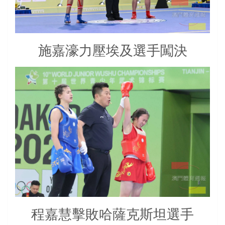
施嘉濠力壓埃及選手闖決
程嘉慧擊敗哈薩克斯坦選手