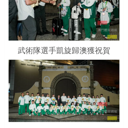
武術隊選手凱旋歸澳獲祝賀