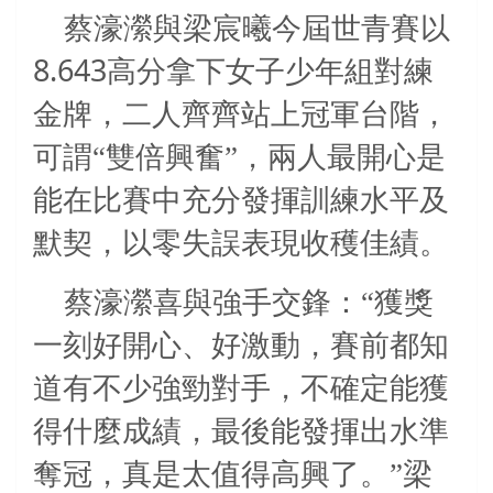
蔡濠瀠與梁宸曦今屆世青賽以
8.643
高分拿下女子少年組對練
金牌，二人齊齊站上冠軍台階，
可謂“雙倍興奮”，兩人最開心是
能在比賽中充分發揮訓練水平及
默契，以零失誤表現收穫佳績。
蔡濠瀠喜與強手交鋒：“獲獎
一刻好開心、好激動，賽前都知
道有不少強勁對手，不確定能獲
得什麼成績，最後能發揮出水準
奪冠，真是太值得高興了。”梁