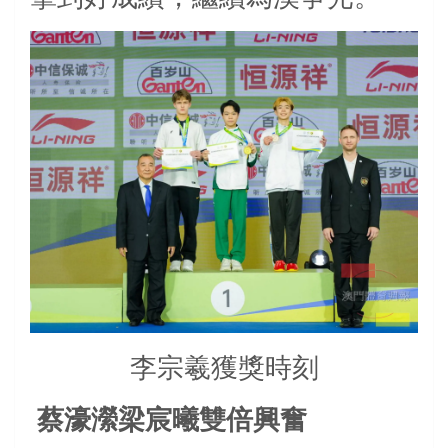
李宗羲獲獎時刻
蔡濠瀠梁宸曦雙倍興奮