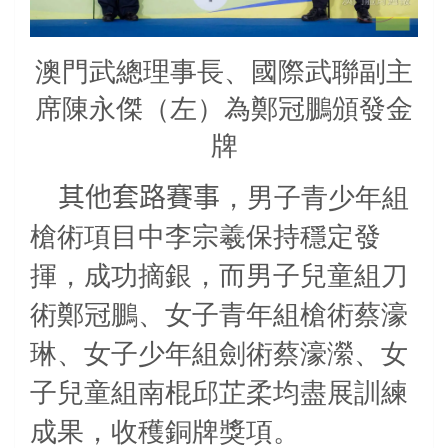
澳門武總理事長、國際武聯副主
席陳永傑（左）為鄭冠鵬頒發金
牌
其他套路賽事
，男子青少年組
槍術項目中李宗羲保持穩定發
揮，成功摘銀，而男子兒童組刀
術鄭冠鵬、女子青年組槍術蔡濠
琳、女子少年組劍術蔡濠瀠、女
子兒童組南棍邱芷柔均盡展訓練
成果，收穫銅牌獎項。