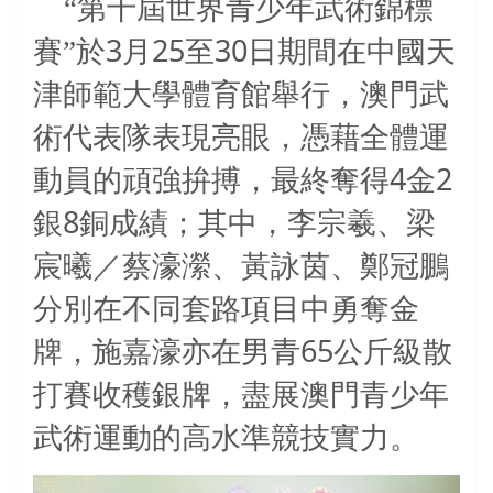
“第十屆世界青少年武術錦標
3
25
30
賽”於
月
至
日期間在中國天
津師範大學體育館舉行，澳門武
術代表隊表現亮眼，憑藉全體運
4
2
動員的頑強拚搏，最終奪得
金
8
銀
銅成績；其中，李宗羲、梁
宸曦／蔡濠瀠、黃詠茵、鄭冠鵬
分別在不同套路項目中勇奪金
65
牌，施嘉濠亦在男青
公斤級散
打賽收穫銀牌，盡展澳門青少年
武術運動的高水準競技實力。