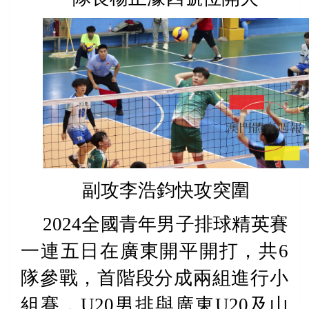
副攻李浩鈞快攻突圍
2024
全國青年男子排球精英賽
一連五日在廣東開平開打，共
6
隊參戰，首階段分成兩組進行小
組賽，
U20
男排與廣東
U20
及山