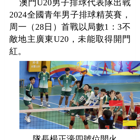
澳門
U20
男子排球代表隊出戰
2024
全國青年男子排球精英賽，
周一（
28
日）首戰以局數
1
：
3
不
敵地主廣東
U20
，未能取得開門
紅。
隊長楊正濠四號位開火