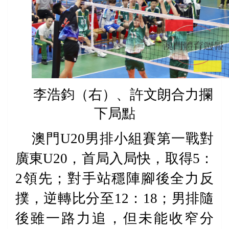
李浩鈞（右）、許文朗合力攔
下局點
澳門
U20
男排小組賽第一戰對
廣東
U20
，首局入局快，取得
5
：
2
領先；對手站穩陣腳後全力反
撲，逆轉比分至
12
：
18
；男排隨
後雖一路力追，但未能收窄分