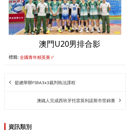
澳門U20男排合影
標籤:
全國青年精英賽
文
籃總舉辦FIBA3x3裁判執法課程
章
相
澳鐡人完成西班牙托雷莫利諾斯市世錦賽
關
資訊類別