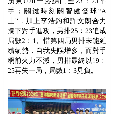
廣東
U20
一路纏鬥至
23
：
23
平
手；關鍵時刻關智健發球“
A
士”，加上李浩鈞和許文朗合力
攔下對手進攻，男排
25
：
23
追成
局數
2
：
1
。惜第四局男排未能延
續氣勢，自我失誤增多，而對手
網前火力不減，男排最終以
19
：
25
再失一局，局數
1
：
3
見負。