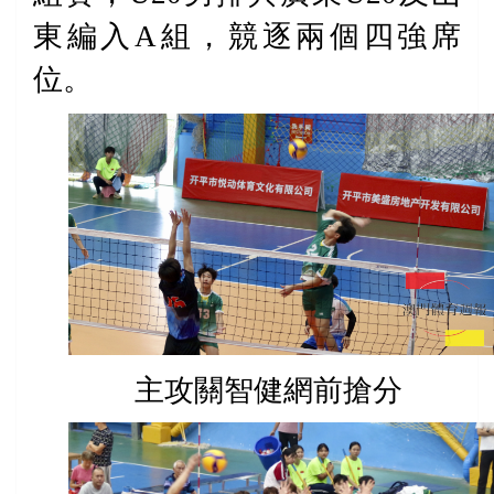
東編入
A
組，競逐兩個四強席
位。
主攻關智健網前搶分