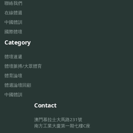
聯絡我們
在線體週
中國體訓
國際體壇
Category
體壇速遞
體壇脈搏/大眾體育
體育論壇
體週論壇回顧
中國體訓
Contact
澳門慕拉士大馬路231號
南方工業大廈第一期七樓C座