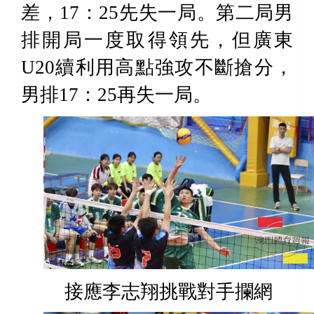
差，
17
：
25
先失一局。第二局男
排開局一度取得領先，但廣東
U20
續利用高點強攻不斷搶分，
男排
17
：
25
再失一局。
接應李志翔挑戰對手攔網