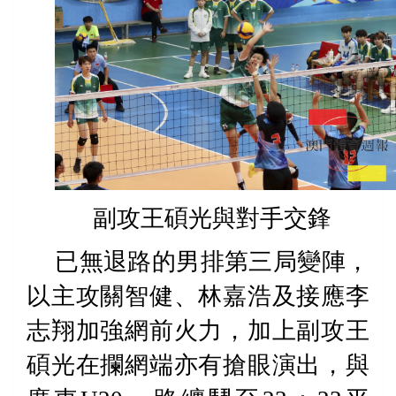
副攻王碩光與對手交鋒
已無退路的男排第三局變陣，
以主攻關智健、林嘉浩及接應李
志翔加強網前火力，加上副攻王
碩光在攔網端亦有搶眼演出，與