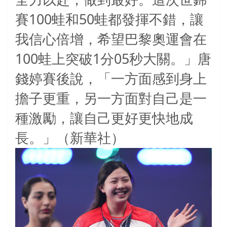
全力以赴，做到最好。這次世錦
100
50
賽
蛙和
蛙都發揮不錯，讓
我信心倍增，希望巴黎奧運會在
100
1
05
蛙上突破
分
秒大關。」唐
錢婷賽後說，「一方面感到身上
擔子更重，另一方面對自己是一
種激勵，讓自己更好更快地成
長。」（新華社）