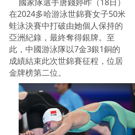
18
國家隊選手唐錢婷昨（
日）
2024
50
在
多哈游泳世錦賽女子
米
蛙泳決賽中打破由她個人保持的
亞洲紀錄，最終奪得銀牌。至
7
3
1
此，中國游泳隊以
金
銀
銅的
成績結束此次世錦賽征程，位居
金牌榜第二位。