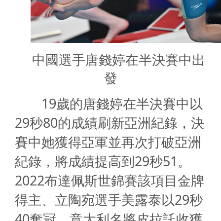
中國選手唐錢婷在半決賽中出
發
19
歲的唐錢婷在半決賽中以
29
80
秒
的成績刷新亞洲紀錄，決
賽中她獲得亞軍並再次打破亞洲
29
51
紀錄，將成績提高到
秒
。
2022
布達佩斯世錦賽該項目金牌
29
得主、立陶宛選手美露泰以
秒
40
奪冠，意大利名將皮拉託收獲