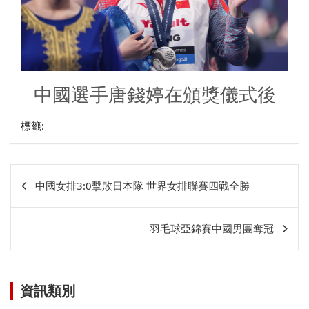
中國選手唐錢婷在頒獎儀式後
標籤:
文
中國女排3:0擊敗日本隊 世界女排聯賽四戰全勝
章
相
羽毛球亞錦賽中國男團奪冠
關
資訊類別