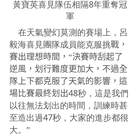
黃寶英喜見隊伍相隔8年重奪冠
軍
在天氣變幻莫測的賽場上，呂
毅海喜見團隊成員能克服挑
戰，
賽出理想時間，“決賽時刮起了
逆風，划行難度更加大，不過全
隊上下都克服了天氣的影響，這
48
場比賽最終划出
秒，這是我們
以往無法划出的時間，訓練時甚
47
至造出過
秒，大家的進步都很
大。
”