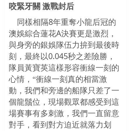
咬緊牙關
激戰封后
8
同樣相隔
年重奪小龍后冠的
A
澳娛綜合蓮花
決賽更是激烈，
與身旁的銀娛隊伍力拚到最後時
0.045
刻，最終以
秒之差險勝，
隊員黃寶英這樣形容衝線一刻的
心情，“衝線一刻真的相當激
動，我們和旁邊的船隊只差了一
個龍鬚位，現場觀眾都感受到這
場賽事有多刺激，我們一直留意
對手，看到對方迫近就落力划