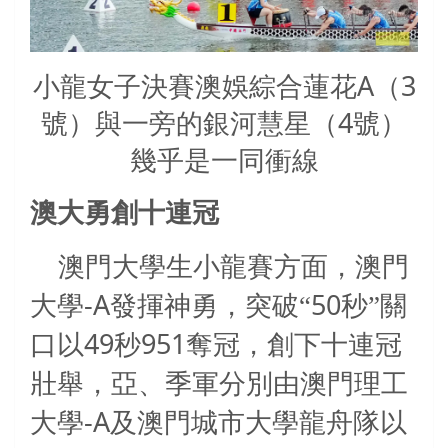
小龍女子決賽澳娛綜合蓮花A（3
號）與一旁的銀河慧星（4號）
幾乎是一同衝線
澳大勇創十連冠
澳門大學生小龍賽方面，澳門
-A
50
大學
發揮神勇，突破“
秒”關
49
951
口以
秒
奪冠，創下十連冠
壯舉，亞、季軍分別由澳門理工
-A
大學
及澳門城市大學龍舟隊以