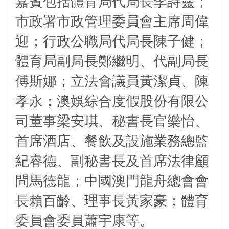
嘉賓包括體育局代局長李詩靈；
市政署市政管理委員會主席周偉
迎；行政公職局代局長陳子健；
體育局副局長鄭繼明、代副局長
傅斯娜；立法會議員黃潔貞、陳
孝永；澳娛綜合度假股份有限公
司董事梁安琪、秘書長官樂怡、
首席酒店、餐飲及設施業務總監
紀睿德、副秘書長及首席法律顧
問馬德龍；中國澳門龍舟總會會
長賴百齡、理事長黃家豪；體育
委員會委員蕭宇康等。