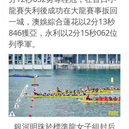
龍賽失利後成功在大龍賽事扳回
2
13
一城，澳娛綜合蓮花以
分
秒
846
2
15
062
獲亞，永利以
分
秒
位
列季軍。
銀河明珠於標準龍女子組封后