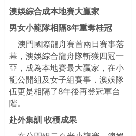
澳娛綜合成本地賽大贏家
8
男女小龍隊相隔
年重奪桂冠
澳門國際龍舟賽首兩日賽事落
幕，澳娛綜合龍舟隊斬獲四冠一
亞，成為本地賽最大贏家，在小
龍公開組及女子組賽事，澳娛隊
8
伍更是相隔了
年後再登冠軍台
階。
赴外集訓
收穫成果