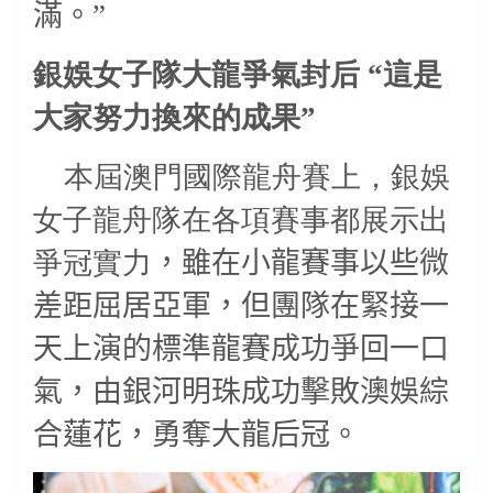
滿。”
銀娛女子隊大龍爭氣封后
“這是
大家努力換來的成果”
本屆澳門國際龍舟賽上，銀娛
女子龍舟隊在各項賽事都展示出
爭冠實力
，雖在小龍賽事以些微
差距屈居亞軍，但團隊在緊接一
天上演的標準龍賽成功爭回一口
氣，由銀河明珠成功擊敗澳娛綜
合蓮花，勇奪大龍后冠。