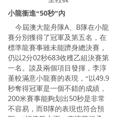
50
小龍衝進“
秒”內
A
B
今屆澳大龍舟隊
、
隊在小龍
賽分別獲得了冠軍及第五名，在
標準龍賽事雖未能躋身總決賽，
2
02
683
仍以
分
秒
收穫乙組決賽第
一名。談及兩個項目發揮，李淳
49.9
堇較滿意小龍賽的表現，“以
秒奪得冠軍是一個不錯的成績，
200
50
米賽事能夠划出
秒是非常
B
不容易，而
隊的表現也符合預