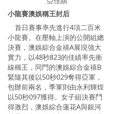
亞佳績
小龍賽澳娛稱王封后
4
首日賽事率先進行
項二百米
小龍賽。在壓軸上演的公開組總
A
決賽，澳娛綜合金禧
展現強大
48
823
實力，以
秒
的佳績率先衝
B
線稱王，同門的澳娛綜合金禧
50
029
緊隨其後以
秒
奪得亞軍，
包辦前兩名，季軍則由永利輝煌
50
097
以
秒
獲得。女子組決賽鬥
A
得激烈，澳娛綜合蓮花
與銀河