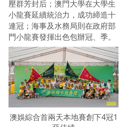
壓群芳封后；澳門大學在大學生
小龍賽延續統治力，成功締造十
連冠；海事及水務局則在政府部
門小龍賽發揮出色包辦冠、季。
澳娛綜合首兩天本地賽創下4冠1