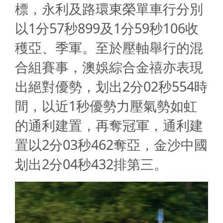
標，永利及路環東榮單車行分別
1
57
899
1
59
106
以
分
秒
及
分
秒
收
穫亞、季軍。至於壓軸舉行的混
合組賽事，澳娛綜合金禧亦表現
2
02
554
出絕對優勢，划出
分
秒
時
1
間，以近
秒優勢力壓氣勢如虹
的通利建置，再奪冠軍，通利建
2
03
462
置以
分
秒
奪亞，金沙中國
2
04
432
划出
分
秒
排第三。