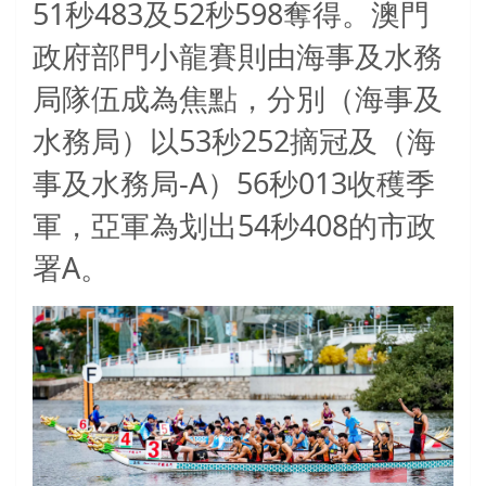
51
483
52
598
秒
及
秒
奪得。澳門
政府部門小龍賽則由海事及水務
局隊伍成為焦點，分別（海事及
53
252
水務局）以
秒
摘冠及（海
-A
56
013
事及水務局
）
秒
收穫季
54
408
軍，亞軍為划出
秒
的市政
A
署
。