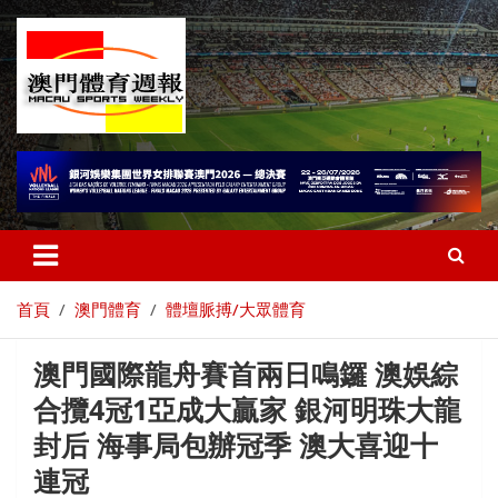
首頁
澳門體育
體壇脈搏/大眾體育
澳門國際龍舟賽首兩日鳴鑼 澳娛綜
合攬4冠1亞成大贏家 銀河明珠大龍
封后 海事局包辦冠季 澳大喜迎十
連冠