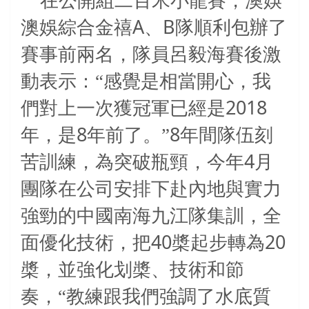
在公開組二百米小龍賽，澳娛
A
B
澳娛綜合金禧
、
隊順利包辦了
賽事前兩名，隊員呂毅海賽後激
動表示：“感覺是相當開心，我
2018
們對上一次獲冠軍已經是
8
8
年，是
年前了。”
年間隊伍刻
4
苦訓練，為突破瓶頸，今年
月
團隊在公司安排下赴內地與實力
強勁的中國南海九江隊集訓，全
40
20
面優化技術，把
槳起步轉為
槳，並強化划槳、技術和節
奏，“教練跟我們強調了水底質