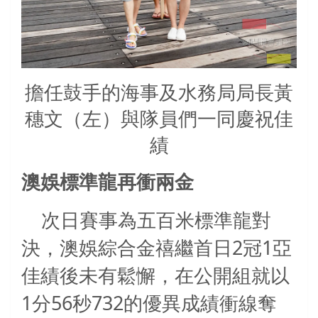
擔任鼓手的海事及水務局局長黃
穗文（左）與隊員們一同慶祝佳
績
澳娛標準龍再衝兩金
次日賽事為五百米標準龍對
2
1
決，澳娛綜合金禧繼首日
冠
亞
佳績後未有鬆懈，在公開組就以
1
56
732
分
秒
的優異成績衝線奪