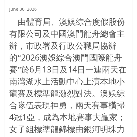
June 30, 2026
由體育局、澳娛綜合度假股份
有限公司及中國澳門龍舟總會主
辦，市政署及行政公職局協辦
2026
的“
澳娛綜合澳門國際龍舟
6
13
14
賽”於
月
日及
日一連兩天在
南灣湖水上活動中心上演本地小
龍賽及標準龍激烈對決。澳娛綜
合隊伍表現神勇，兩天賽事橫掃
4
1
冠
亞，成為本地賽事大贏家；
女子組標準龍錦標由銀河明珠力