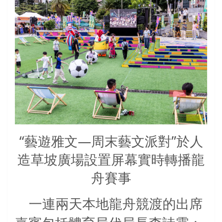
“藝遊雅文—周末藝文派對”於人
造草坡廣場設置屏幕實時轉播龍
舟賽事
一連兩天本地龍舟競渡的出席