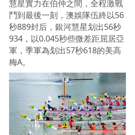
慧星實力在伯仲之間，全程激戰
56
鬥到最後一刻，澳娛隊伍終以
889
56
秒
封后，銀河慧星划出
秒
934
0.045
，以
秒些微差距屈居亞
57
618
軍，季軍為划出
秒
的美高
A
梅
。