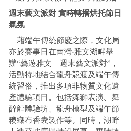
週末藝文派對
實時轉播烘托節日
氣氛
藉端午傳統節慶之際，文化局
亦於賽事日在南灣
‧
雅文湖畔舉
辦“藝遊雅文—週末藝文派對”，
活動特地結合龍舟競渡及端午傳
統習俗，推出多項非物質文化遺
產體驗項目。包括舞獅表演、舞
醉龍體驗坊、龍舟模型及端午節
糭織布香囊製作等。同時，湖畔