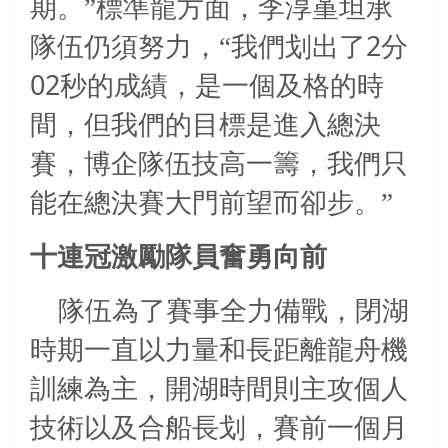
期。”標準龍方面，李淳堇坦承
2
隊伍仍須努力，“我們划出了
分
02
秒的成績，是一個及格的時
間，但我們的目標是進入總決
賽，博企隊伍技高一籌，我們只
能在總決賽大門前望而卻步。”
十連冠激勵隊員奮勇向前
隊伍為了賽事全力備戰，閉湖
時期一直以力量和長距離龍舟機
訓練為主，開湖時間則主攻個人
技術以及合船長划，賽前一個月