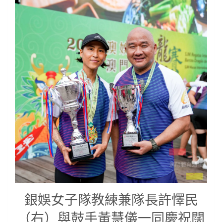
銀娛女子隊教練兼隊長許懌民
（右）與鼓手黃慧儀一同慶祝闊