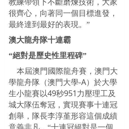
教練帶領下不斷磨煉技術，大家
很齊心，向著同一個目標進發，
最終達到最好的表現。”
澳大龍舟隊十連霸
“絕對是歷史性里程碑”
本屆澳門國際龍舟賽，澳門大
-A
學龍舟隊（澳門大學
）於大學
49
951
生小龍賽以
秒
力壓理工及
城大隊伍奪冠，實現賽事十連冠
創舉，隊長李淳堇形容這個成績
意義非凡，“十連冠絕對是一個