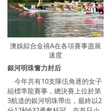
澳娛綜合金禧A在各項賽事盡展
速度
銀河明珠奮力封后
10
今年共有
支隊伍角逐的女子
組標準龍賽事，總決賽上位於第
3
2
航道的銀河明珠帶出，最終以
12
632
分
秒
勇奪桂冠，在首日小