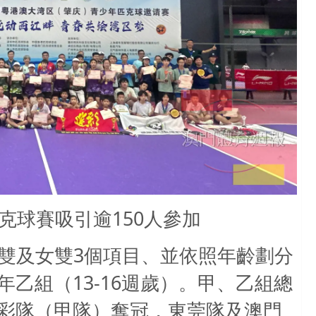
克球賽吸引逾150人參加
3
雙及女雙
個項目、並依照年齡劃分
13-16
年乙組（
週歲）。甲、乙組總
彩隊（甲隊）奪冠，東莞隊及澳門