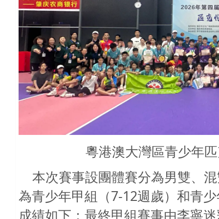
粵港澳大灣區青少年匹
本次賽事設團體賽分為男雙、混
7-12
為青少年甲組（
週歲）和青少
成績如下：最終甲組賽事由李寧迷