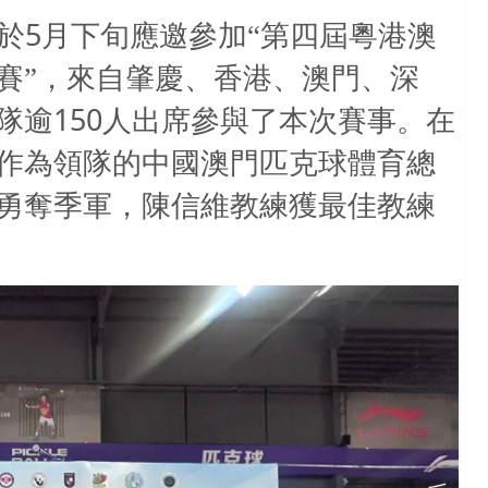
5
於
月下旬應邀參加“第四屆粵港澳
賽”，來自肇慶、香港、澳門、深
150
隊逾
人出席參與了本次賽事。在
作為領隊的中國澳門匹克球體育總
勇奪季軍，陳信維教練獲最佳教練