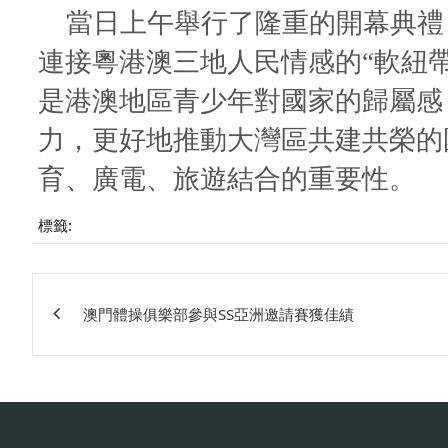
當日上午舉行了隆重的開幕典禮
連接粵港澳三地人民情感的“軟紐
是港澳地區青少年對國家的歸屬感
力，更好地推動大灣區共建共榮的
育、廣電、旅遊結合的重要性。
標籤:
文
澳門體操俱樂部參與SS亞洲邀請賽獲佳績
章
相
關