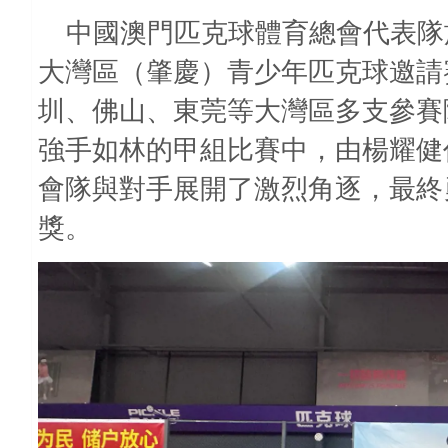
中國澳門匹克球體育總會代表隊
大灣區（肇慶）青少年匹克球邀請
圳、佛山、東莞等大灣區多支參賽
強手如林的甲組比賽中，由楊耀健
會隊與對手展開了激烈角逐，最終
獎。