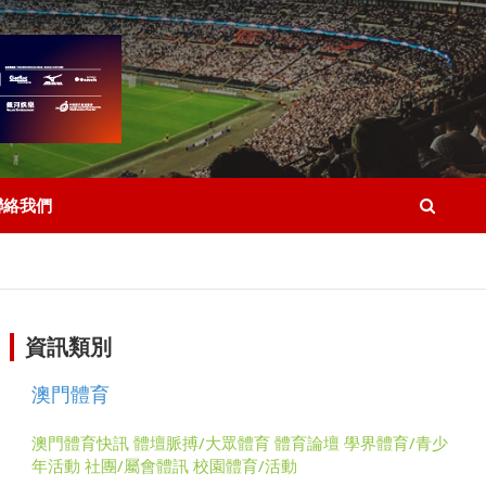
聯絡我們
資訊類別
澳門體育
澳門體育快訊
體壇脈搏/大眾體育
體育論壇
學界體育/青少
年活動
社團/屬會體訊
校園體育/活動