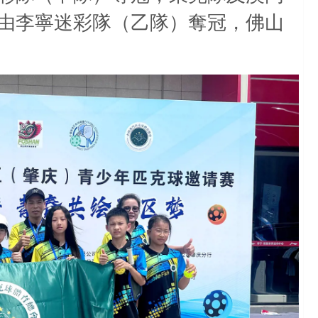
由李寧迷彩隊（乙隊）奪冠，佛山