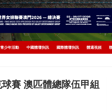
/青少年活動
中國體壇快訊
國際體壇快訊
體週視頻
球賽 澳匹體總隊伍甲組