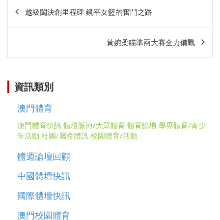
文
越級闖決創里程碑 鏡平女籃的奮鬥之路
章
相
黃婉柔瞄準兩大賽全力備戰
關
資訊類別
澳門體育
澳門體育快訊
體壇脈搏/大眾體育
體育論壇
學界體育/青少
年活動
社團/屬會體訊
校園體育/活動
體週論壇回顧
中國體壇快訊
國際體壇快訊
澳門校園體育