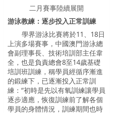
二月賽事陸續展開
游泳教練：逐步投入正常訓練
學界游泳比賽將於
11
、
18
日
上演多場賽事，中國澳門游泳總
會副理事長、技術培訓部主任韋
全，也是負責總會
8
至
14
歲基礎
培訓班訓練，稱學員經循序漸進
的鍛練下，已逐漸投入正常訓
練：“初時是先以有氧訓練讓學員
逐步適應，恢復訓練前了解各個
學員的身體情況，訓練期間也時