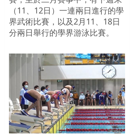
（
11
、
12
日）一連兩日進行的學
界武術比賽，以及
2
月
11
、
18
日
分兩日舉行的學界游泳比賽。