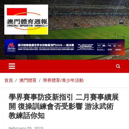
首頁
澳門體育
學界體育/青少年活動
學界賽事防疫新指引 二月賽事續展
開 復操訓練會否受影響 游泳武術
教練話你知
February 05, 2023