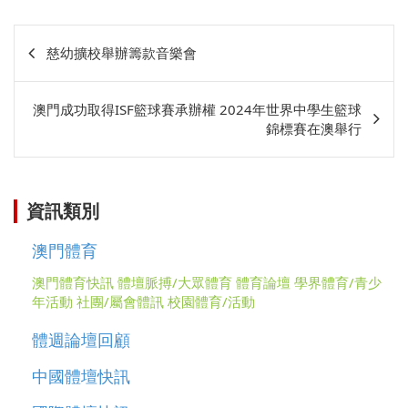
文
慈幼擴校舉辦籌款音樂會
章
相
澳門成功取得ISF籃球賽承辦權 2024年世界中學生籃球
關
錦標賽在澳舉行
資訊類別
澳門體育
澳門體育快訊
體壇脈搏/大眾體育
體育論壇
學界體育/青少
年活動
社團/屬會體訊
校園體育/活動
體週論壇回顧
中國體壇快訊