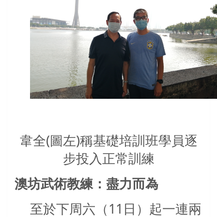
韋全(圖左)稱基礎培訓班學員逐
步投入正常訓練
澳坊武術教練：盡力而為
至於下周六（
11
日）起一連兩