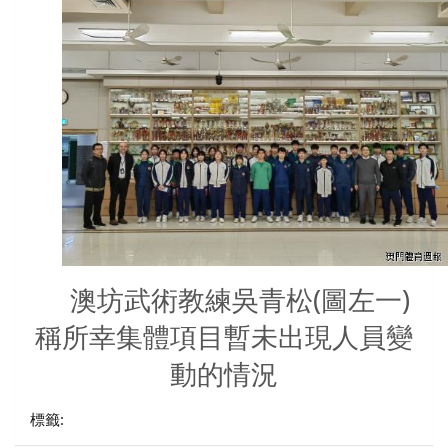
澳坊武術教練吳青松(圖左一)
稱所幸集體項目暫未出現人員變
動的情況
標籤: