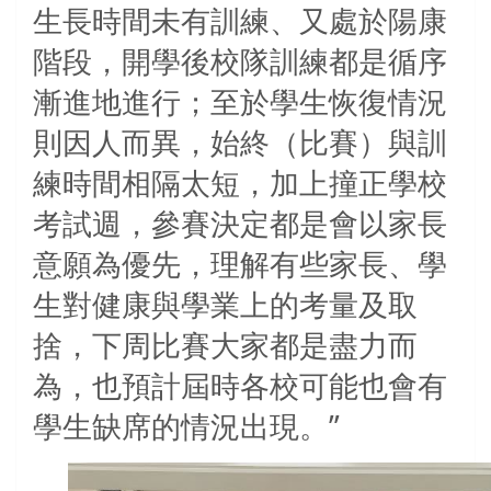
生長時間未有訓練、又處於陽康
階段，開學後校隊訓練都是循序
漸進地進行；至於學生恢復情況
則因人而異，始終（比賽）與訓
練時間相隔太短，加上撞正學校
考試週，參賽決定都是會以家長
意願為優先，理解有些家長、學
生對健康與學業上的考量及取
捨，
下周比賽大家都是盡力而
為，也預計屆時各校可能也會有
學生缺席的情況出現。”