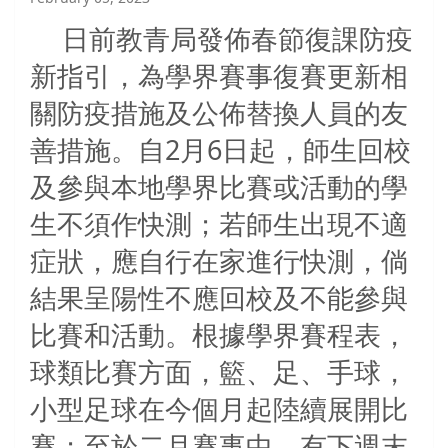
日前教青局發佈春節復課防疫
新指引，為學界賽事復賽更新相
關防疫措施及公佈替換人員的友
善措施。自
2
月
6
日起，師生回校
及參與本地學界比賽或活動的學
生不須作快測；若師生出現不適
症狀，應自行在家進行快測，倘
結果呈陽性不應回校及不能參與
比賽和活動。根據學界賽程表，
球類比賽方面，籃、足、手球，
小型足球在今個月起陸續展開比
賽；至於二月賽事中，有下週末