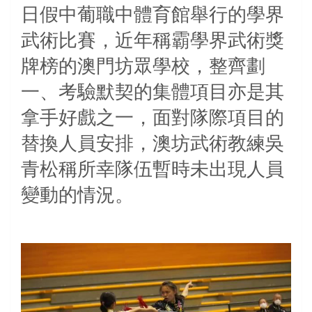
日假中葡職中體育館舉行的學界
武術比賽，近年稱霸學界武術獎
牌榜的澳門坊眾學校，整齊劃
一、考驗默契的集體項目亦是其
拿手好戲之一，面對隊際項目的
替換人員安排，澳坊武術教練吳
青松稱所幸隊伍暫時未出現人員
變動的情況。