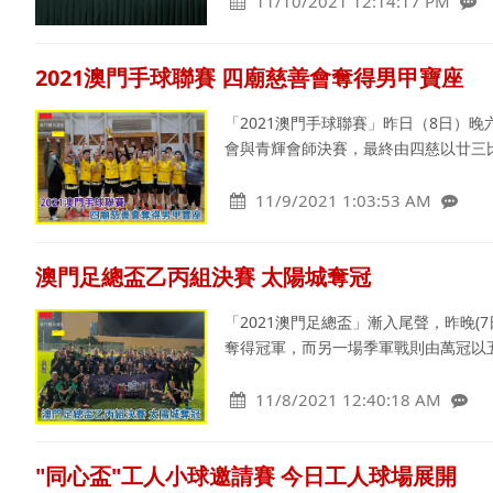
11/10/2021 12:14:17 PM
2021澳門手球聯賽 四廟慈善會奪得男甲寶座
「2021澳門手球聯賽」昨日（8日）
會與青輝會師決賽，最終由四慈以廿三
11/9/2021 1:03:53 AM
澳門足總盃乙丙組決賽 太陽城奪冠
「2021澳門足總盃」漸入尾聲，昨晚
奪得冠軍，而另一場季軍戰則由萬冠以
11/8/2021 12:40:18 AM
"同心盃"工人小球邀請賽 今日工人球場展開