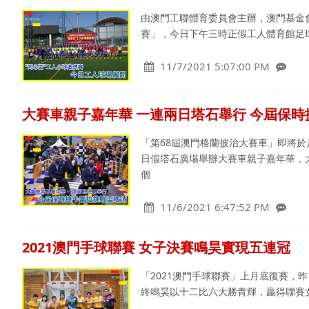
由澳門工聯體育委員會主辦，澳門基金會
賽」，今日下午三時正假工人體育館足
11/7/2021 5:07:00 PM
大賽車親子嘉年華 一連兩日塔石舉行 今屆保時捷
「第68屆澳門格蘭披治大賽車」即將
日假塔石廣場舉辦大賽車親子嘉年華，
個
11/6/2021 6:47:52 PM
2021澳門手球聯賽 女子決賽鳴昊實現五連冠
「2021澳門手球聯賽」上月底復賽，
終鳴昊以十二比六大勝青輝，贏得聯賽