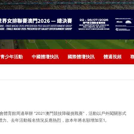
/青少年活動
中國體壇快訊
國際體壇快訊
體週視頻
會體育館周邊舉辦 “2021澳門競技障礙挑戰賽”，活動以戶外闖關形式
體力。去年活動報名情況反應熱烈，故本年將名額增加至1,