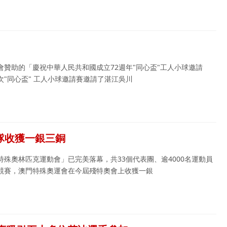
贊助的「慶祝中華人民共和國成立72週年"同心盃"工人小球邀請
"同心盃" 工人小球邀請賽邀請了湛江吳川
隊收獲一銀三銅
殊奧林匹克運動會」已完美落幕，共33個代表團、逾4000名運動員
競賽，澳門特殊奧運會在今屆殘特奧會上收獲一銀