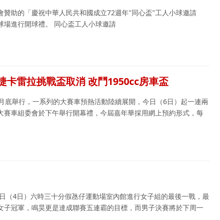
贊助的「慶祝中華人民共和國成立72週年"同心盃"工人小球邀請
球場進行開球禮。 同心盃工人小球邀請
卡雷拉挑戰盃取消 改鬥1950cc房車盃
於月底舉行，一系列的大賽車預熱活動陸續展開，今日（6日）起一連兩
大賽車組委會於下午舉行開幕禮，今屆嘉年華採用網上預約形式，每
昨日（4日）六時三十分假氹仔運動場室內館進行女子組的最後一戰，最
女子冠軍，鳴昊更是達成聯賽五連霸的目標，而男子決賽將於下周一