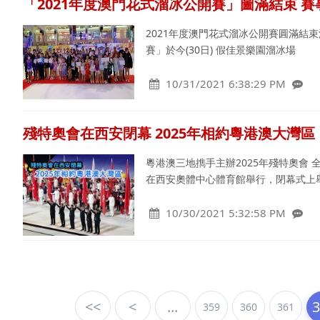
「2021年度澳門花式溜冰公開賽」圖滿結束 
2021年度澳門花式溜冰公開賽圓滿結
賽」於今(30日) 假佳景樂園溜冰場
10/31/2021 6:38:29 PM
殘特奧會在西安閉幕 2025年相約粵港澳大灣區
粵港澳三地擕手主辦2025年殘特奧會
在西安奧體中心體育館舉行，閉幕式上
10/30/2021 5:32:58 PM
<<
<
...
359
360
361