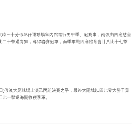
晚六時三十分假氹仔運動場室內館進行男甲季、冠賽事，兩強由四廟慈善
比二十擊退青輝，奪得聯賽冠軍，而季軍戰四廟體育會廿八比十七撃
(7日)假澳大足球場上演乙丙組決賽之爭，最終太陽城以四比零大勝千葉
五比一擊退海關收穫季軍。