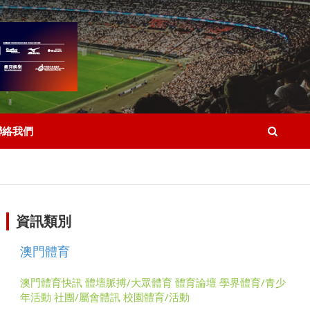
聯絡我們
資訊類別
澳門體育
澳門體育快訊
體壇脈搏/大眾體育
體育論壇
學界體育/青少
年活動
社團/屬會體訊
校園體育/活動