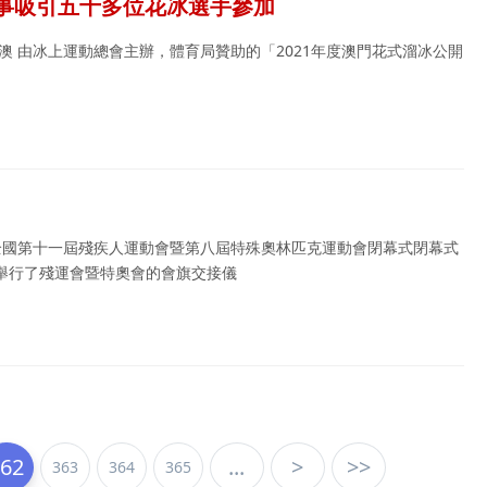
賽事吸引五十多位花冰選手參加
束澳 由冰上運動總會主辦，體育局贊助的「2021年度澳門花式溜冰公開
 全國第十一屆殘疾人運動會暨第八屆特殊奧林匹克運動會閉幕式閉幕式
舉行了殘運會暨特奧會的會旗交接儀
362
...
>
>>
363
364
365