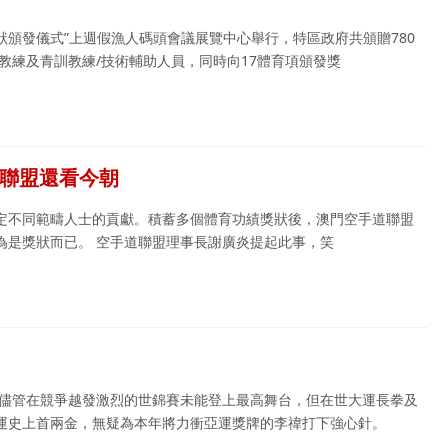
獎狀頒發儀式”上週假漁人碼頭會議展覽中心舉行，特區政府共頒贈780
名教練及青訓教練/技術輔助人員，同時向17體育項頒發獎
道聯盟還看今朝
定不同範疇人士的貢獻。積蓄多個體育功績獎狀後，澳門空手道聯盟
為是獎狀而已。 空手道聯盟理事長謝廣炎提起此事，笑
，儘管在競爭越發激烈的世錦賽未能登上最高舞台，但在世大運長拳及
運史上首兩金，無疑為本年將力衝亞運獎牌的李禕打下強心針。