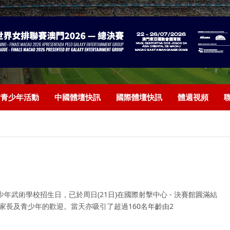
/青少年活動
中國體壇快訊
國際體壇快訊
體週視頻
武術學校招生日，已於周日(21日)在國際射擊中心 - 決賽館圓滿結
受家長及青少年的歡迎。當天亦吸引了超過160名年齡由2