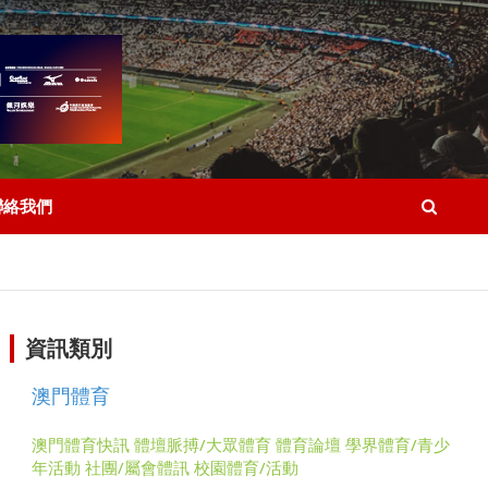
聯絡我們
資訊類別
澳門體育
澳門體育快訊
體壇脈搏/大眾體育
體育論壇
學界體育/青少
年活動
社團/屬會體訊
校園體育/活動