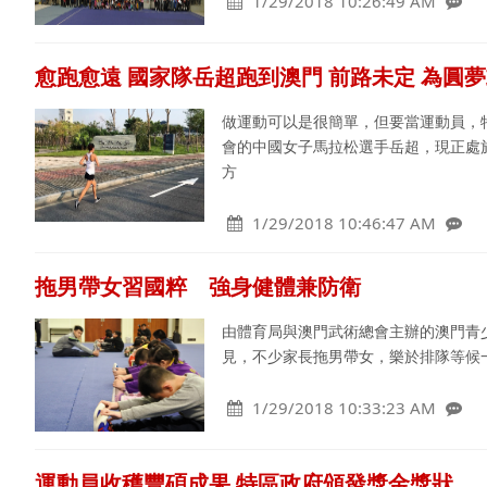
1/29/2018 10:26:49 AM
愈跑愈遠 國家隊岳超跑到澳門 前路未定 為圓
做運動可以是很簡單，但要當運動員，
會的中國女子馬拉松選手岳超，現正處
方
1/29/2018 10:46:47 AM
拖男帶女習國粹 強身健體兼防衛
由體育局與澳門武術總會主辦的澳門青
見，不少家長拖男帶女，樂於排隊等候
1/29/2018 10:33:23 AM
運動員收穫豐碩成果 特區政府頒發獎金獎狀