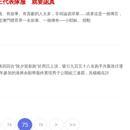
上代表隊服 就要認真
格、有故事、有貢獻的人太多，非得論資排輩……或者這是一個傳言，
是澳門體育界一名前輩、一個傳奇──小耶穌。 授勳
第四回合“除夕迎新跑”於周日上演，吸引九百五十八名跑手共聚氹仔運
三年參加的港將余顯華最終實現男子公開組三連霸，吳楊楊在許
75
>
>>
74
76