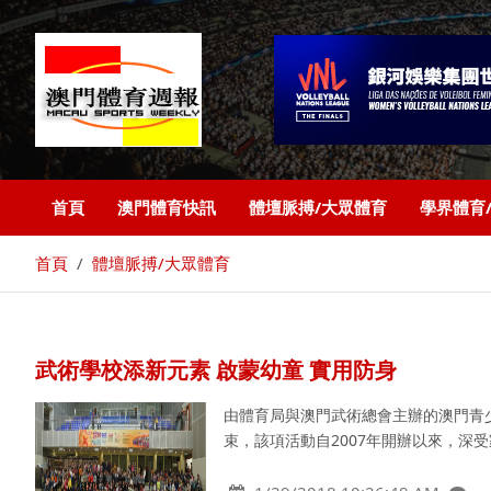
首頁
澳門體育快訊
體壇脈搏/大眾體育
學界體育
首頁
體壇脈搏/大眾體育
武術學校添新元素 啟蒙幼童 實用防身
由體育局與澳門武術總會主辦的澳門青少年
束，該項活動自2007年開辦以來，深