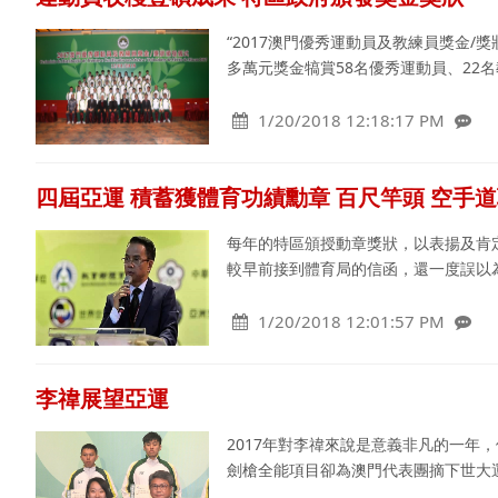
“2017澳門優秀運動員及教練員獎金/
多萬元獎金犒賞58名優秀運動員、22
1/20/2018 12:18:17 PM
四屆亞運 積蓄獲體育功績勳章 百尺竿頭 空手
每年的特區頒授動章獎狀，以表揚及肯
較早前接到體育局的信函，還一度誤以
1/20/2018 12:01:57 PM
李禕展望亞運
2017年對李禕來說是意義非凡的一年
劍槍全能項目卻為澳門代表團摘下世大