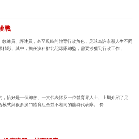
挑戰
員、教練員、評述員，甚至現時的體育行政角色，足球為許永灝人生不同
很精彩。其中，擔任澳科鄒北記球隊總監，需要涉獵到行政工作，
的，恰好是一個總會、一支代表隊及一位體育界人士。上期介紹了足
合模式與很多澳門體育組合並不相同的龍獅代表隊。 長