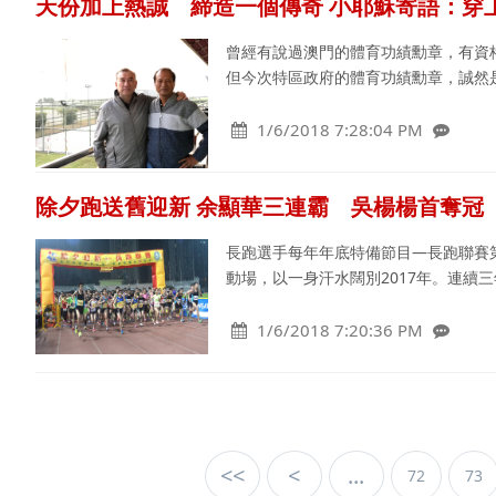
天份加上熱誠 締造一個傳奇 小耶穌寄語：穿
曾經有說過澳門的體育功績勳章，有資
但今次特區政府的體育功績勳章，誠然
1/6/2018 7:28:04 PM
除夕跑送舊迎新 余顯華三連霸 吳楊楊首奪冠
長跑選手每年年底特備節目—長跑聯賽
動場，以一身汗水闊別2017年。連續
1/6/2018 7:20:36 PM
<<
<
...
72
73