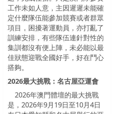
工作未如人意，主因遲遲未能確
定什麼隊伍能參加競賽或者群眾
項目，困擾著運動員，亦打亂了
訓練安排，有些隊伍連針對性的
集訓都沒有便上陣，未必能以最
佳狀態迎戰全國好手，好在鬥心
搭夠。
2026
最大挑戰：名古屋亞運會
2026
年澳門體壇的最大挑戰
2026
9
19
10
4
是，
年
月
日至
月
日