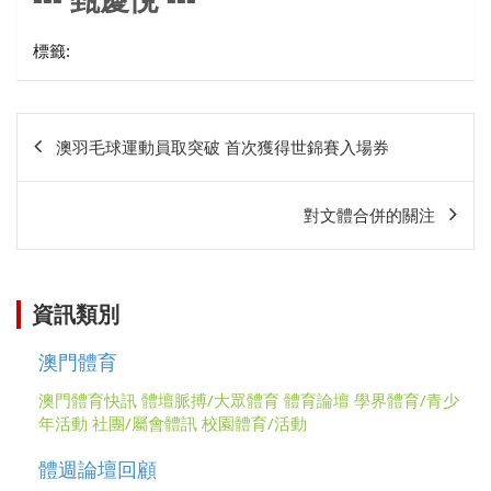
甄慶悅
標籤:
文
澳羽毛球運動員取突破 首次獲得世錦賽入場券
章
相
對文體合併的關注
關
資訊類別
澳門體育
澳門體育快訊
體壇脈搏/大眾體育
體育論壇
學界體育/青少
年活動
社團/屬會體訊
校園體育/活動
體週論壇回顧