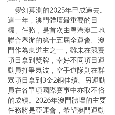
2025
變幻莫測的
年已成過去。
這一年，澳門體壇最重要的目
標、任務，是首次由粵港澳三地
聯合舉辦的第十五屆全運會。澳
門作為東道主之一，雖未在競賽
項目拿到獎牌，幸好不同項目運
動員打爭氣波，空手道隊則在群
3
2
眾項目拿到
金
銅佳績。另運動
員在各單項國際賽事中亦取不俗
2026
的成績。
年澳門體壇的主要
任務將是亞運會，希望澳門運動