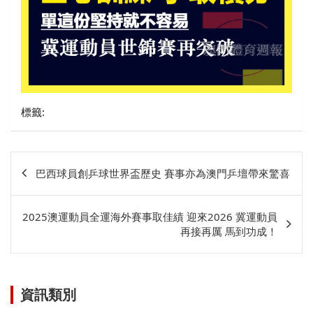
標籤:
文
巴西球員創乒球世界盃歷史 賽事亦為澳門乒壇帶來驚喜
章
相
2025澳運動員全運海外賽事取佳績 迎來2026 冀運動員
關
再接再厲 馬到功成！
資訊類別