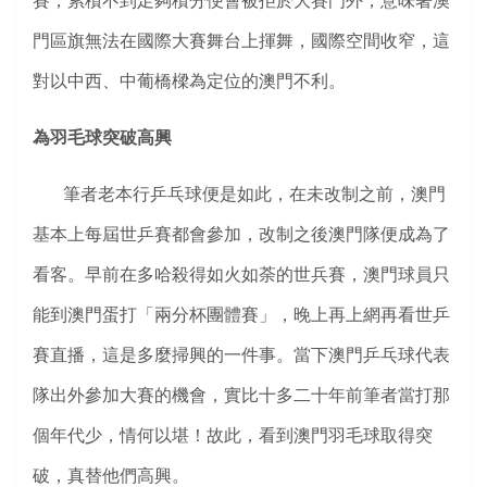
賽，累積不到足夠積分便會被拒於大賽門外，意味著澳
門區旗無法在國際大賽舞台上揮舞，國際空間收窄，這
對以中西、中葡橋樑為定位的澳門不利。
為羽毛球突破高興
筆者老本行乒乓球便是如此，在未改制之前，澳門
基本上每屆世乒賽都會參加，改制之後澳門隊便成為了
看客。早前在多哈殺得如火如荼的世兵賽，澳門球員只
能到澳門蛋打「兩分杯團體賽」，晚上再上網再看世乒
賽直播，這是多麼掃興的一件事。當下澳門乒乓球代表
隊出外參加大賽的機會，實比十多二十年前筆者當打那
個年代少，情何以堪！故此，看到澳門羽毛球取得突
破，真替他們高興。