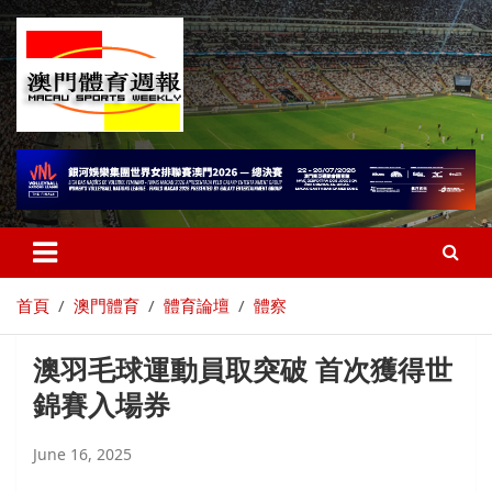
首頁
澳門體育
體育論壇
體察
澳羽毛球運動員取突破 首次獲得世
錦賽入場券
June 16, 2025