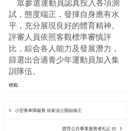
眾參選運動員認真投入各項測
試，態度端正，發揮自身應有水
平，充分展現良好的體育精神。
評審人員依照客觀標準審慎評
比，綜合各人能力及發展潛力，
篩選出合適青少年運動員加入集
訓隊伍。
標籤:
文
小型賽車障礙賽 徐家淦公開組稱王
章
相
體育公共事業服務者札記 III