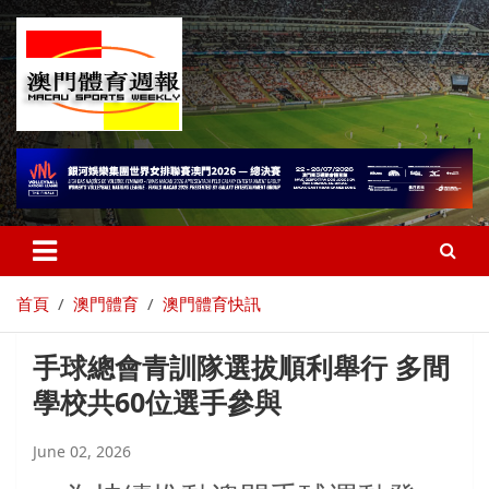
首頁
澳門體育
澳門體育快訊
手球總會青訓隊選拔順利舉行 多間
學校共60位選手參與
June 02, 2026