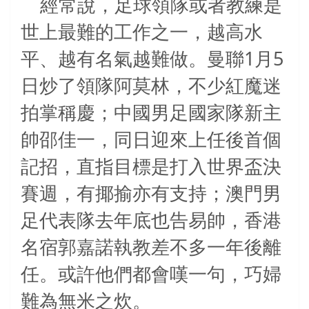
經常說，足球領隊或者教練是
世上最難的工作之一，越高水
1
5
平、越有名氣越難做。曼聯
月
日炒了領隊阿莫林，不少紅魔迷
拍掌稱慶；中國男足國家隊新主
帥邵佳一，同日迎來上任後首個
記招，直指目標是打入世界盃決
賽週，有揶揄亦有支持；澳門男
足代表隊去年底也告易帥，香港
名宿郭嘉諾執教差不多一年後離
任。或許他們都會嘆一句，巧婦
難為無米之炊。