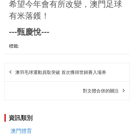
希望今年會有所改變，澳門足球
有米落鑊！
---
---
甄慶悅
標籤:
文
澳羽毛球運動員取突破 首次獲得世錦賽入場券
章
相
對文體合併的關注
關
資訊類別
澳門體育