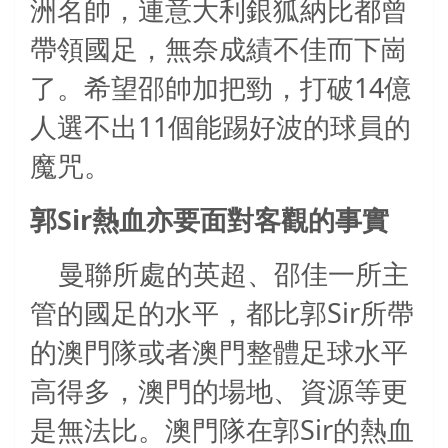
洲名帥，連意大利銀狐納比都曾
帶領國足，無奈成績不佳而下崗
14
了。希望邵帥加把勁，打破
億
11
人選不出
個能踢好波的球員的
魔咒。
Sir
郭
熱血亦要面對客觀的事實
曼聯所處的英超、邵佳一所主
Sir
管的國足的水平，都比郭
所帶
的澳門隊或者澳門整體足球水平
高得多，澳門的場地、資源等更
Sir
是無法比。澳門隊在郭
的熱血