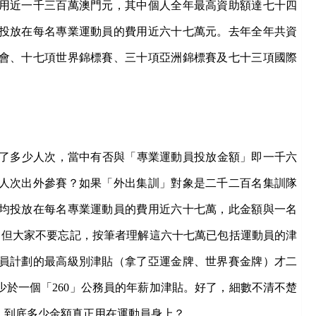
用近一千三百萬澳門元，其中個人全年最高資助額達七十四
投放在每名專業運動員的費用近六十七萬元。去年全年共資
會、十七項世界錦標賽、三十項亞洲錦標賽及七十三項國際
了多少人次，當中有否與「專業運動員投放金額」即一千六
人次出外參賽？如果「外出集訓」對象是二千二百名集訓隊
均投放在每名專業運動員的費用近六十七萬，此金額與一名
，但大家不要忘記，按筆者理解這六十七萬已包括運動員的津
員計劃的最高級別津貼（拿了亞運金牌、世界賽金牌）才二
於一個「260」公務員的年薪加津貼。好了，細數不清不楚
，到底多少金額真正用在運動員身上？