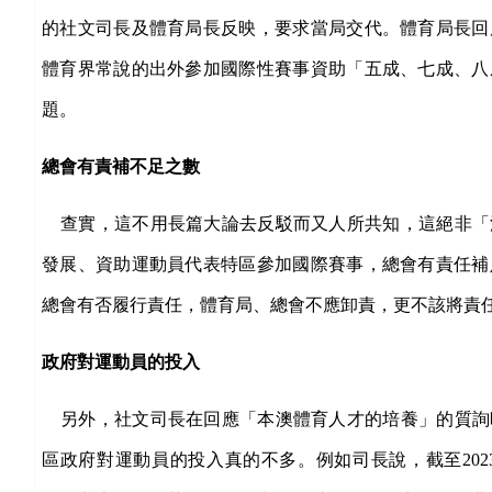
的社文司長及體育局長反映，要求當局交代。體育局長回
體育界常說的出外參加國際性賽事資助「五成、七成、八
題。
總會有責補不足之數
查實，這不用長篇大論去反駁而又人所共知，這絕非「
發展、資助運動員代表特區參加國際賽事，總會有責任補
總會有否履行責任，體育局、總會不應卸責，更不該將責
政府對運動員的投入
另外，社文司長在回應「本澳體育人才的培養」的質詢
區政府對運動員的投入真的不多。例如司長說，截至202