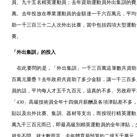
員、九十五名精英運動員；去年資助運動員外出集訓的費
萬。去年投放在專業運動員的金額達一千六百萬元，平均
助一千三百三十二人次外出比賽，當中包括四項大型運動
賽。
「外出集訓」的投入
在此要問的是，「外出集訓」一千三百萬這筆數共資助
百萬元重疊？去年政府共資助了多少金額，讓一千三百多
員的話，平均每人才五千九百元，這真的不多。另政府平
「430」高級技術員全年十四個月薪酬及各項津貼差不多
貼以及出外比賽、集訓、器材等支出，而按現行精英運動
萬九千三百元而已，即最高級別精英運動員的全年津貼，少
就先不問，就大數而言，去年體育局預算約二億五千萬元