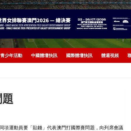
/青少年活動
中國體壇快訊
國際體壇快訊
體週視頻
問題
同
項運動員要「貼錢」代表澳門打國際賽問題，向列席會議