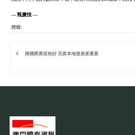
--- 甄慶悅 ---
標籤:
文
辦國際賽當然好 完善本地發展更重要
章
相
關