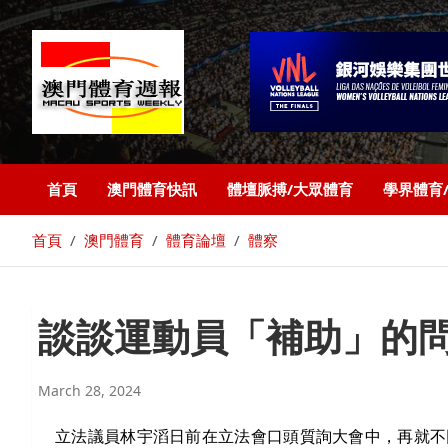
首頁
澳門體育快訊
體壇脈搏/大眾體育
學界體育
首頁
澳門體育
體育論壇
體察
談談運動員「補助」的
March 28, 2024
立法議員林宇滔日前在立法會口頭質詢大會中，再就
不