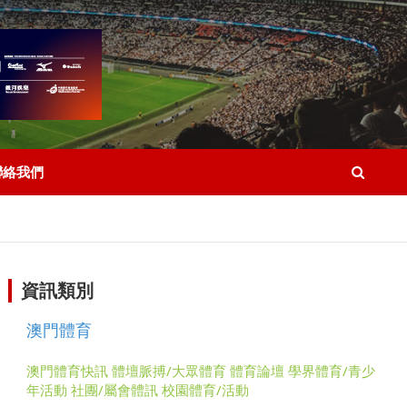
聯絡我們
資訊類別
澳門體育
澳門體育快訊
體壇脈搏/大眾體育
體育論壇
學界體育/青少
年活動
社團/屬會體訊
校園體育/活動