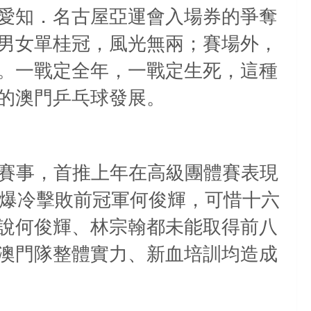
愛知．名古屋亞運會入場券的爭奪
男女單桂冠，風光無兩；賽場外，
。一戰定全年，一戰定生死，這種
的澳門乒乓球發展。
賽事，首推上年在高級團體賽表現
爆冷擊敗前冠軍何俊輝，可惜十六
說何俊輝、林宗翰都未能取得前八
澳門隊整體實力、新血培訓均造成