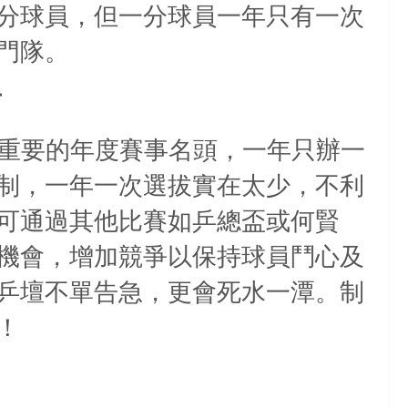
分球員，但一分球員一年只有一次
門隊。
才
重要的年度賽事名頭，一年只辦一
制，一年一次選拔實在太少，不利
可通過其他比賽如乒總盃或何賢
機會，增加競爭以保持球員鬥心及
乒壇不單告急，更會死水一潭。制
！