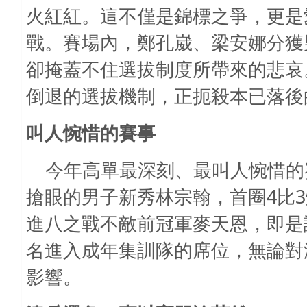
火紅紅。這不僅是錦標之爭，更是
戰。賽場內，鄭孔崴、梁安娜分獲
卻掩蓋不住選拔制度所帶來的悲哀
倒退的選拔機制，正扼殺本已落後
叫人惋惜的賽事
今年高單最深刻、最叫人惋惜的
4
3
搶眼的男子新秀林宗翰，首圈
比
進八之戰不敵前冠軍麥天恩，即是
名進入成年集訓隊的席位，無論對
影響。