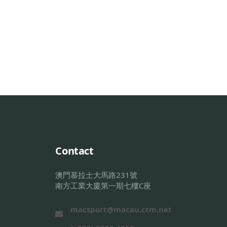
Contact
澳門慕拉士大馬路231號
南方工業大廈第一期七樓C座
macsport@macau.ctm.net