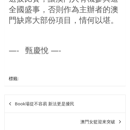
全國盛事，否則作為主辦者的澳
門缺席大部份項目，情何以堪。
—
-
甄慶悅 —
-
標籤:
文
Book場從不容易 新法更是擾民
章
相
澳門女籃迎來突破
關