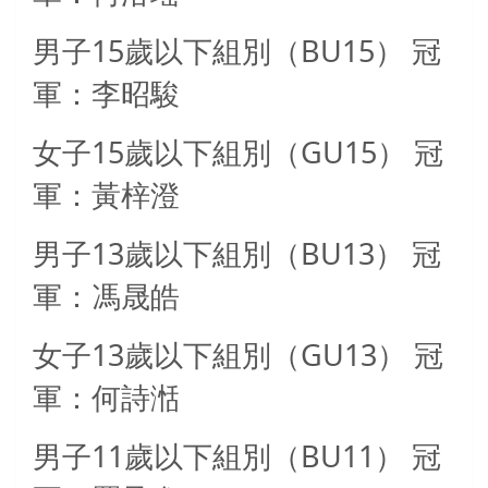
15
BU15
男子
歲以下組別（
）
冠
軍：李昭駿
15
GU15
女子
歲以下組別（
）
冠
軍：黃梓澄
13
BU13
男子
歲以下組別（
）
冠
軍：馮晟皓
13
GU13
女子
歲以下組別（
）
冠
軍：何詩湉
11
BU11
男子
歲以下組別（
）
冠