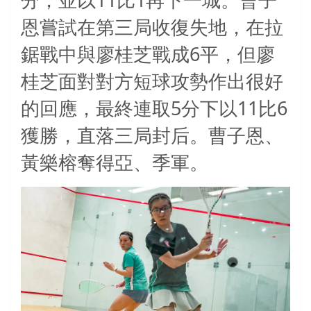
分，並以
比
再下一城。曹子
恩嘗試在第三局收復失地，在拉
6
鋸戰中與廖桂芝戰成
平，但廖
桂芝面對對方短球攻勢作出很好
5
11
6
的回應，最終連取
分下以
比
獲勝，直落三局封后。曹子恩、
黃樂榕奪得亞、季軍。