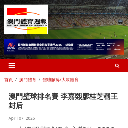
首頁
澳門體育
體壇脈搏/大眾體育
澳門壁球排名賽 李嘉熙廖桂芝稱王
封后
April 07, 2026