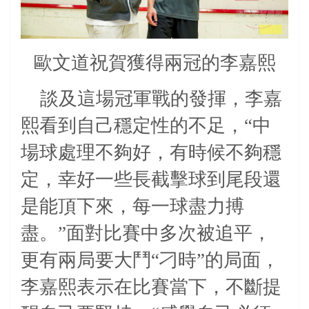
歐文道祝賀獲得兩冠的李嘉熙
談及這場冠軍戰的發揮，李嘉
熙看到自己穩定性的不足，“中
場球處理不夠好，有時候不夠穩
定，幸好一些長截擊球到尾段還
是能頂下來，每一球盡力搏
盡。”面對比賽中多次被追平，
更有兩局要大鬥“刁時”的局面，
李嘉熙表示在比賽當下，不斷提