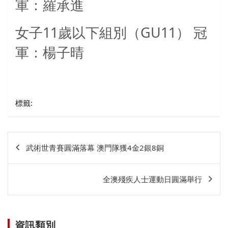
軍：羅承進
11
GU11
女子
歲以下組別（
）
冠
軍：楊子晴
標籤:
文
武術世青賽圓滿落幕 澳門隊獲4金2銀8銅
章
相
全澳殘疾人士運動日圓滿舉行
關
資訊類別