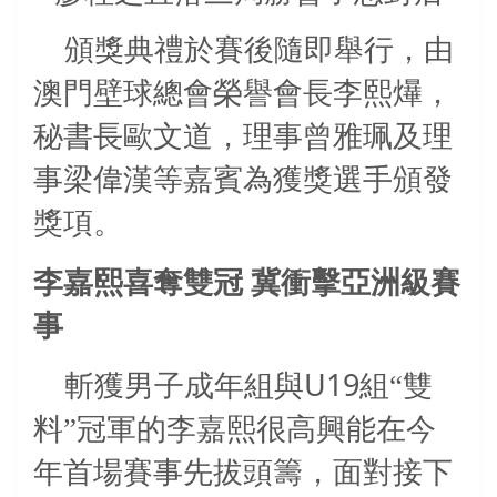
頒獎典禮於賽後隨即舉行，由
澳門壁球總會榮譽會長李熙爗，
秘書長歐文道，理事曾雅珮及理
事梁偉漢等嘉賓為獲獎選手頒發
獎項。
李嘉熙喜奪雙冠
冀衝擊亞洲級賽
事
U19
斬獲男子成年組與
組“雙
料”冠軍的李嘉熙很高興能在今
年首場賽事先拔頭籌，面對接下