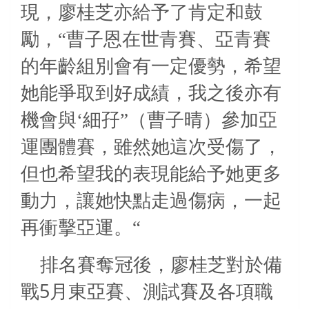
現，廖桂芝亦給予了肯定和鼓
勵，“曹子恩在世青賽、亞青賽
的年齡組別會有一定優勢，希望
她能爭取到好成績，我之後亦有
機會與‘細孖”（曹子晴）參加亞
運團體賽，雖然她這次受傷了，
但也希望我的表現能給予她更多
動力，讓她快點走過傷病，一起
再衝擊亞運。“
排名賽奪冠後，廖桂芝對於備
5
戰
月東亞賽、測試賽及各項職