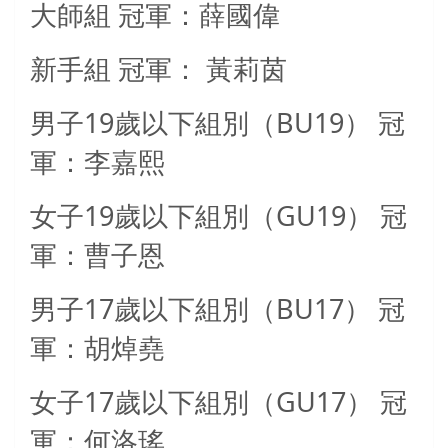
大師組
冠軍：薛國偉
新手組
冠軍：
黃莉茵
19
BU19
男子
歲以下組別（
）
冠
軍：李嘉熙
19
GU19
女子
歲以下組別（
）
冠
軍：曹子恩
17
BU17
男子
歲以下組別（
）
冠
軍：胡焯堯
17
GU17
女子
歲以下組別（
）
冠
軍：何洛瑤