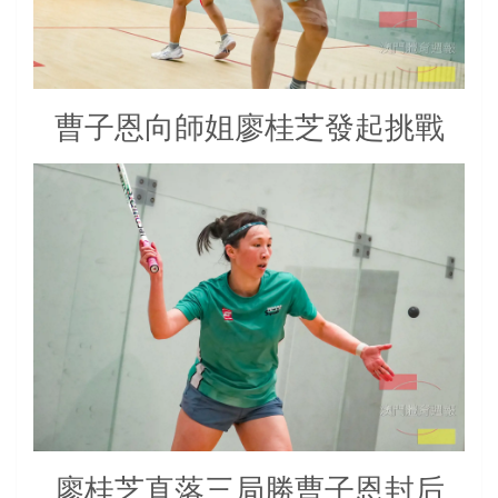
曹子恩向師姐廖桂芝發起挑戰
廖桂芝直落三局勝曹子恩封后