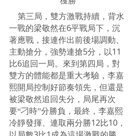
獲勝
第三局，雙方激戰持續，背水
6
一戰的梁敬然在
平戰局下，沉
著應戰，接連作出前後場調動、
5
11
主動搶分，強勢連搶
分，以
6
比
追回一局。來到第四局，對
雙方的體能都是重大考驗，李嘉
熙開局控制好節奏領先，但還是
被梁敬然追回失分，局尾再次
要“刁時”分勝負，最終，李嘉熙
12
10
冷靜發揮、連取兩分勝
比
，
3
1
以局數
比
成為這場激戰的勝