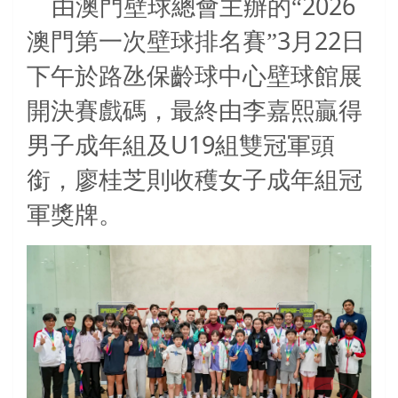
2026
由澳門壁球總會主辦的“
3
22
澳門第一次壁球排名賽”
月
日
下午於路氹保齡球中心壁球館展
開決賽戲碼，最終由李嘉熙贏得
U19
男子成年組及
組雙冠軍頭
銜，廖桂芝則收穫女子成年組冠
軍獎牌。