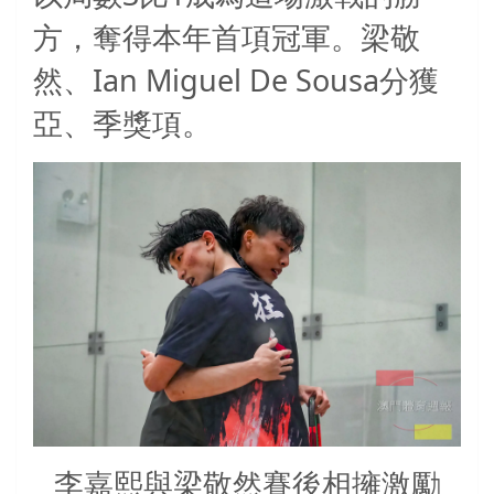
方，奪得本年首項冠軍。梁敬
Ian Miguel De Sousa
然、
分獲
亞、季獎項。
李嘉熙與梁敬然賽後相擁激勵