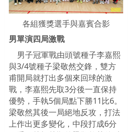
各組獲獎選手與嘉賓合影
男單演四局激戰
男子冠軍戰由頭號種子李嘉熙
3/4
與
號種子梁敬然交鋒，雙方
甫開局就打出多個來回球的激
3
戰，李嘉熙先取
分後一直保持
5
11
6
優勢，手執
個局點下勝
比
。
梁敬然其後一局絕地反攻，打法
6
上作出更多變化，中段打成
分