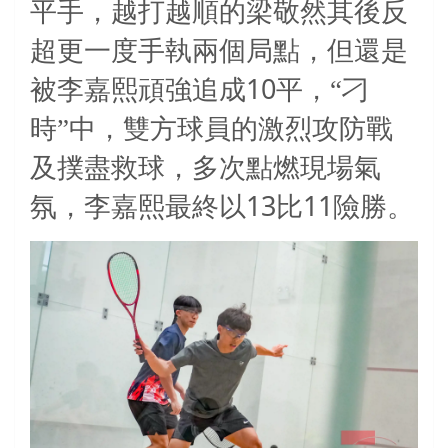
平手，越打越順的梁敬然其後反
超更一度手執兩個局點，但還是
10
被李嘉熙頑強追成
平，“刁
時”中，雙方球員的激烈攻防戰
及撲盡救球，多次點燃現場氣
13
11
氛，李嘉熙最終以
比
險勝。