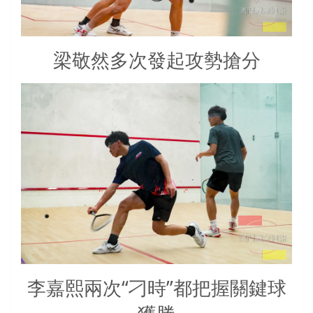
梁敬然多次發起攻勢搶分
李嘉熙兩次“刁時”都把握關鍵球