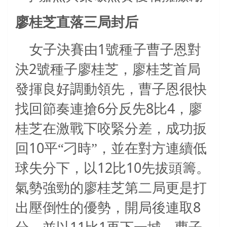
廖桂芝直落三局封后
1
女子決賽由
號種子曹子恩對
2
決
號種子廖桂芝，廖桂芝首局
發揮良好調動領先，曹子恩很快
6
8
4
找回節奏連搶
分反先
比
，廖
桂芝在激戰下咬緊分差，成功扳
10
回
平“刁時”，並在對方連續低
12
10
球失分下，以
比
先拔頭籌。
氣勢強勁的廖桂芝第二局更是打
8
出壓倒性的優勢，開局後連取
11
1