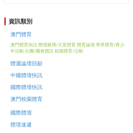
資訊類別
澳門體育
澳門體育快訊
體壇脈搏/大眾體育
體育論壇
學界體育/青少
年活動
社團/屬會體訊
校園體育/活動
體週論壇回顧
中國體壇快訊
國際體壇快訊
澳門校園體育
國際體壇
體壇速遞