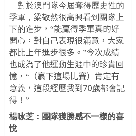
對於澳門隊今屆奪得歷史性的
季軍，梁敬然很高興看到團隊上
下的進
步，“能贏得季軍真的好
開心，對自己表現很滿意，大家
都比上年進步很多。”今次成績
也成為了他運動生涯中的珍貴回
憶，“（贏下這場比賽）肯定有
70
意義，這段經歷我到
歲都會記
得！
”
楊咏芝：團隊獲勝感不一樣的喜
悅