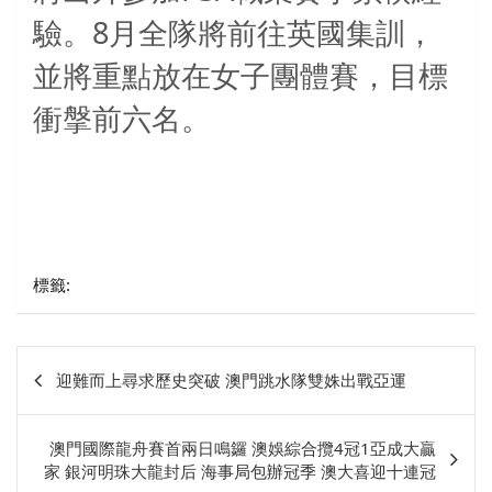
8
驗。
月全隊將前往英國集訓，
並將重點放在女子團體賽，目標
衝搫前六名。
標籤:
文
迎難而上尋求歷史突破 澳門跳水隊雙姝出戰亞運
章
相
澳門國際龍舟賽首兩日鳴鑼 澳娛綜合攬4冠1亞成大贏
關
家 銀河明珠大龍封后 海事局包辦冠季 澳大喜迎十連冠