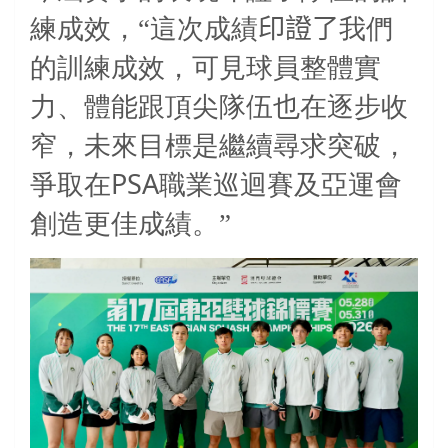
練成效，“這次成績
印證了
我們
的訓練成效，可見球員整體實
力、體能跟頂尖隊伍也在逐步收
窄，未來目標是繼續尋求突破，
PSA
爭取在
職業巡迴賽及亞運會
創造更佳成績。”