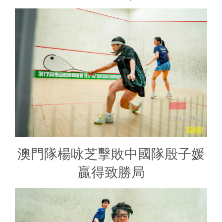
澳門隊楊咏芝擊敗中國隊殷子媛
贏得致勝局