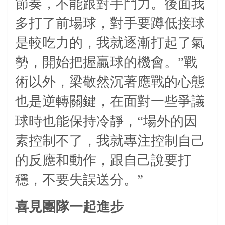
節奏，不能跟對手鬥力。後面我
多打了前場球，對手要蹲低接球
是較吃力的，我就逐漸打起了氣
勢，開始把握贏球的機會。”戰
術以外，梁敬然沉著應戰的心態
也是逆轉關鍵，在面對一些爭議
球時也能保持冷靜，“場外的因
素控制不了，我就專注控制自己
的反應和動作，跟自己說要打
穩，不要失誤送分。”
喜見團隊一起進步