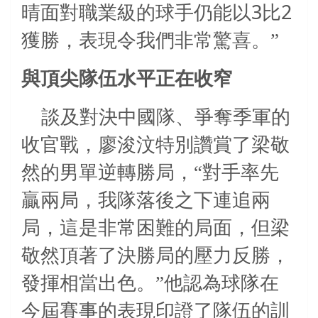
3
2
晴面對職業級的球手仍能以
比
獲勝，表現令我們非常驚喜。”
與頂尖隊伍水平正在收窄
談及對決中國隊、爭奪季軍的
收官戰，廖浚汶特別讚賞了梁敬
然的男單逆轉勝局，“對手率先
贏兩局，我隊落後之下連追兩
局，這是非常困難的局面，但梁
敬然頂著了決勝局的壓力反勝，
發揮相當出色。”他認為球隊在
今屆賽事的表現印證了隊伍的訓