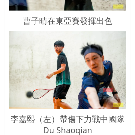
曹子晴在東亞賽發揮出色
李嘉熙（左）帶傷下力戰中國隊
Du Shaoqian