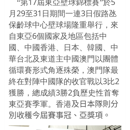
17
5
“第
屆東亞壁球錦標賽”於
29
31
3
月
至
日期間一連
日假路氹
保齡球中心壁球場隆重舉行，來
6
自東亞
個國家及地區包括中
國、中國香港、日本、韓國、中
華台北及東道主中國澳門以團體
循環賽形式角逐殊榮，澳門隊最
3
2
終在對陣中國隊的收官戰以
比
3
2
獲勝，總成績
勝
負歷史性首奪
東亞賽季軍。香港
及日本隊則分
別收穫今屆賽事冠、亞獎項。