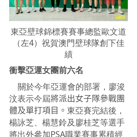
東亞壁球錦標賽賽事總監歐文道
（左4）祝賀澳門壁球隊創下佳
績
衝擊亞運女團前六名
關於今年亞運會的部署，廖浚
汶表示今屆
將派出女子隊參戰團
體及單打項目。
東亞賽完結後，
楊詠芝、楊慧鈴及廖桂芝等選手
PSA
將出外參加
職業賽事累積經