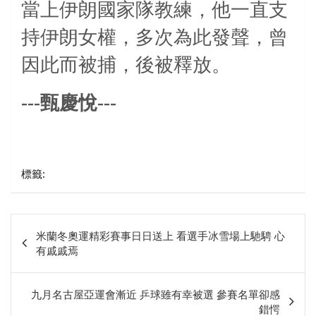
當上伊朗國家隊教練，他一直支
持伊朗女權，多次為此發聲，曾
因此而被捕，後被釋放。
---甄慶悅---
標籤:
文
米蘭冬奧運精彩賽事日日送上 看選手冰雪場上馳騁 心
章
有戚戚焉
相
關
九月名古屋亞運會漸近 乒球雖有幸被選 參賽名單卻感
錯愕