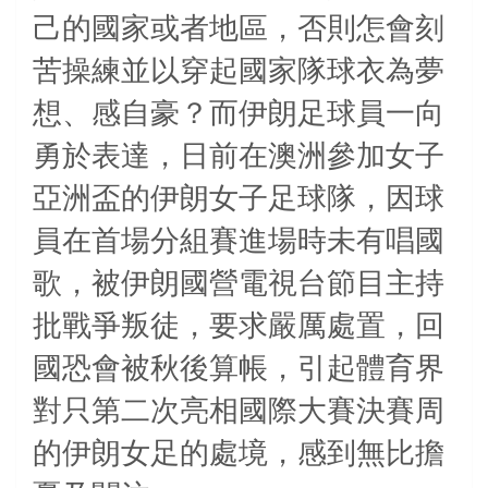
己的國家或者地區，否則怎會刻
苦操練並以穿起國家隊球衣為夢
想、感自豪？而伊朗足球員一向
勇於表達，日前在澳洲參加女子
亞洲盃的伊朗女子足球隊，因球
員在首場分組賽進場時未有唱國
歌，被伊朗國營電視台節目主持
批戰爭叛徒，要求嚴厲處置，回
國恐會被秋後算帳，引起體育界
對只第二次亮相國際大賽決賽周
的伊朗女足的處境，感到無比擔