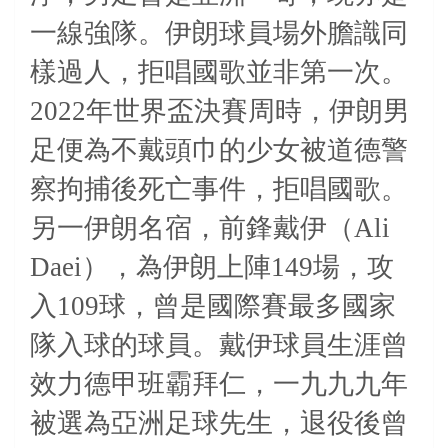
一線強隊。伊朗球員場外膽識同
樣過人，拒唱國歌並非第一次。
2022年世界盃決賽周時，伊朗男
足便為不戴頭巾的少女被道德警
察拘捕後死亡事件，拒唱國歌。
另一伊朗名宿，前鋒戴伊（Ali
Daei），為伊朗上陣149場，攻
入109球，曾是國際賽最多國家
隊入球的球員。戴伊球員生涯曾
效力德甲班霸拜仁，一九九九年
被選為亞洲足球先生，退役後曾