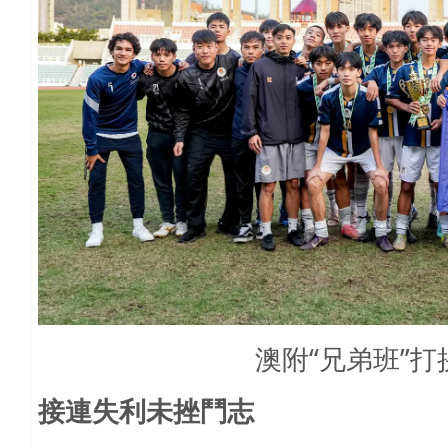
澳附“兄弟班”
接連失利未挫鬥志