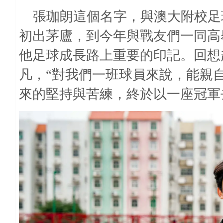
張珈朗這個名字，與澳大附校足
初出茅廬，到今年與戰友們一同高
他足球成長路上重要的印記。回想
凡，“對我們一班球員來說，能親
來的堅持與苦練，終於以一座冠軍