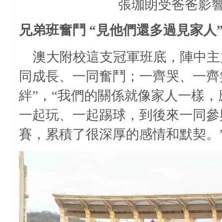
張珈朗受爸爸影
兄弟班奮鬥
“見他們還多過見家人
澳大附校這支冠軍班底，陣中主
同成長、一同奮鬥；一齊哭、一齊
絆”，“我們的關係就像家人一樣
一起玩、一起踢球，到後來一同參
賽，累積了很深厚的感情和默契。