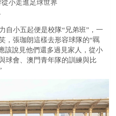
響從小走進足球世界
”
力自小五起便是校隊“兄弟班”，一
笑，張珈朗這樣去形容球隊的“羈
，應該說見他們還多過見家人，從小
與球會、澳門青年隊的訓練與比
”