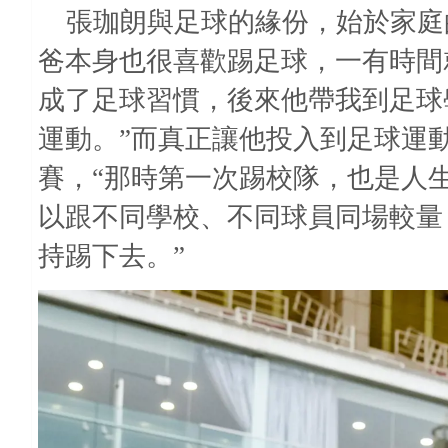
張珈朗與足球的緣份，始於家庭
爸本身也很喜歡踢足球，一有時間
成了足球習慣，後來他帶我到足球
運動。”而真正讓他投入到足球運
賽，“那時第一次踢校隊，也是人
以跟不同學校、不同球員同場較量
持踢下去。”