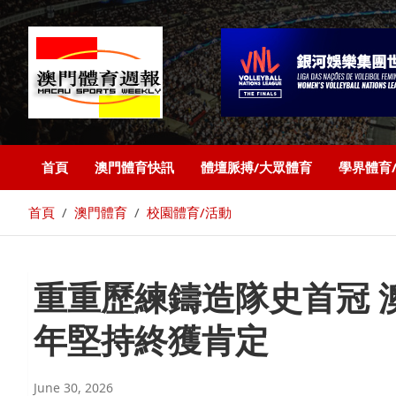
首頁
澳門體育快訊
體壇脈搏/大眾體育
學界體育
首頁
澳門體育
校園體育/活動
重重歷練鑄造隊史首冠 
年堅持終獲肯定
June 30, 2026