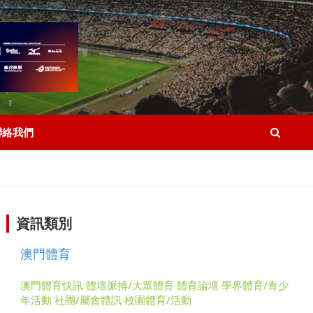
聯絡我們
資訊類別
澳門體育
澳門體育快訊
體壇脈搏/大眾體育
體育論壇
學界體育/青少
年活動
社團/屬會體訊
校園體育/活動