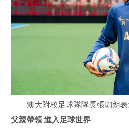
澳大附校足球隊隊長張珈朗表
父親帶領
進入足球世界