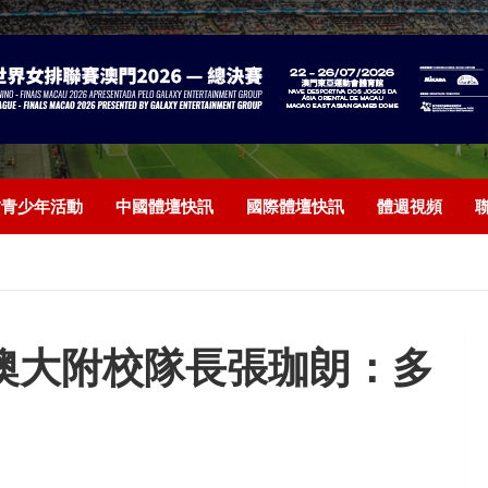
/青少年活動
中國體壇快訊
國際體壇快訊
體週視頻
澳大附校隊長張珈朗：多