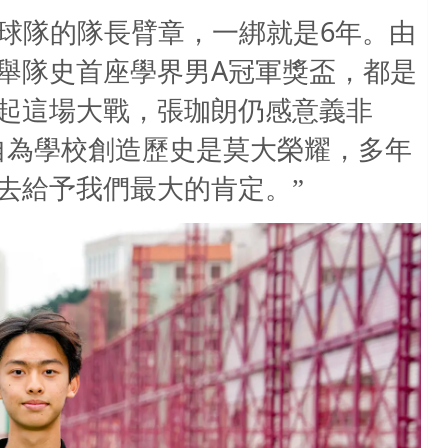
6
球隊的隊長臂章，一綁就是
年。由
A
舉隊史首座學界男
冠軍獎盃，都是
起這場大戰，張珈朗仍感意義非
自為學校創造歷史是莫大榮耀，多年
去給予我們最大的肯定。”