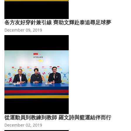
各方友好穿針兼引線 齊助文輝赴泰追尋足球夢
December 09, 2019
從運動員到教練到教師 羅文詩與籃運結伴而行
December 02, 2019