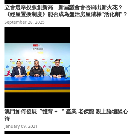
立會選舉投票創新高 新屆議會會否刷出新火花？
《經屋置換制度》能否成為盤活房屋階梯“活化劑”？
September 28, 2025
澳門如何發展〝體育 + 〞 產業 老傑龍 親上論壇談心
得
January 09, 2021