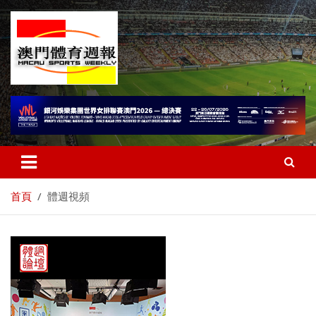
首頁
體週視頻