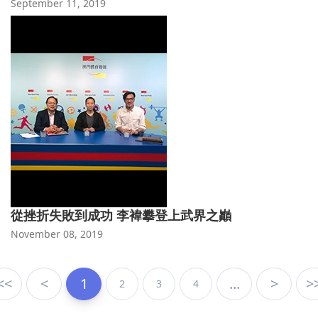
September 11, 2019
從挫折失敗到成功 李褘攀登上武界之巓
November 08, 2019
<<
<
1
...
>
>
2
3
4