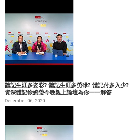
體記生涯多姿彩? 體記生涯多勞碌? 體記付多入少?
資深體記徐婉瑩今晚親上論壇為你一一解答
December 06, 2020