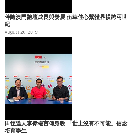
伴隨澳門體壇成長與發展 伍華佳心繫體界横跨兩世
紀
August 20, 2019
田徑達人李偉權言傳身教 「世上沒有不可能」信念
培育學生