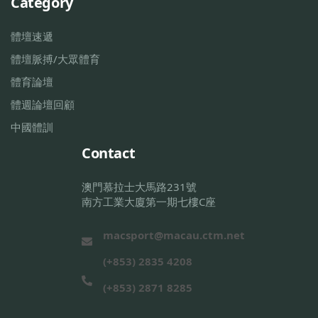
Category
體壇速遞
體壇脈搏/大眾體育
體育論壇
體週論壇回顧
中國體訓
Contact
澳門慕拉士大馬路231號
南方工業大廈第一期七樓C座
macsport@macau.ctm.net
(+853) 2835 4208
(+853) 2871 8285