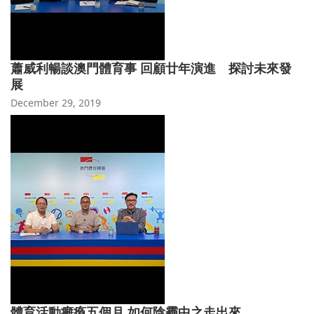
蕭威利暢談澳門體育事 回顧廿年演進 探討未來發
展
December 29, 2019
體育活動癱瘓五個月 如何陰霾中之走出來