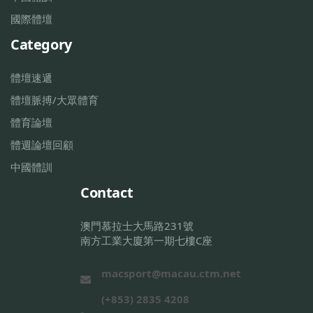
國際體壇
Category
體壇速遞
體壇脈搏/大眾體育
體育論壇
體週論壇回顧
中國體訓
Contact
澳門慕拉士大馬路231號
南方工業大廈第一期七樓C座
macsport@macau.ctm.net
(+853) 2835 4208