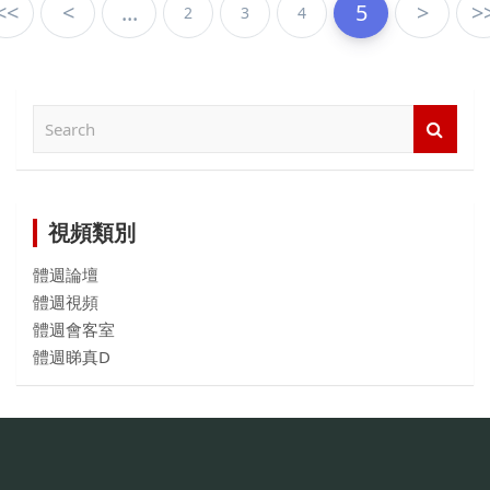
<<
<
...
5
>
>
2
3
4
檢
索
內
容
視頻類別
體週論壇
體週視頻
體週會客室
體週睇真D