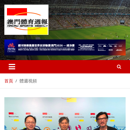
首頁
體週視頻