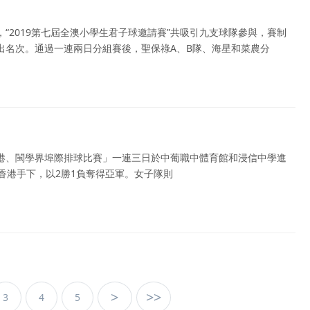
“2019第七屆全澳小學生君子球邀請賽”共吸引九支球隊參與，賽制
出名次。通過一連兩日分組賽後，聖保祿A、B隊、海星和菜農分
港、閩學界埠際排球比賽」一連三日於中葡職中體育館和浸信中學進
香港手下，以2勝1負奪得亞軍。女子隊則
>
>>
3
4
5