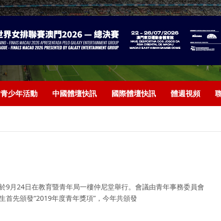
/青少年活動
中國體壇快訊
國際體壇快訊
體週視頻
議於9月24日在教育暨青年局一樓仲尼堂舉行。會議由青年事務委員會
首先頒發“2019年度青年獎項”，今年共頒發