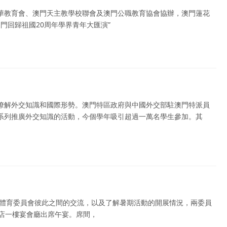
華教育會、澳門天主教學校聯會及澳門公職教育協會協辦，澳門蓮花
門回歸祖國20周年學界青年大匯演”
瞭解外交知識和國際形勢。澳門特區政府與中國外交部駐澳門特派員
系列推廣外交知識的活動，今個學年吸引超過一萬名學生參加。其
及體育委員會彼此之間的交流，以及了解暑期活動的開展情況，兩委員
酒店一樓宴會廳出席午宴。席間，