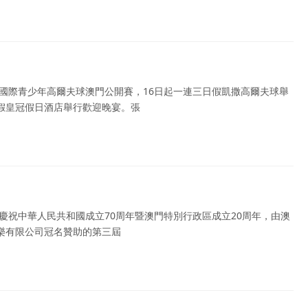
盃”國際青少年高爾夫球澳門公開賽，16日起一連三日假凱撒高爾夫球舉
假皇冠假日酒店舉行歡迎晚宴。張
慶祝中華人民共和國成立70周年暨澳門特別行政區成立20周年，由澳
樂有限公司冠名贊助的第三屆