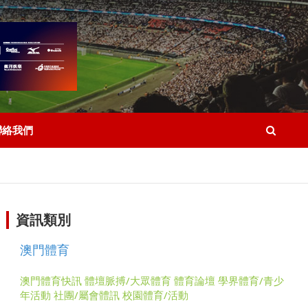
聯絡我們
資訊類別
澳門體育
澳門體育快訊
體壇脈搏/大眾體育
體育論壇
學界體育/青少
年活動
社團/屬會體訊
校園體育/活動