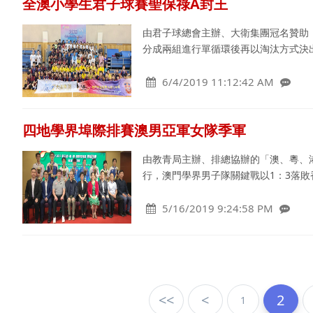
全澳小學生君子球賽聖保祿A封王
由君子球總會主辦、大衛集團冠名贊助，
分成兩組進行單循環後再以淘汰方式決
6/4/2019 11:12:42 AM
四地學界埠際排賽澳男亞軍女隊季軍
由教青局主辦、排總協辦的「澳、粵、
行，澳門學界男子隊關鍵戰以1：3落敗
5/16/2019 9:24:58 PM
<<
<
2
1