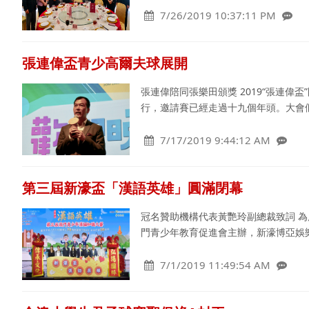
7/26/2019 10:37:11 PM
張連偉盃青少高爾夫球展開
張連偉陪同張樂田頒獎 2019“張連偉
行，邀請賽已經走過十九個年頭。大會
7/17/2019 9:44:12 AM
第三屆新濠盃「漢語英雄」圓滿閉幕
冠名贊助機構代表黃艷玲副總裁致詞 為
門青少年教育促進會主辦，新濠博亞娛
7/1/2019 11:49:54 AM