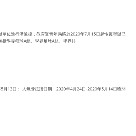
單位進行溝通後，教育暨青年局將於2020年7月15日起恢復舉辦已
包括學界籃球A組、學界足球A組、學界排
年5月13日； 人氣獎按讚日期：2020年4月24日-2020年5月14日晚間