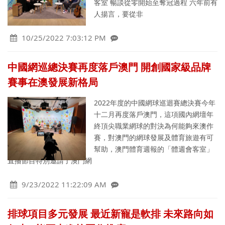
客室 暢談從零開始至奪冠過程 六年前有
人揚言，要從非
10/25/2022 7:03:12 PM
中國網巡總決賽再度落戶澳門 開創國家級品牌
賽事在澳發展新格局
2022年度的中國網球巡迴賽總決賽今年
十二月再度落戶澳門，這項國內網壇年
終頂尖職業網球的對決為何能夠來澳作
賽，對澳門的網球發展及體育旅遊有可
幫助，澳門體育週報的「體週會客室」
直播節目特別邀請了澳門網
9/23/2022 11:22:09 AM
排球項目多元發展 最近新寵是軟排 未來路向如