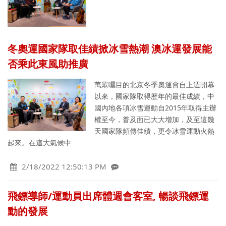
冬奧運國家隊取佳績掀冰雪熱潮 澳冰運發展能
否乘此東風助推廣
萬眾囑目的北京冬季奧運會自上週開幕
以來，國家隊取得歷年的最佳成績，中
國內地各項冰雪運動自2015年取得主辦
權至今，普及面已大大增加，及至這幾
天國家隊頻傳佳績，更令冰雪運動火熱
起來。在這大氣候中
2/18/2022 12:50:13 PM
飛鏢導師/運動員出席體週會客室, 暢談飛鏢運
動的發展