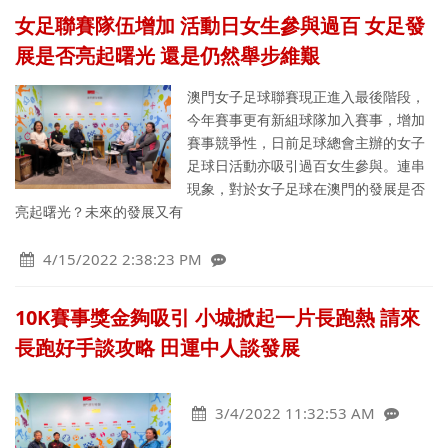
女足聯賽隊伍增加 活動日女生參與過百 女足發
展是否亮起曙光 還是仍然舉步維艱
澳門女子足球聯賽現正進入最後階段，
今年賽事更有新組球隊加入賽事，增加
賽事競爭性，日前足球總會主辦的女子
足球日活動亦吸引過百女生參與。連串
現象，對於女子足球在澳門的發展是否
亮起曙光？未來的發展又有
4/15/2022 2:38:23 PM
10K賽事獎金夠吸引 小城掀起一片長跑熱 請來
長跑好手談攻略 田運中人談發展
3/4/2022 11:32:53 AM