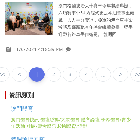
澳門格蘭披治大十賽車今年繼續舉辦，
六項賽事中F4 方程式更是本屆賽事重頭
戲，去人手分奪冠，亞軍的澳門車手梁
瀚昭及鄭穎聰今年將會繼續參賽，聯手
迎戰各路車手作衛冕。 體週回
11/6/2021 4:18:39 PM
<<
<
1
...
>
>
2
3
4
資訊類別
澳門體育
澳門體育快訊
體壇脈搏/大眾體育
體育論壇
學界體育/青少
年活動
社團/屬會體訊
校園體育/活動
體週論壇回顧