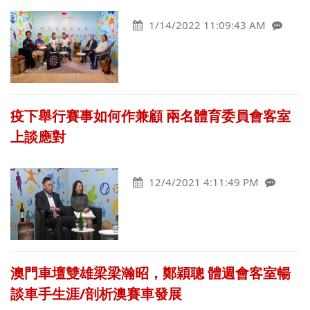
1/14/2022 11:09:43 AM
疫下舉行賽事如何作兼顧 兩名體育委員會客室
上談應對
12/4/2021 4:11:49 PM
澳門車壇雙雄梁梁瀚昭，鄭穎聰 體週會客室暢
談車手生涯/剖析澳賽車發展