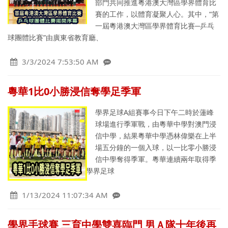
部門共同推進粵港澳大灣區學界體育比
賽的工作，以體育凝聚人心。其中，“第
一屆粵港澳大灣區學界體育比賽─乒乓
球團體比賽”由廣東省教育廳、
3/3/2024 7:53:50 AM
粵華1比0小勝浸信奪學足季軍
學界足球A組賽事今日下午二時於蓮峰
球場進行季軍戰，由粵華中學對澳門浸
信中學，結果粵華中學憑林偉樂在上半
場五分鐘的一個入球，以一比零小勝浸
信中學奪得季軍。粵華連續兩年取得季
軍。浸信只能屈居殿軍。學界足球
1/13/2024 11:07:34 AM
學界手球賽 三育中學雙喜臨門 男Ａ隊十年後再