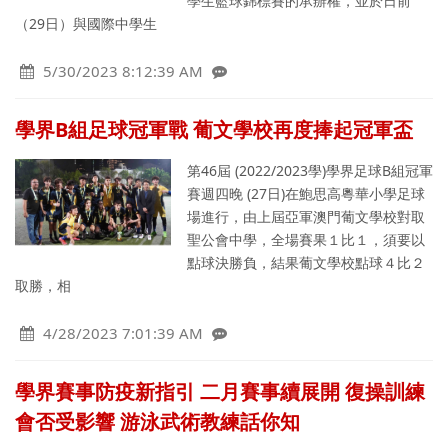
學生籃球錦標賽的承辦權，並於日前
（29日）與國際中學生
5/30/2023 8:12:39 AM
學界B組足球冠軍戰 葡文學校再度捧起冠軍盃
第46屆 (2022/2023學)學界足球B組冠軍
賽週四晚 (27日)在鮑思高粵華小學足球
場進行，由上屆亞軍澳門葡文學校對取
聖公會中學，全場賽果１比１，須要以
點球決勝負，結果葡文學校點球４比２
取勝，相
4/28/2023 7:01:39 AM
學界賽事防疫新指引 二月賽事續展開 復操訓練
會否受影響 游泳武術教練話你知