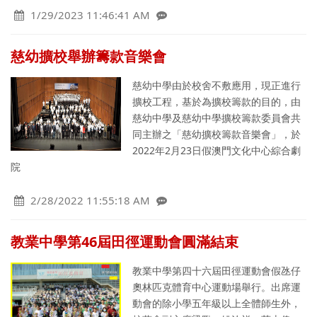
1/29/2023 11:46:41 AM
慈幼擴校舉辦籌款音樂會
慈幼中學由於校舍不敷應用，現正進行
擴校工程，基於為擴校籌款的目的，由
慈幼中學及慈幼中學擴校籌款委員會共
同主辦之「慈幼擴校籌款音樂會」，於
2022年2月23日假澳門文化中心綜合劇
院
2/28/2022 11:55:18 AM
教業中學第46屆田徑運動會圓滿結束
教業中學第四十六屆田徑運動會假氹仔
奧林匹克體育中心運動場舉行。出席運
動會的除小學五年級以上全體師生外，