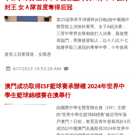
封王 女Ａ隊首度奪得后冠
第25屆學界手球賽昨(6日晚)假中葡職中
體育館上演煞科賽男、女子A組決賽，
三育中學男女隊都能打入決賽，最後雙
喜臨門，男隊後發制人，以十八比十七
險勝爭取三連冠的粵華中學，十年後再
度登上冠軍寶座，女隊憑
6/7/2023 10:53:26 AM
澳門成功取得ISF籃球賽承辦權 2024年世界中
學生籃球錦標賽在澳舉行
由國際中學生體育聯合會（ISF）主辦
的“世界中學生籃球錦標賽”確定明年落
戶澳門！日前，教育及青年發展局於3月
成功以中國澳門名義取得2024年世界中