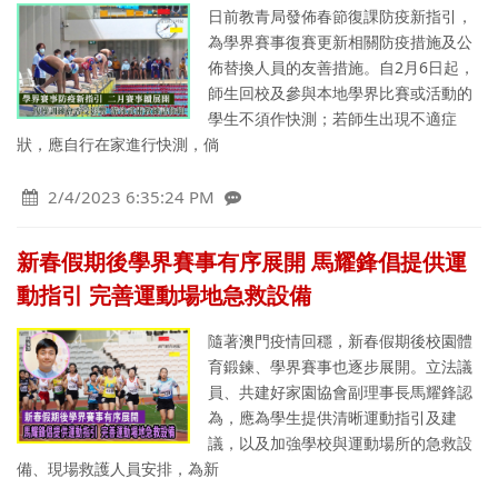
日前教青局發佈春節復課防疫新指引，
為學界賽事復賽更新相關防疫措施及公
佈替換人員的友善措施。自2月6日起，
師生回校及參與本地學界比賽或活動的
學生不須作快測；若師生出現不適症
狀，應自行在家進行快測，倘
2/4/2023 6:35:24 PM
新春假期後學界賽事有序展開 馬耀鋒倡提供運
動指引 完善運動場地急救設備
隨著澳門疫情回穩，新春假期後校園體
育鍛鍊、學界賽事也逐步展開。立法議
員、共建好家園協會副理事長馬耀鋒認
為，應為學生提供清晰運動指引及建
議，以及加強學校與運動場所的急救設
備、現場救護人員安排，為新