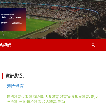
聯絡我們
資訊類別
澳門體育
澳門體育快訊
體壇脈搏/大眾體育
體育論壇
學界體育/青少
年活動
社團/屬會體訊
校園體育/活動