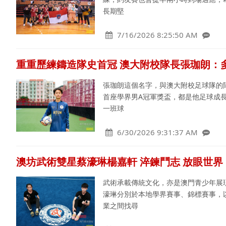
長期堅
7/16/2026 8:25:50 AM
重重歷練鑄造隊史首冠 澳大附校隊長張珈朗：
張珈朗這個名字，與澳大附校足球隊的
首座學界男A冠軍獎盃，都是他足球成
一班球
6/30/2026 9:31:37 AM
澳坊武術雙星蔡濠琳楊嘉軒 淬鍊鬥志 放眼世界
武術承載傳統文化，亦是澳門青少年展
濠琳分別於本地學界賽事、錦標賽事，
業之間找尋