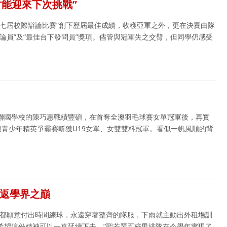
才能迎來下次挑戰”
十七屆校際辯論比賽”創下歷屆最佳成績，收穫亞軍之外，更在決賽由隊
論員”及“最佳台下發問員”獎項。儘管與冠軍失之交臂，但同學仍感受
聯國學校的陳巧惠戰績豐碩，在首奪全澳羽毛球賽女單冠軍後，再實
澳青少年精英爭霸賽斬獲U19女單、女雙雙料冠軍。看似一帆風順的背
重返學界之巔
們都願意付出時間練球，永遠穿著整齊的隊服，下雨就主動出外租場訓
希望這份精神可以一直延續下去。”聖若瑟五校男排隊在今學年實現了