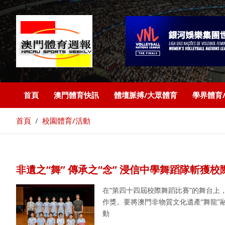
首頁
澳門體育快訊
體壇脈搏/大眾體育
學界體育
首頁
校園體育/活動
非遺之“舞” 傳承之“念” 浸信中學舞蹈隊斬獲
在“第四十四屆校際舞蹈比賽”的舞台
作獎。要將澳門非物質文化遺產“舞龍
動