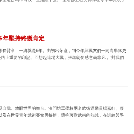
多年堅持終獲肯定
隊長臂章，一綁就是6年。由初出茅廬，到今年與戰友們一同高舉隊史
長路上重要的印記。回想起這場大戰，張珈朗仍感意義非凡，“對我們
現自我、放眼世界的舞台。澳門坊眾學校兩名武術運動員楊嘉軒、蔡
以及在世界青年武術賽奮勇拚搏，懷抱著對武術的熱誠，在訓練與學