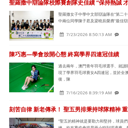
聖羅撒中辯論隊校際賽創隊史佳績 “保持熱誠 
聖羅撒女子中學中文部辯論隊在“第二
中兩位同學陳子君及梁曉辰榮膺“最佳辯
7/23/2026 8:50:13 AM
陳巧惠—學會放開心態 終寫學界四連冠佳績
過去兩年，澳門青年羽毛球選手、就讀
現了學界羽毛球賽女A四連冠，並於全
後，陳
7/16/2026 8:39:19 AM
刻苦自律 新老傳承！ 聖五男排秉持球隊精神 
“聖五的精神就是要勤力和堅持，球員
練，約友賽也會提早兩小時到場適應，