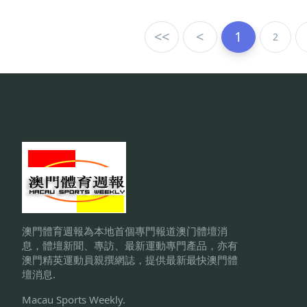
<<
<
1
2
澳門體育週報為本地首個專門報道澳门體壇消
息，體壇新聞、專訪、最新運動專門產品，亦有
澳門精英運動員親撰網誌，提供最新最快澳門體
壇消息.
Macau Sports Weekly.