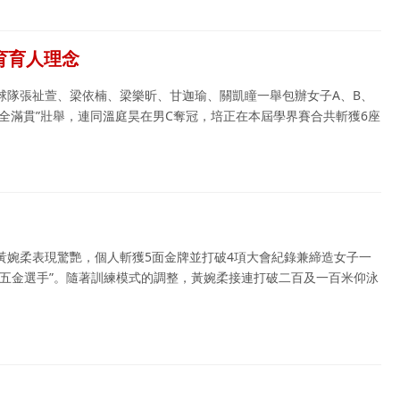
育育人理念
球隊張祉萱、梁依楠、梁樂昕、甘迦瑜、關凱瞳一舉包辦女子A、B、
“全滿貫”壯舉，連同溫庭昊在男C奪冠，培正在本屆學界賽合共斬獲6座
黃婉柔表現驚艷，個人斬獲5面金牌並打破4項大會紀錄兼締造女子一
“五金選手”。隨著訓練模式的調整，黃婉柔接連打破二百及一百米仰泳