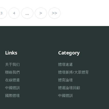
...
>
>>
3
4
Links
Category
关于我们
體壇速遞
聯絡我們
體壇脈搏/大眾體育
在線體週
體育論壇
中國體訓
體週論壇回顧
國際體壇
中國體訓