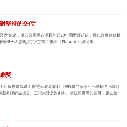
是對堅持的交代”
賽“優異獎”以來，濠江合唱團在漫長的近20年間歷經起伏，幾代師生默默耕
學子終憑藉拉丁文宗教古典曲《Plaudite》與民族
戲劇獎
十四屆校際戲劇比賽”憑藉原創劇目《999掌門密令》一舉奪得小學組
東戲劇隊師生坦言，三項大獎是對劇本、演技與團隊的認可，更在校