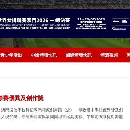
/青少年活動
中國體壇快訊
國際體壇快訊
體週視頻
校際賽優異及創作獎
上，澳門浸信學校舞蹈隊憑藉原創舞蹈《念》一舉收穫中學組優異獎及創
”融入現代舞，導師劉迎宏與潘圓圓坦言極具挑戰。半年前團隊從對舞龍