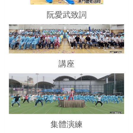
阮愛武致詞
講座
集體演練