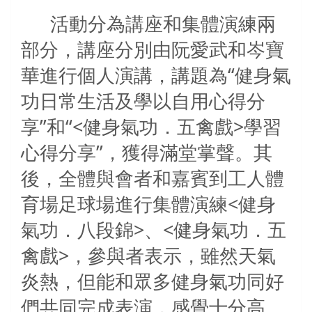
活動分為講座和集體演練兩
部分，講座分別由阮愛武和岑寶
華進行個人演講，講題為“健身氣
功日常生活及學以自用心得分
享”和“
<
健身氣功．五禽戲
>
學習
心得分享”，獲得滿堂掌聲。其
後，全體與會者和嘉賓到工人體
育場足球場進行集體演練
<
健身
氣功．八段錦
>
、
<
健身氣功．五
禽戲
>
，參與者表示，雖然天氣
炎熱，但能和眾多健身氣功同好
們共同完成表演，感覺十分高