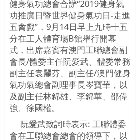
健身氣功總會合辦“
2019
健身氣
功推廣日暨世界健身氣功日
-
走進
五禽戲”，
9
月
14
日早上九時十五
分在工人體育場
B
館舉行開幕
式，出席嘉賓有澳門工聯總會副
會長
/
體委主任
阮愛武、體委常務
副主任袁麗芬、副主任
/
澳門健身
氣功氣總會副理事長岑寶華，以
及副主任林錦雄、李錦華、邵偉
強、徐國權。
阮愛武致詞時表示
:
工聯體委
會在工聯總會總會的領導下，以