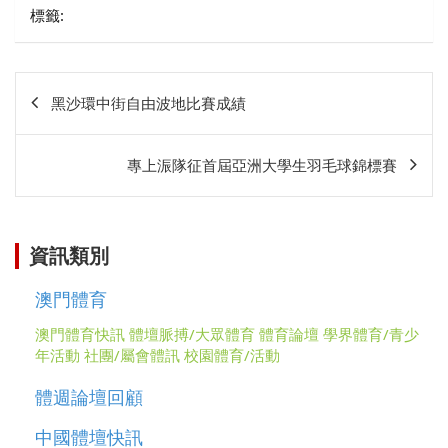
標籤:
文
黑沙環中街自由波地比賽成績
章
相
專上浱隊征首屆亞洲大學生羽毛球錦標賽
關
資訊類別
澳門體育
澳門體育快訊
體壇脈搏/大眾體育
體育論壇
學界體育/青少
年活動
社團/屬會體訊
校園體育/活動
體週論壇回顧
中國體壇快訊