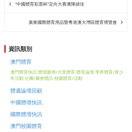
“中國體育彩票杯”定向大賽澳隊績佳
章
相
廣東國際體育用品暨粵港澳大灣區體育博覽會
關
資訊類別
澳門體育
澳門體育快訊
體壇脈搏/大眾體育
體育論壇
學界體育/青少
年活動
社團/屬會體訊
校園體育/活動
體週論壇回顧
中國體壇快訊
國際體壇快訊
澳門校園體育