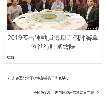
2019
傑出運動員選舉五個評審單
位進行評審會議
標籤:
文
樂善盃兒童平衡車慈善賽下月底舉行
章
相
全國政協副主席何厚鏵出席體育界三慶
關