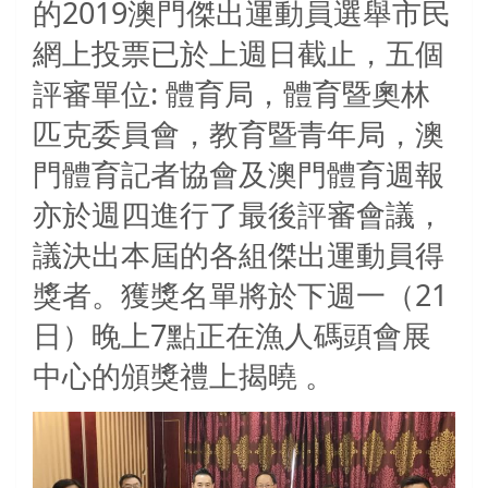
的
2019
澳門傑出運動員選舉市民
網上投票已於上週日截止，五個
評審單位
:
體育局，體育暨奧林
匹克委員會，教育暨青年局，澳
門體育記者協會及澳門體育週報
亦於週四進行了最後評審會議，
議決出本屆的各組傑出運動員得
獎者。獲獎名單將於下週一（
21
日）晚上
7
點正在漁人碼頭會展
中心的頒獎禮上揭曉 。