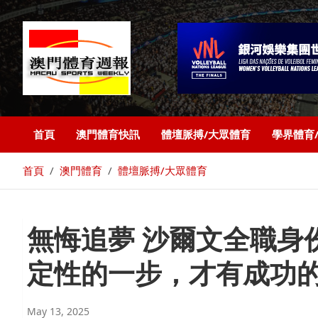
首頁
澳門體育快訊
體壇脈搏/大眾體育
學界體育
首頁
澳門體育
體壇脈搏/大眾體育
無悔追夢 沙爾文全職身
定性的一步，才有成功的
May 13, 2025