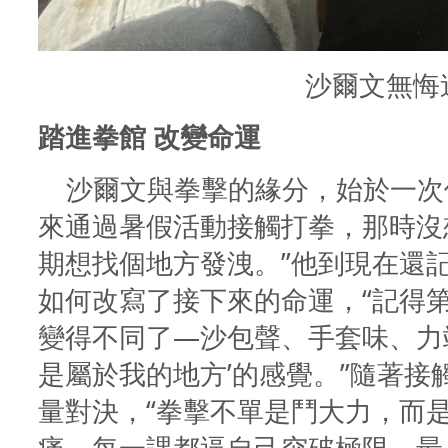
沙爾文無悔
踏進拳館 改變命運
沙爾文與拳擊的緣分，始於一次
來通過暑假活動接觸打拳，那時沒
期想找個地方發洩。”他到現在還
如何改寫了接下來的命運，“記得
變得不同了—沙包聲、手套味、力
是屬於我的地方’的感覺。”隨著
量對決，
“
拳擊不單是鬥大力，而
痛，每一課都逼自己突破極限。最上