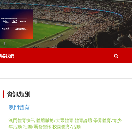
聯絡我們
資訊類別
澳門體育
澳門體育快訊
體壇脈搏/大眾體育
體育論壇
學界體育/青少
年活動
社團/屬會體訊
校園體育/活動