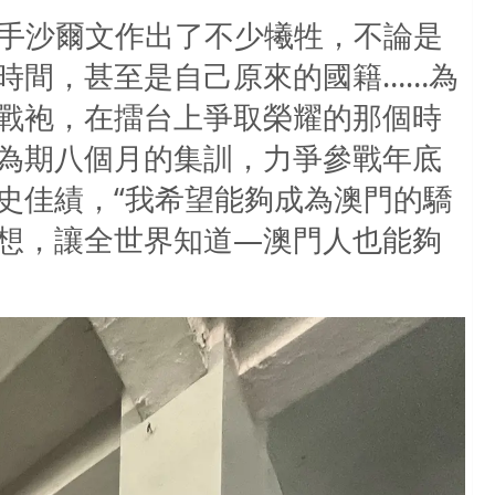
手沙爾文作出了不少犧牲，不論是
時間，甚至是自己原來的國籍……為
戰袍，在擂台上爭取榮耀的那個時
為期八個月的集訓，力爭參戰年底
史佳績，“我希望能夠成為澳門的驕
想，讓全世界知道—澳門人也能夠