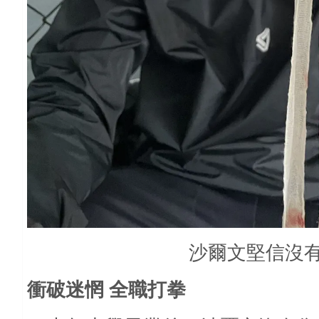
沙爾文堅信沒
衝破迷惘 全職打拳