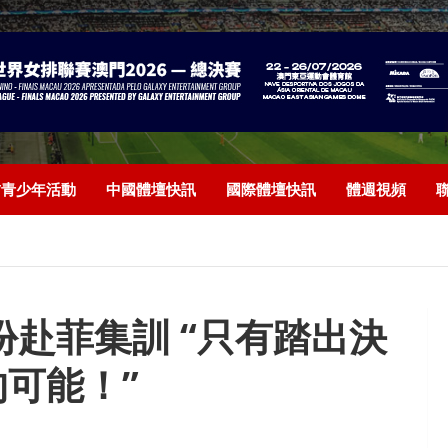
/青少年活動
中國體壇快訊
國際體壇快訊
體週視頻
份赴菲集訓 “只有踏出決
可能！”