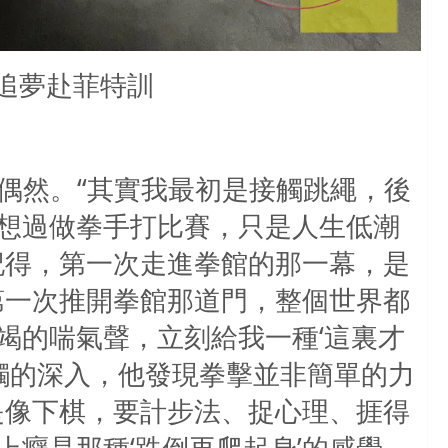
追夢赴菲特訓
偶然。“其實我最初是接觸跳繩，後
想過做拳手打比賽，只是人生低潮
記得，第一次走進拳館的那一幕，是
第一次推開拳館那道門，整個世界都
竭的喘氣聲，立刻給我一種‘這裏才
接觸的深入，他發現拳擊並非簡單的力
是像下棋，要計步法、捉心理、捱得
癮是那種‘跌倒再爬起身’的感覺，